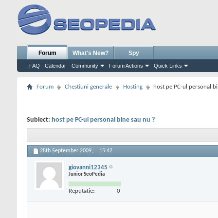
Forum
What's New?
Spy
FAQ
Calendar
Community
Forum Actions
Quick Links
Forum
Chestiuni generale
Hosting
host pe PC-ul personal b
Subiect:
host pe PC-ul personal bine sau nu ?
28th September 2009,
15:42
giovanni12345
Junior SeoPedia
Reputatie:
0