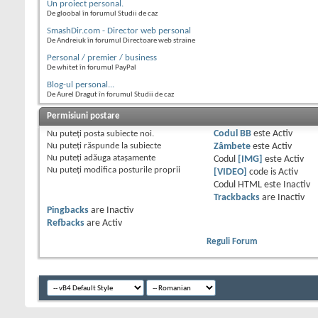
Un proiect personal.
De gloobal în forumul Studii de caz
SmashDir.com - Director web personal
De Andreiuk în forumul Directoare web straine
Personal / premier / business
De whitet în forumul PayPal
Blog-ul personal...
De Aurel Dragut în forumul Studii de caz
Permisiuni postare
Nu puteţi
posta subiecte noi.
Codul BB
este
Activ
Nu puteţi
răspunde la subiecte
Zâmbete
este
Activ
Nu puteţi
adăuga ataşamente
Codul
[IMG]
este
Activ
Nu puteţi
modifica posturile proprii
[VIDEO]
code is
Activ
Codul HTML este
Inactiv
Trackbacks
are
Inactiv
Pingbacks
are
Inactiv
Refbacks
are
Activ
Reguli Forum