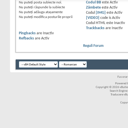
Nu puteţi
posta subiecte noi.
Codul BB
este
Activ
Nu puteţi
răspunde la subiecte
Zâmbete
este
Activ
Nu puteţi
adăuga ataşamente
Codul
[IMG]
este
Activ
Nu puteţi
modifica posturile proprii
[VIDEO]
code is
Activ
Codul HTML este
Inactiv
Trackbacks
are
Inactiv
Pingbacks
are
Inactiv
Refbacks
are
Activ
Reguli Forum
Fus ora
Powered b
Copyright © 2026 vBulleti
Search Engine
Traducere vB
Copyr