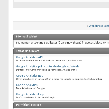
«
Wordpress Sea
Informații subiect
Momentan este/sunt 1 utilizator(i) care navighează în acest subiect.
(0 m
Thread-uri Similare
Google Analytics API
De florin666 în forumul Metode de promovare, Analiza trafic.
Google Analytics prin contul de Google AdWords
De tiery în forumul Metode de promovare, Analiza trafic.
Google Analytics nou
De Cristian Mezei în forumul Stiri despre motoarele de cautare, SEO si Marketing
Google Analytics
De alfie în forumul Google
Google Analytics Help
De Cristian Mezei în forumul Google
Permisiuni postare