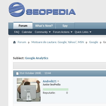
Forum
What's New?
Spy
FAQ
Calendar
Community
Forum Actions
Quick Links
Forum
Motoare de cautare. Google, Yahoo!, MSN
Google
Go
Subiect:
Google Analytics
31st October 2008,
13:44
Andreib21
Junior SeoPedia
Reputatie:
0