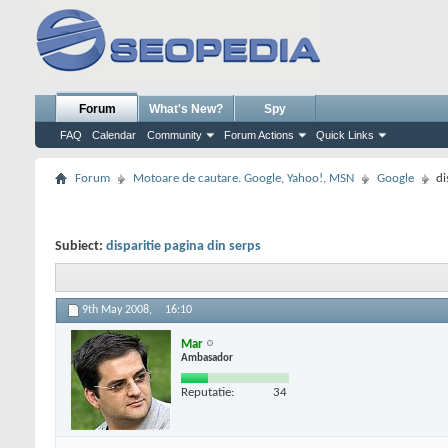
Forum
What's New?
Spy
FAQ
Calendar
Community
Forum Actions
Quick Links
Forum
Motoare de cautare. Google, Yahoo!, MSN
Google
di
Subiect:
disparitie pagina din serps
9th May 2008,
16:10
Mar
Ambasador
Reputatie:
34