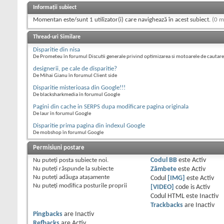
Informații subiect
Momentan este/sunt 1 utilizator(i) care navighează în acest subiect.
(0 m
Thread-uri Similare
Disparitie din nisa
De Prometeu în forumul Discutii generale privind optimizarea si motoarele de cautare
designerii, pe cale de disparitie?
De Mihai Gianu în forumul Client side
Disparitie misterioasa din Google!!!
De blacksharkmedia în forumul Google
Pagini din cache in SERPS dupa modificare pagina originala
De laur în forumul Google
Disparitie prima pagina din indexul Google
De mobshop în forumul Google
Permisiuni postare
Nu puteţi
posta subiecte noi.
Codul BB
este
Activ
Nu puteţi
răspunde la subiecte
Zâmbete
este
Activ
Nu puteţi
adăuga ataşamente
Codul
[IMG]
este
Activ
Nu puteţi
modifica posturile proprii
[VIDEO]
code is
Activ
Codul HTML este
Inactiv
Trackbacks
are
Inactiv
Pingbacks
are
Inactiv
Refbacks
are
Activ