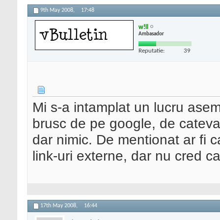
9th May 2008,
17:48
w!ll
Ambasador
Reputatie:
39
Mi s-a intamplat un lucru asem
brusc de pe google, de cateva 
dar nimic. De mentionat ar fi
link-uri externe, dar nu cred 
17th May 2008,
16:44