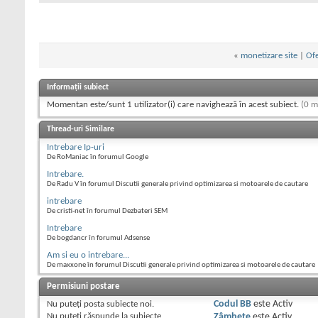
«
monetizare site
|
Ofe
Informații subiect
Momentan este/sunt 1 utilizator(i) care navighează în acest subiect.
(0 m
Thread-uri Similare
Intrebare Ip-uri
De RoManiac în forumul Google
Intrebare.
De Radu V în forumul Discutii generale privind optimizarea si motoarele de cautare
intrebare
De cristi-net în forumul Dezbateri SEM
Intrebare
De bogdancr în forumul Adsense
Am si eu o intrebare...
De maxxone în forumul Discutii generale privind optimizarea si motoarele de cautare
Permisiuni postare
Nu puteţi
posta subiecte noi.
Codul BB
este
Activ
Nu puteţi
răspunde la subiecte
Zâmbete
este
Activ