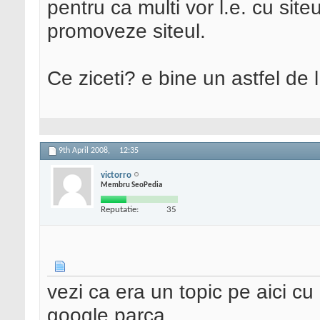
pentru ca multi vor l.e. cu site
promoveze siteul.
Ce ziceti? e bine un astfel de l
9th April 2008,
12:35
victorro
Membru SeoPedia
Reputatie:
35
vezi ca era un topic pe aici cu 
google parca