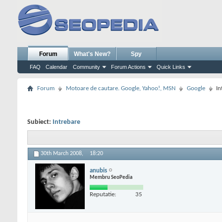
Forum
What's New?
Spy
FAQ
Calendar
Community
Forum Actions
Quick Links
Forum
Motoare de cautare. Google, Yahoo!, MSN
Google
In
Subiect:
Intrebare
30th March 2008,
18:20
anubis
Membru SeoPedia
Reputatie:
35