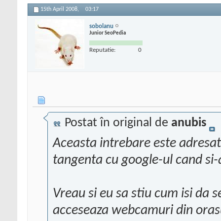
15th April 2008,
03:17
sobolanu
Junior SeoPedia
Reputatie:
0
Postat în original de
anubis
Aceasta intrebare este adresat
tangenta cu google-ul cand si-
Vreau si eu sa stiu cum isi da s
acceseaza webcamuri din oras