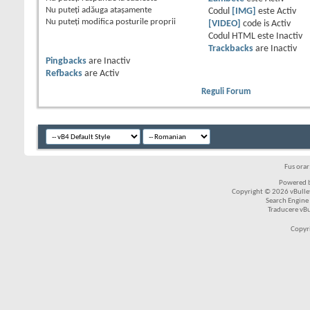
Nu puteţi
adăuga ataşamente
Codul
[IMG]
este
Activ
Nu puteţi
modifica posturile proprii
[VIDEO]
code is
Activ
Codul HTML este
Inactiv
Trackbacks
are
Inactiv
Pingbacks
are
Inactiv
Refbacks
are
Activ
Reguli Forum
Fus ora
Powered b
Copyright © 2026 vBulleti
Search Engine
Traducere vB
Copyr