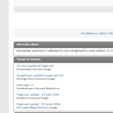
«
Problema cu siteul
|
Re
Informații subiect
Momentan este/sunt 1 utilizator(i) care navighează în acest subiect.
(0 m
Thread-uri Similare
Un nou update de Pagerank
De daniweb în forumul Google
Google face update la pagerank iar?
De Dragos Nicu în forumul Google
data-logic.ro
De Hetzenauer în forumul Website-uri
Pagerank update - 14 Iulie 2006
De eRwin în forumul Google
Pagerank update - 30 Iunie 2006
De Cristian Mezei în forumul Google