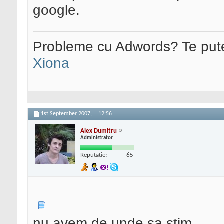
google.
Probleme cu Adwords? Te pute
Xiona
1st September 2007,
12:56
Alex Dumitru
Administrator
Reputatie:
65
nu avem de unde sa stim.