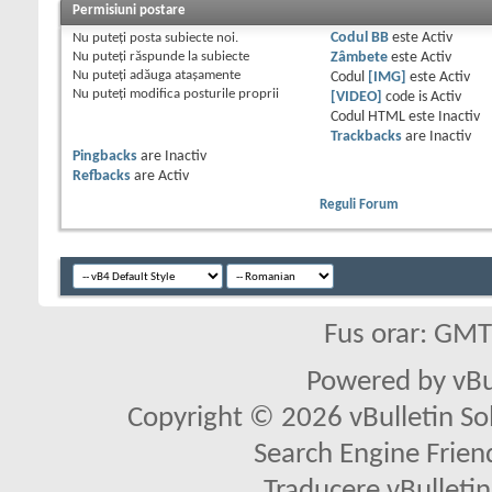
Permisiuni postare
Nu puteţi
posta subiecte noi.
Codul BB
este
Activ
Nu puteţi
răspunde la subiecte
Zâmbete
este
Activ
Nu puteţi
adăuga ataşamente
Codul
[IMG]
este
Activ
Nu puteţi
modifica posturile proprii
[VIDEO]
code is
Activ
Codul HTML este
Inactiv
Trackbacks
are
Inactiv
Pingbacks
are
Inactiv
Refbacks
are
Activ
Reguli Forum
Fus orar: GM
Powered by vBu
Copyright © 2026 vBulletin Solu
Search Engine Frien
Traducere vBullet