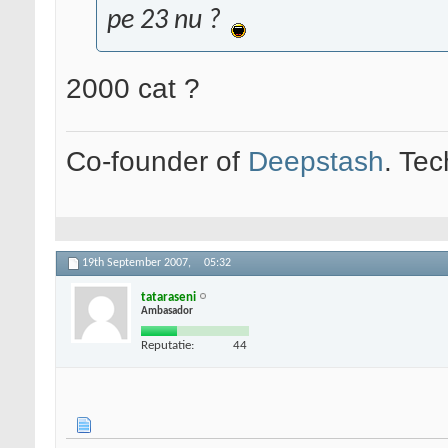
pe 23 nu ?
2000 cat ?
Co-founder of
Deepstash
. Tec
19th September 2007,
05:32
tataraseni
Ambasador
Reputatie:
44