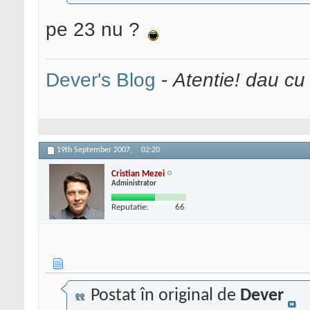
pe 23 nu ?
Dever's Blog
-
Atentie! dau cu
19th September 2007,
02:20
Cristian Mezei
Administrator
Reputatie:
66
Postat în original de
Dever