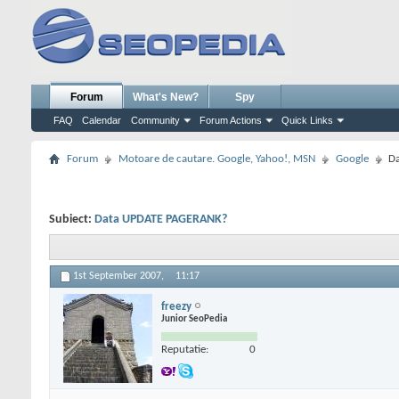
Forum
What's New?
Spy
FAQ
Calendar
Community
Forum Actions
Quick Links
Forum
Motoare de cautare. Google, Yahoo!, MSN
Google
D
Subiect:
Data UPDATE PAGERANK?
1st September 2007,
11:17
freezy
Junior SeoPedia
Reputatie:
0