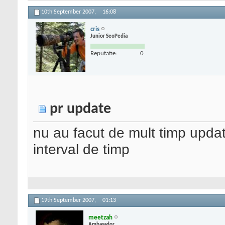
10th September 2007,
16:08
cris
Junior SeoPedia
Reputatie:
0
pr update
nu au facut de mult timp upda
interval de timp
19th September 2007,
01:13
meetzah
Ambasador