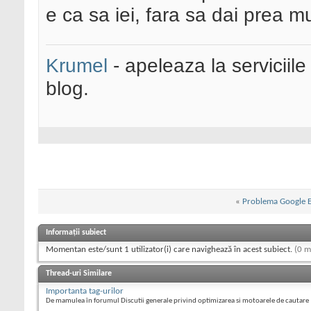
e ca sa iei, fara sa dai prea mu
Krumel
- apeleaza la serviciile
blog.
«
Problema Google 
Informații subiect
Momentan este/sunt 1 utilizator(i) care navighează în acest subiect.
(0 m
Thread-uri Similare
Importanta tag-urilor
De mamulea în forumul Discutii generale privind optimizarea si motoarele de cautare