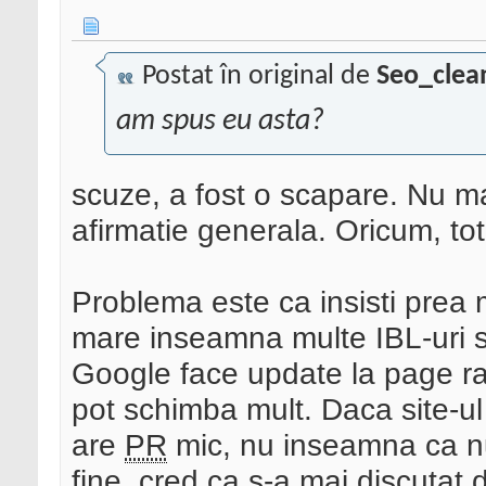
Postat în original de
Seo_clea
am spus eu asta?
scuze, a fost o scapare. Nu ma
afirmatie generala. Oricum, t
Problema este ca insisti prea 
mare inseamna multe IBL-uri si 
Google face update la page rank
pot schimba mult. Daca site-ul
are
PR
mic, nu inseamna ca nu e
fine, cred ca s-a mai discutat 