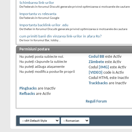
Schimbarea link-urilor
De Federals în forumul Discutii generale privind optimizarea si motoarele de cautare
Importanta vs relevanta
De Federals în forumul Google
Importanta backlink-urilor .edu
De thefan în forumul Discutii generale privind optimizarea si motoarele de cautare
cum primiti banii din vinzarea link-urilor in afara Ro?
De lixor în forumul Bar, lobby...
Permisiuni postare
Nu puteţi
posta subiecte noi.
Codul BB
este
Activ
Nu puteţi
răspunde la subiecte
Zâmbete
este
Activ
Nu puteţi
adăuga ataşamente
Codul
[IMG]
este
Activ
Nu puteţi
modifica posturile proprii
[VIDEO]
code is
Activ
Codul HTML este
Inactiv
Trackbacks
are
Inactiv
Pingbacks
are
Inactiv
Refbacks
are
Activ
Reguli Forum