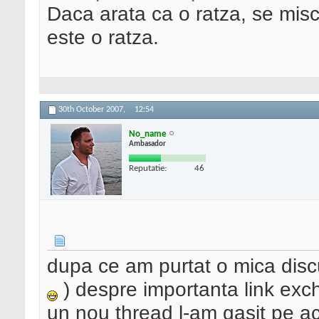
Daca arata ca o ratza, se misc
este o ratza.
30th October 2007,
12:54
No_name
Ambasador
Reputatie:
46
dupa ce am purtat o mica discu
) despre importanta link exc
un nou thread l-am gasit pe a