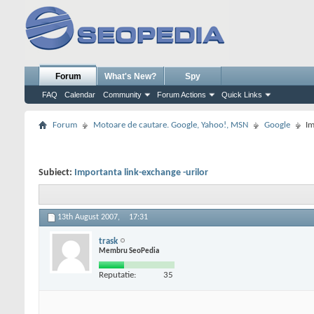
Forum
What's New?
Spy
FAQ
Calendar
Community
Forum Actions
Quick Links
Forum
Motoare de cautare. Google, Yahoo!, MSN
Google
Im
Subiect:
Importanta link-exchange -urilor
13th August 2007,
17:31
trask
Membru SeoPedia
Reputatie:
35