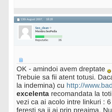
13th August 2007,
18:28
Seo_clean
Membru SeoPedia
Reputatie:
36
OK - amindoi avem dreptate
Trebuie sa fii atent totusi. Dac
la indemina) cu
http://www.ba
excelenta
recomandata la toti 
vezi ca ai acolo intre linkuri :
feresti sa ii ai prin preajma. N