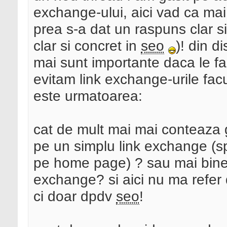
exchange-ului, aici vad ca ma
prea s-a dat un raspuns clar s
clar si concret in
seo
)! din d
mai sunt importante daca le faci
evitam link exchange-urile fac
este urmatoarea:
cat de mult mai mai conteaza 
pe un simplu link exchange (sp
pe home page) ? sau mai bine 
exchange? si aici nu ma refer dp
ci doar dpdv
seo
!