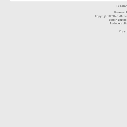
Fus ora
Powered b
Copyright © 2026 vBulleti
Search Engine
Traducere vB
Copyr