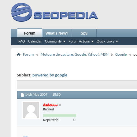
Forum
What's New?
Spy
FAQ
Calendar
Community
Forum Actions
Quick Links
Forum
Motoare de cautare. Google, Yahoo!, MSN
Google
po
Subiect:
powered by google
14th May 2007,
18:50
dado007
Banned
Reputatie:
0