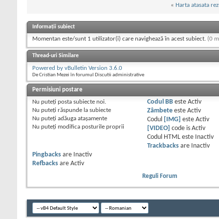
«
Harta atasata rez
Informații subiect
Momentan este/sunt 1 utilizator(i) care navighează în acest subiect.
(0 m
Thread-uri Similare
Powered by vBulletin Version 3.6.0
De Cristian Mezei în forumul Discutii administrative
Permisiuni postare
Nu puteţi
posta subiecte noi.
Codul BB
este
Activ
Nu puteţi
răspunde la subiecte
Zâmbete
este
Activ
Nu puteţi
adăuga ataşamente
Codul
[IMG]
este
Activ
Nu puteţi
modifica posturile proprii
[VIDEO]
code is
Activ
Codul HTML este
Inactiv
Trackbacks
are
Inactiv
Pingbacks
are
Inactiv
Refbacks
are
Activ
Reguli Forum