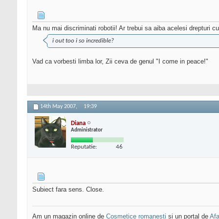
Ma nu mai discriminati robotii! Ar trebui sa aiba acelesi drepturi c
i out too i so incredible?
Vad ca vorbesti limba lor, Zii ceva de genul "I come in peace!"
14th May 2007,
19:39
Diana
Administrator
Reputatie:
46
Subiect fara sens. Close.
Am un magazin online de
Cosmetice romanesti
si un portal de
Afa