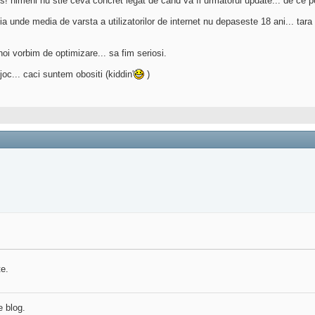
 nimeni nu stie ceva concret legat de cand va fi urmatorul update... de ce pena
a unde media de varsta a utilizatorilor de internet nu depaseste 18 ani... tara 
noi vorbim de optimizare... sa fim seriosi.
oc... caci suntem obositi (kiddin'
)
te.
e blog.