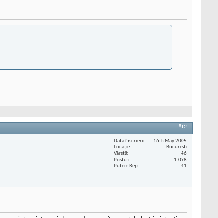
#12
Data înscrierii
16th May 2005
Locaţie
Bucuresti
Vârstă
46
Posturi
1.098
Putere Rep
41