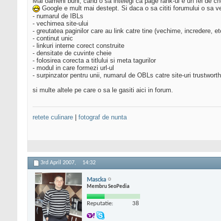
Mai oameni buni, cand o sa intelegi ca page rank-ul e un fel de ch
Google e mult mai destept. Si daca o sa cititi forumului o sa ve
- numarul de IBLs
- vechimea site-ului
- greutatea paginilor care au link catre tine (vechime, incredere, etc
- continut unic
- linkuri interne corect construite
- densitate de cuvinte cheie
- folosirea corecta a titlului si meta tagurilor
- modul in care formezi url-ul
- surpinzator pentru unii, numarul de OBLs catre site-uri trustwort
si multe altele pe care o sa le gasiti aici in forum.
retete culinare
|
fotograf de nunta
3rd April 2007,
14:32
Mascka
Membru SeoPedia
Reputatie:
38