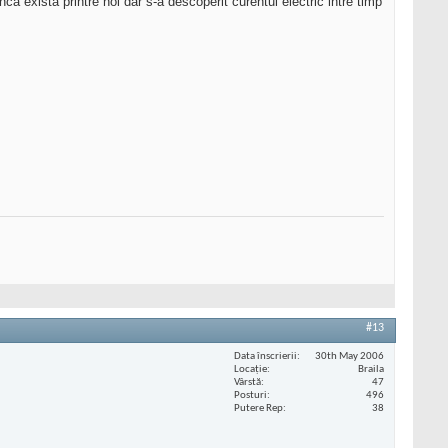
 exista printre noi dar s-a descoperit curentul electric intre timp
#13
Data înscrierii
30th May 2006
Locaţie
Braila
Vârstă
47
Posturi
496
Putere Rep
38