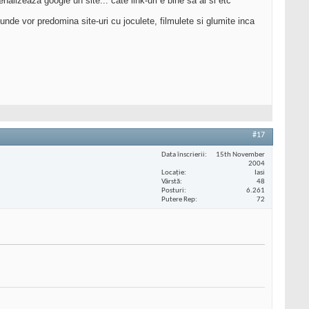
lizeaza google un site... cate link-uri e bine sa ai si etc
unde vor predomina site-uri cu joculete, filmulete si glumite inca
#17
Data înscrierii
15th November
2004
Locaţie
Iasi
Vârstă
48
Posturi
6.261
Putere Rep
72