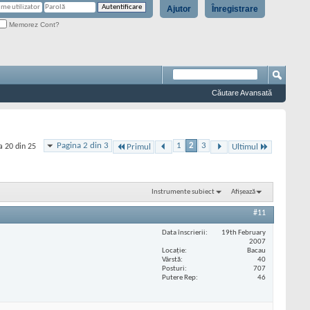
Ajutor
Înregistrare
Memorez Cont?
Căutare Avansată
Pagina 2 din 3
1
2
3
a 20 din 25
Primul
Ultimul
Instrumente subiect
Afișează
#11
Data înscrierii
19th February
2007
Locaţie
Bacau
Vârstă
40
Posturi
707
Putere Rep
46