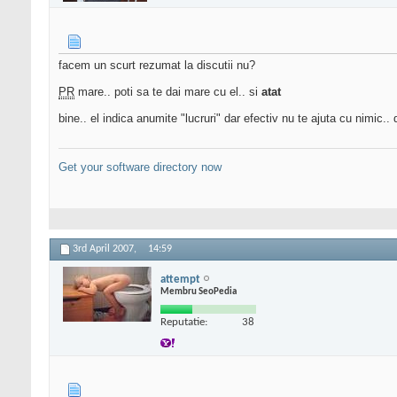
facem un scurt rezumat la discutii nu?
PR
mare.. poti sa te dai mare cu el.. si
atat
bine.. el indica anumite "lucruri" dar efectiv nu te ajuta cu nimic.
Get your software directory now
3rd April 2007,
14:59
attempt
Membru SeoPedia
Reputatie:
38