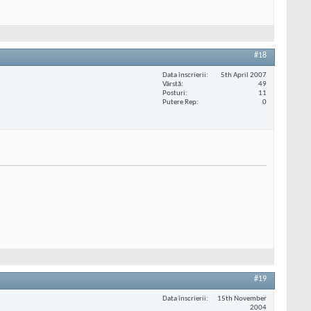
#18
Data înscrierii
5th April 2007
Vârstă
49
Posturi
11
Putere Rep
0
#19
Data înscrierii
15th November
2004