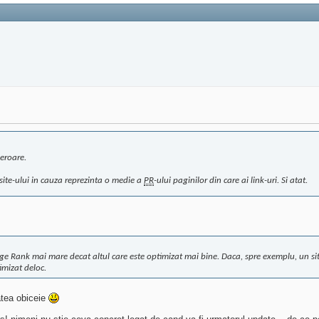
 eroare.
site-ului in cauza reprezinta o medie a
PR
-ului paginilor din care ai link-uri. Si atat.
ge Rank mai mare decat altul care este optimizat mai bine. Daca, spre exemplu, un site
imizat deloc.
tatea obiceie