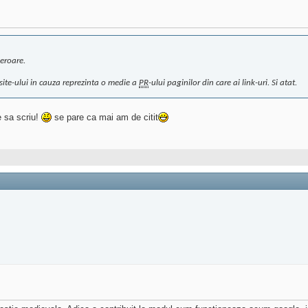
 eroare.
site-ului in cauza reprezinta o medie a
PR
-ului paginilor din care ai link-uri. Si atat.
e sa scriu!
se pare ca mai am de citit