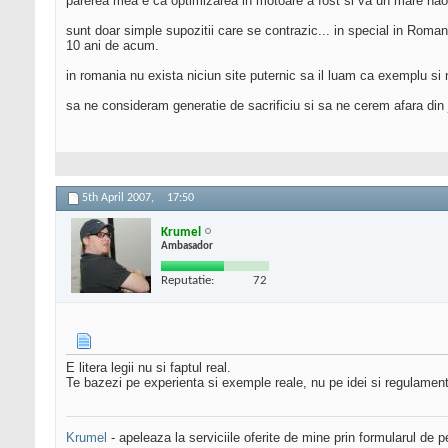
parerea mea e ca optimizarea in motoare a fost si va un mare haos!
sunt doar simple supozitii care se contrazic... in special in Romani
10 ani de acum.
in romania nu exista niciun site puternic sa il luam ca exemplu si 
sa ne consideram generatie de sacrificiu si sa ne cerem afara din j
5th April 2007,
17:50
Krumel
Ambasador
Reputatie:
72
E litera legii nu si faptul real.
Te bazezi pe experienta si exemple reale, nu pe idei si regulamen
Krumel
- apeleaza la serviciile oferite de mine prin formularul de p