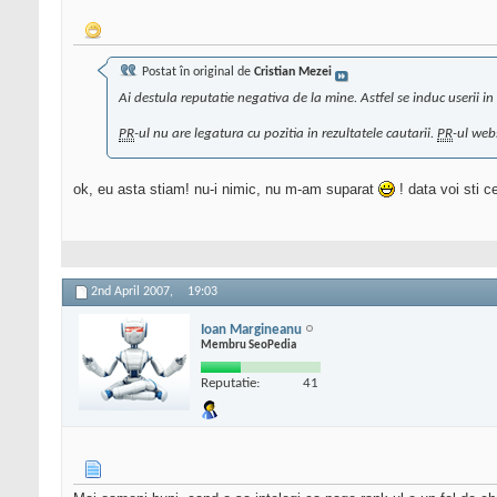
Postat în original de
Cristian Mezei
Ai destula reputatie negativa de la mine. Astfel se induc userii in
PR
-ul nu are legatura cu pozitia in rezultatele cautarii.
PR
-ul web
ok, eu asta stiam! nu-i nimic, nu m-am suparat
! data voi sti c
2nd April 2007,
19:03
Ioan Margineanu
Membru SeoPedia
Reputatie:
41