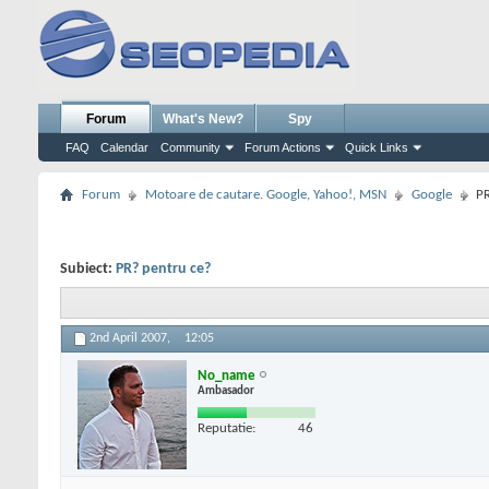
Forum
What's New?
Spy
FAQ
Calendar
Community
Forum Actions
Quick Links
Forum
Motoare de cautare. Google, Yahoo!, MSN
Google
PR
Subiect:
PR? pentru ce?
2nd April 2007,
12:05
No_name
Ambasador
Reputatie:
46