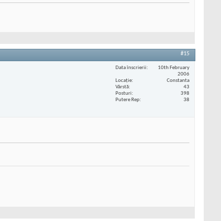
#15
Data înscrierii
10th February
2006
Locaţie
Constanta
Vârstă
43
Posturi
398
Putere Rep
38