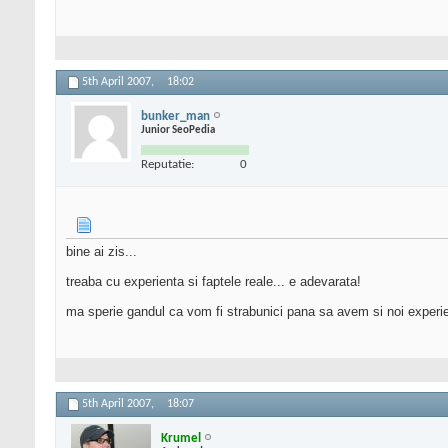
5th April 2007,
18:02
bunker_man
Junior SeoPedia
Reputatie:
0
bine ai zis...
treaba cu experienta si faptele reale... e adevarata!
ma sperie gandul ca vom fi strabunici pana sa avem si noi experi
5th April 2007,
18:07
Krumel