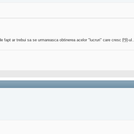
. de fapt ar trebui sa se urmareasca obtinerea acelor "lucruri" care cresc
PR
-ul