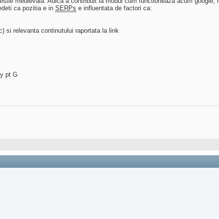
estie medievala. Adica a contribuit la modul cum functioneaza acum google, inca
deti ca pozitia e in
SERPs
e influentata de factori ca:
) si relevanta continutului raportata la link
hy pt G