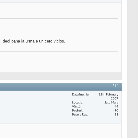
... deci pana la urma e un cerc vicios..
#14
Data înscrierii
12th February
2007
Locaţie
Satu Mare
Vârstă
44
Posturi
490
Putere Rep
38