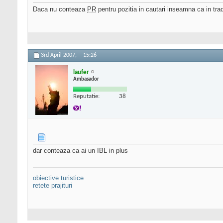
Daca nu conteaza
PR
pentru pozitia in cautari inseamna ca in t
3rd April 2007,
15:26
laufer
Ambasador
Reputatie:
38
dar conteaza ca ai un IBL in plus
obiective turistice
retete prajituri