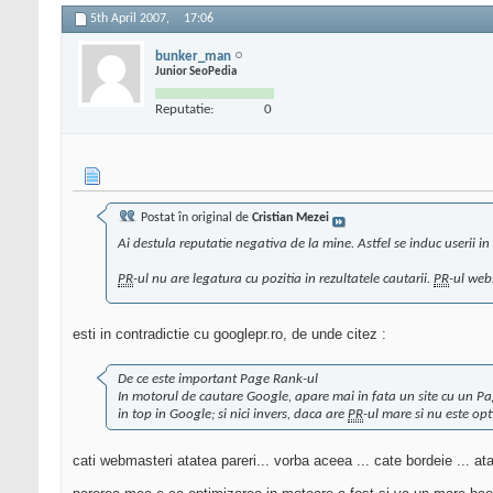
5th April 2007,
17:06
bunker_man
Junior SeoPedia
Reputatie:
0
Postat în original de
Cristian Mezei
Ai destula reputatie negativa de la mine. Astfel se induc userii in
PR
-ul nu are legatura cu pozitia in rezultatele cautarii.
PR
-ul web
esti in contradictie cu googlepr.ro, de unde citez :
De ce este important Page Rank-ul
In motorul de cautare Google, apare mai in fata un site cu un Pa
in top in Google; si nici invers, daca are
PR
-ul mare si nu este opt
cati webmasteri atatea pareri... vorba aceea ... cate bordeie ... a