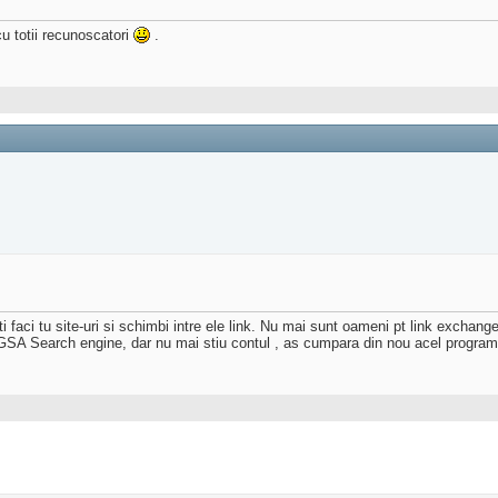
cu totii recunoscatori
.
i faci tu site-uri si schimbi intre ele link. Nu mai sunt oameni pt link exchang
SA Search engine, dar nu mai stiu contul , as cumpara din nou acel program. 