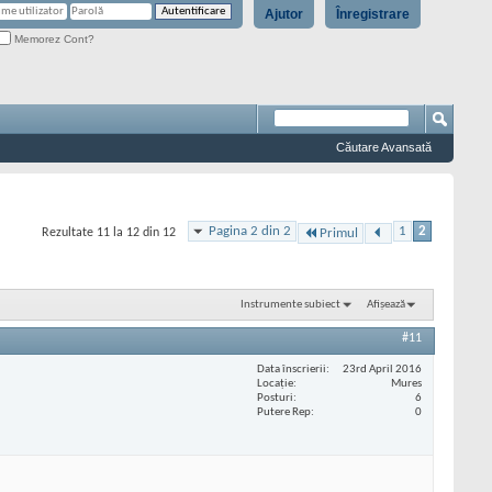
Ajutor
Înregistrare
Memorez Cont?
Căutare Avansată
Pagina 2 din 2
1
2
Rezultate 11 la 12 din 12
Primul
Instrumente subiect
Afișează
#11
Data înscrierii
23rd April 2016
Locaţie
Mures
Posturi
6
Putere Rep
0