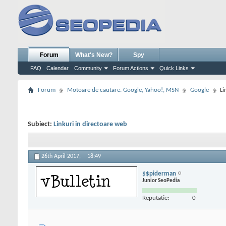
Forum
What's New?
Spy
FAQ
Calendar
Community
Forum Actions
Quick Links
Forum
Motoare de cautare. Google, Yahoo!, MSN
Google
Li
Subiect:
Linkuri in directoare web
26th April 2017,
18:49
$$piderman
Junior SeoPedia
Reputatie:
0