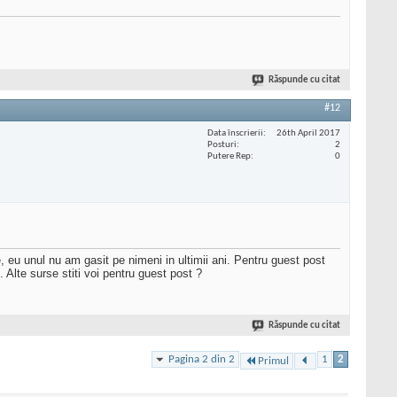
Răspunde cu citat
#12
Data înscrierii
26th April 2017
Posturi
2
Putere Rep
0
e, eu unul nu am gasit pe nimeni in ultimii ani. Pentru guest post
Alte surse stiti voi pentru guest post ?
Răspunde cu citat
Pagina 2 din 2
1
2
Primul