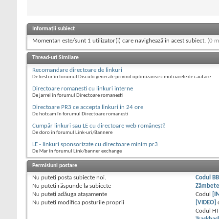
Informații subiect
Momentan este/sunt 1 utilizator(i) care navighează în acest subiect.
(0 m
Thread-uri Similare
Recomandare directoare de linkuri
De kestor în forumul Discutii generale privind optimizarea si motoarele de cautare
Directoare romanesti cu linkuri interne
De jarrel în forumul Directoare romanesti
Directoare PR3 ce accepta linkuri in 24 ore
De hotcam în forumul Directoare romanesti
Cumpăr linkuri sau LE cu directoare web româneşti!
De doro în forumul Link-uri/Bannere
LE - linkuri sponsorizate cu directoare minim pr3
De Mar în forumul Link/banner exchange
Permisiuni postare
Nu puteţi
posta subiecte noi.
Codul B
Nu puteţi
răspunde la subiecte
Zâmbet
Nu puteţi
adăuga ataşamente
Codul
[I
Nu puteţi
modifica posturile proprii
[VIDEO]
Codul H