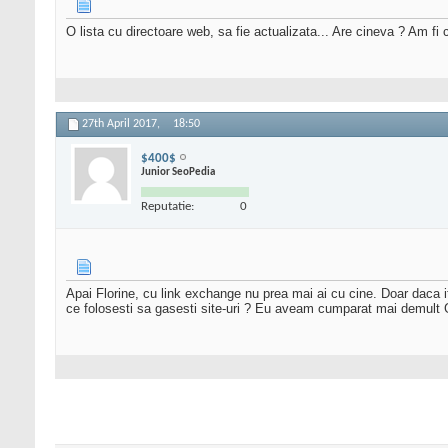
O lista cu directoare web, sa fie actualizata... Are cineva ? Am fi 
27th April 2017,
18:50
$400$
Junior SeoPedia
Reputatie:
0
Apai Florine, cu link exchange nu prea mai ai cu cine. Doar daca it
ce folosesti sa gasesti site-uri ? Eu aveam cumparat mai demult G