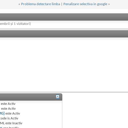
«
Problema detectare limba
|
Penalizare selectiva in google
»
embrii și 1 vizitatori)
B
este
Activ
e
este
Activ
MG]
este
Activ
code is
Activ
TML este
Inactiv