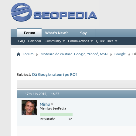
Forum
What's New?
Spy
FAQ
Calendar
Community
Forum Actions
Quick Links
Forum
Motoare de cautare. Google, Yahoo!, MSN
Google
Dă
Subiect:
Dă Google rateuri pe RO?
17th July 2015,
16:37
Mishu
Membru SeoPedia
Reputatie:
32