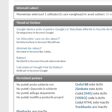
Informații subiect
Momentan este/sunt 1 utilizator(i) care navighează în acest subiect.
(0 m
Thread-uri Similare
Google Venice activ si pentru Google.ro! Rezultate diferite in functie de l
De sergiuliano în forumul Google
Un inlocuitor care nu da rateuri?
De AntonioTony în forumul WordPress
Aksimet da rateuri!
De matei în forumul Bar, lobby...
Rateuri
De GExGE în forumul Discutii administrative
Calculatorul Google Mai Da Rateuri
De Bruzli în forumul Google
Permisiuni postare
Nu puteţi
posta subiecte noi.
Codul BB
este
Activ
Nu puteţi
răspunde la subiecte
Zâmbete
este
Activ
Nu puteţi
adăuga ataşamente
Codul
[IMG]
este
Activ
Nu puteţi
modifica posturile proprii
[VIDEO]
code is
Activ
Codul HTML este
Inactiv
Trackbacks
are
Inactiv
Pingbacks
are
Inactiv