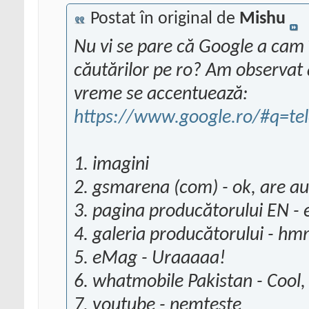
Postat în original de
Mishu
Nu vi se pare că Google a cam î
căutărilor pe ro? Am observat 
vreme se accentuează:
https://www.google.ro/#q=te
1. imagini
2. gsmarena (com) - ok, are au
3. pagina producătorului EN - e
4. galeria producătorului - hm
5. eMag - Uraaaaa!
6. whatmobile Pakistan - Cool,
7. youtube - nemteste