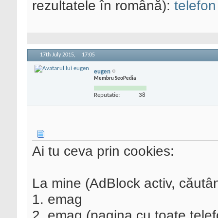
rezultatele în română):
telefo
17th July 2015,
17:05
eugen
Membru SeoPedia
Reputatie:
38
Ai tu ceva prin cookies:
La mine (AdBlock activ, căut
1. emag
2. emag (pagina cu toate tele