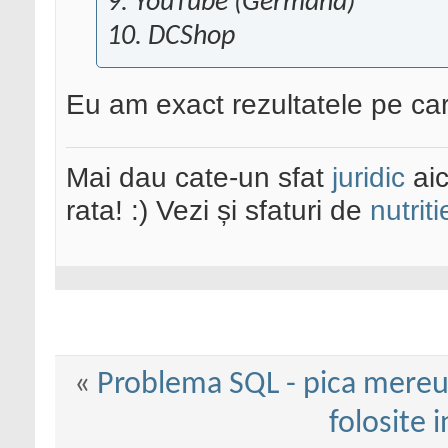
9. YouTube (Germană)
10. DCShop
Eu am exact rezultatele pe care
Mai dau cate-un sfat
juridic
aic
rata! :) Vezi și sfaturi de
nutriti
«
Problema SQL - pica mere
folosite 