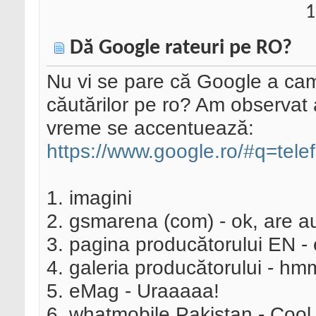
1
Dă Google rateuri pe RO?
Nu vi se pare că Google a cam
căutărilor pe ro? Am observat 
vreme se accentuează:
https://www.google.ro/#q=tel
1. imagini
2. gsmarena (com) - ok, are au
3. pagina producătorului EN - 
4. galeria producătorului - hmm
5. eMag - Uraaaaa!
6. whatmobile Pakistan - Cool,