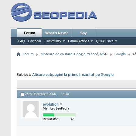
Forum
What's New?
Spy
FAQ
Calendar
Community
Forum Actions
Quick Links
Forum
Motoare de cautare. Google, Yahoo!, MSN
Google
Af
Subiect:
Afisare subpagini la primul rezultat pe Google
26th December 2006,
13:50
evolution
Membru SeoPedia
Reputatie:
41