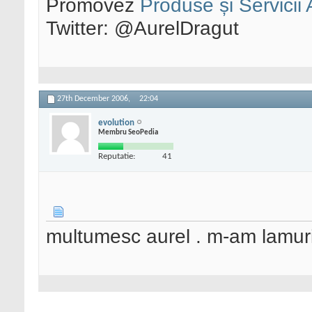
Promovez
Produse și Servicii
Twitter: @AurelDragut
27th December 2006,
22:04
evolution
Membru SeoPedia
Reputatie:
41
multumesc aurel . m-am lamuri