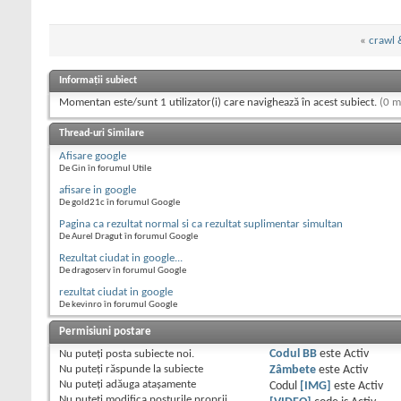
«
crawl 
Informații subiect
Momentan este/sunt 1 utilizator(i) care navighează în acest subiect.
(0 m
Thread-uri Similare
Afisare google
De Gin în forumul Utile
afisare in google
De gold21c în forumul Google
Pagina ca rezultat normal si ca rezultat suplimentar simultan
De Aurel Dragut în forumul Google
Rezultat ciudat in google...
De dragoserv în forumul Google
rezultat ciudat in google
De kevinro în forumul Google
Permisiuni postare
Nu puteţi
posta subiecte noi.
Codul BB
este
Activ
Nu puteţi
răspunde la subiecte
Zâmbete
este
Activ
Nu puteţi
adăuga ataşamente
Codul
[IMG]
este
Activ
Nu puteţi
modifica posturile proprii