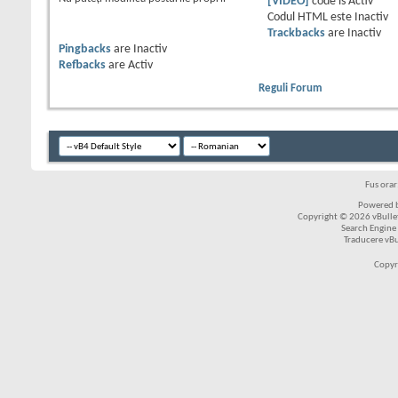
[VIDEO]
code is
Activ
Codul HTML este
Inactiv
Trackbacks
are
Inactiv
Pingbacks
are
Inactiv
Refbacks
are
Activ
Reguli Forum
Fus ora
Powered b
Copyright © 2026 vBulleti
Search Engine
Traducere vB
Copyr