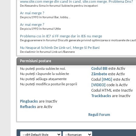
www.site.com merge din cand in cand, site.com merge. Problema Dns?
De Alexandru Sima în forumul Subiecte pentru incepatori
Ar mai merge ?
De piciu1993 în forumul Bar, lobby...
Ar mai merge ?
De piciu1993 în forumul Utile
Problema css in IE7 si FF merge dar in IE6 nu merge
De goguaremere în forumul Discutii generale privind optimizarea si motoarele de cau
Nu Neaparat Schimb De Link-uri, Merge Si Pe Bani
De vladimir în forumul Link-uri/Bannere
Permisiuni postare
Nu puteţi
posta subiecte noi.
Codul BB
este
Activ
Nu puteţi
răspunde la subiecte
Zâmbete
este
Activ
Nu puteţi
adăuga ataşamente
Codul
[IMG]
este
Activ
Nu puteţi
modifica posturile proprii
[VIDEO]
code is
Activ
Codul HTML este
Inactiv
Trackbacks
are
Inactiv
Pingbacks
are
Inactiv
Refbacks
are
Activ
Reguli Forum