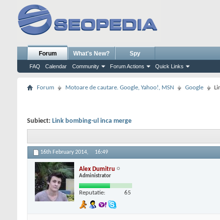
Forum
What's New?
Spy
FAQ
Calendar
Community
Forum Actions
Quick Links
Forum
Motoare de cautare. Google, Yahoo!, MSN
Google
Li
Subiect:
Link bombing-ul inca merge
16th February 2014,
16:49
Alex Dumitru
Administrator
Reputatie:
65