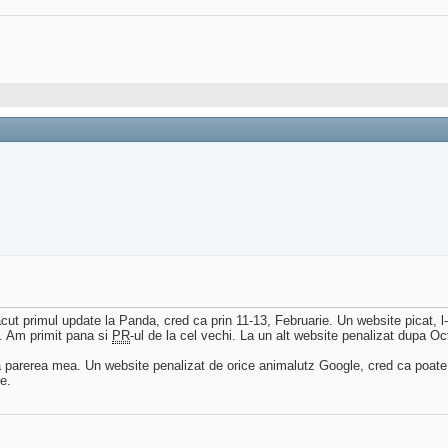
acut primul update la Panda, cred ca prin 11-13, Februarie. Un website pica
u. Am primit pana si
PR
-ul de la cel vechi. La un alt website penalizat dupa Oc
a parerea mea. Un website penalizat de orice animalutz Google, cred ca poate
e.