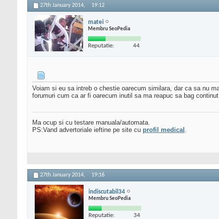
27th January 2014,
19:12
matei
Membru SeoPedia
Reputatie:
44
Voiam si eu sa intreb o chestie oarecum similara, dar ca sa nu mai
forumuri cum ca ar fi oarecum inutil sa ma reapuc sa bag continut, 
Ma ocup si cu testare manuala/automata.
PS:Vand advertoriale ieftine pe site cu
profil medical
.
27th January 2014,
19:16
indiscutabil34
Membru SeoPedia
Reputatie:
34