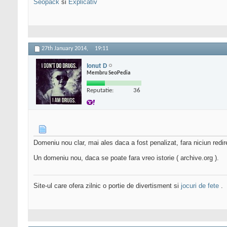
Seopack
si
Explicativ
27th January 2014,
19:11
Ionut D
Membru SeoPedia
Reputatie:
36
Domeniu nou clar, mai ales daca a fost penalizat, fara niciun redirec
Un domeniu nou, daca se poate fara vreo istorie ( archive.org ).
Site-ul care ofera zilnic o portie de divertisment si
jocuri de fete
.