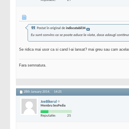
Postat în original de
indiscutabil34
Eu sunt convins ca se poate aduce la viata, daca adaugi continut nou
Se ridica mai usor ca si cand l-ai lansat? mai greu sau cam acelasi 
Fara semnatura.
28th January 2014,
14:25
JoeBikerul
Membru SeoPedia
Reputatie:
25