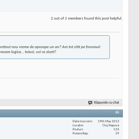
2 out of 2 members found this post helpful.
a continut nou vreme de aproape un an? Am tot citit pe forumuri
are logica... totusi, voi ce ziceti?
Răspunde cu citat
#6
Data înscrierii
19th May 2013
Locaţie
Cluj Napoca
Posturi
533
Putere Rep
29