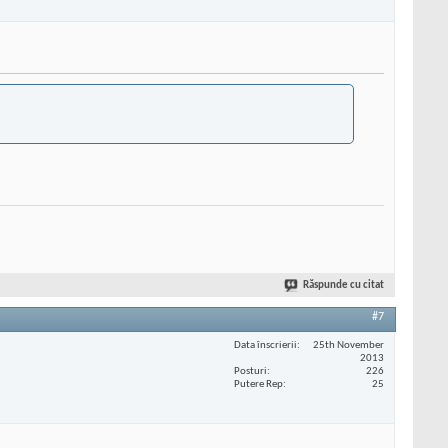
Răspunde cu citat
#7
Data înscrierii
25th November
2013
Posturi
226
Putere Rep
25