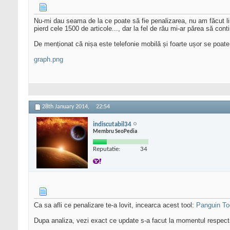
Nu-mi dau seama de la ce poate să fie penalizarea, nu am făcut lin
pierd cele 1500 de articole..., dar la fel de rău mi-ar părea să cont
De menționat că nișa este telefonie mobilă și foarte ușor se poate 
graph.png
28th January 2014,
22:54
indiscutabil34
Membru SeoPedia
Reputatie:
34
Ca sa afli ce penalizare te-a lovit, incearca acest tool:
Panguin Too
Dupa analiza, vezi exact ce update s-a facut la momentul respectiv