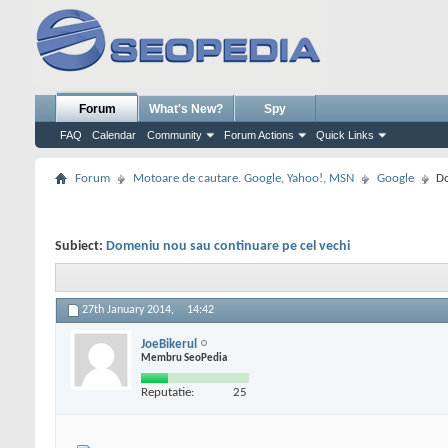
Forum
What's New?
Spy
FAQ
Calendar
Community
Forum Actions
Quick Links
Forum
Motoare de cautare. Google, Yahoo!, MSN
Google
Do
Subiect:
Domeniu nou sau continuare pe cel vechi
27th January 2014,
14:42
JoeBikerul
Membru SeoPedia
Reputatie:
25