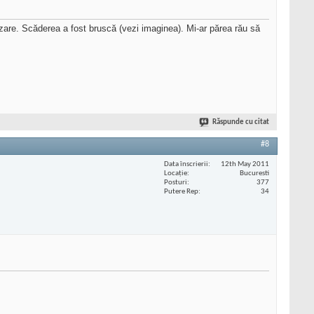
izare. Scăderea a fost bruscă (vezi imaginea). Mi-ar părea rău să
Răspunde cu citat
#8
Data înscrierii
12th May 2011
Locaţie
Bucuresti
Posturi
377
Putere Rep
34