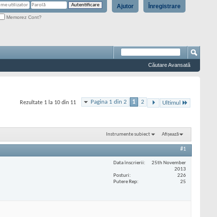
Ajutor
Înregistrare
Memorez Cont?
Căutare Avansată
Pagina 1 din 2
1
2
Rezultate 1 la 10 din 11
Ultimul
Instrumente subiect
Afișează
#1
Data înscrierii
25th November
2013
Posturi
226
Putere Rep
25