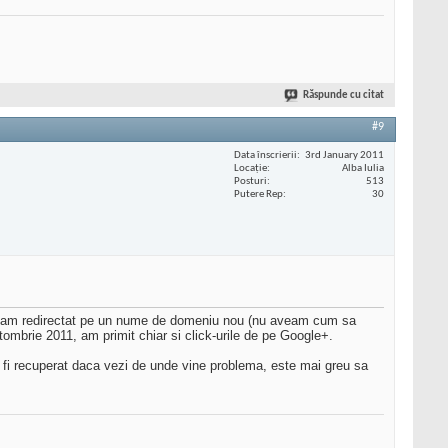
Răspunde cu citat
#9
Data înscrierii
3rd January 2011
Locaţie
Alba Iulia
Posturi
513
Putere Rep
30
t, l-am redirectat pe un nume de domeniu nou (nu aveam cum sa
tombrie 2011, am primit chiar si click-urile de pe Google+.
 fi recuperat daca vezi de unde vine problema, este mai greu sa