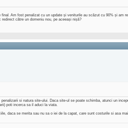
inal. Am fost penalizat cu un update și veniturile au scăzut cu 90% și am re
c redirect către un domeniu nou, pe aceeași nișă?
l penalizarii si natura site-ului. Daca site-ul se poate schimba, atunci un incep
ii) poti incerca sa il aduci la viata.
ziile, daca se merita sau nu sa o iei de la capat, care sunt costurile si asa ma