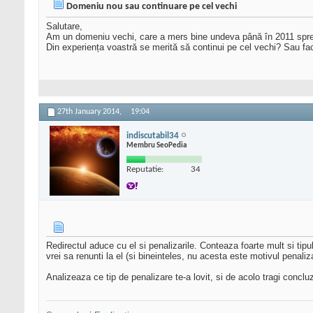
Domeniu nou sau continuare pe cel vechi
Salutare,
Am un domeniu vechi, care a mers bine undeva până în 2011 spre f
Din experiența voastră se merită să continui pe cel vechi? Sau fa
27th January 2014,
19:04
indiscutabil34
Membru SeoPedia
Reputatie:
34
Redirectul aduce cu el si penalizarile. Conteaza foarte mult si tipu
vrei sa renunti la el (si bineinteles, nu acesta este motivul penalizar
Analizeaza ce tip de penalizare te-a lovit, si de acolo tragi conclu