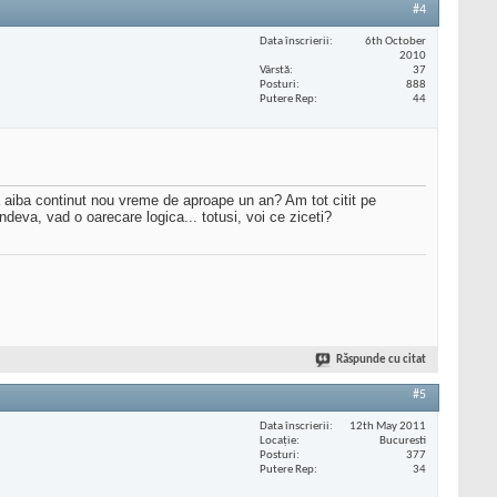
#4
Data înscrierii
6th October
2010
Vârstă
37
Posturi
888
Putere Rep
44
sa aiba continut nou vreme de aproape un an? Am tot citit pe
deva, vad o oarecare logica... totusi, voi ce ziceti?
Răspunde cu citat
#5
Data înscrierii
12th May 2011
Locaţie
Bucuresti
Posturi
377
Putere Rep
34