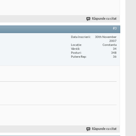
Răspunde cu citat
#3
Data înscrierii
30th November
2007
Locaţie
Constanta
Vârstă
34
Posturi
348
Putere Rep
36
Răspunde cu citat