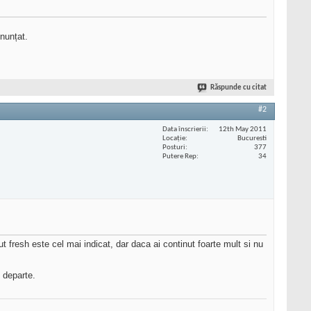
nunțat.
Răspunde cu citat
#2
Data înscrierii
12th May 2011
Locaţie
Bucuresti
Posturi
377
Putere Rep
34
ut fresh este cel mai indicat, dar daca ai continut foarte mult si nu
i departe.