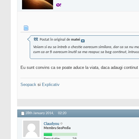
Postat în original de
matei
Voiam si eu sa intreb o chestie oarecum similara, dar ca sa nu ma
cum ca ar fi oarecum inutil sa ma reapuc sa bag continut, intrucat
Eu sunt convins ca se poate aduce la viata, daca adaugi continut nou
Seopack
si
Explicativ
28th January 2014,
02:20
Claudyou
Membru SeoPedia
Reputatie:
29