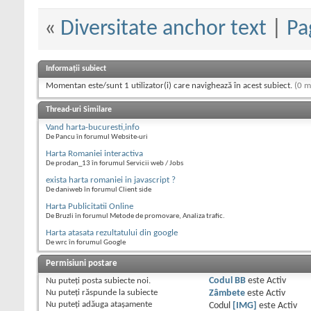
«
Diversitate anchor text
|
Pa
Informații subiect
Momentan este/sunt 1 utilizator(i) care navighează în acest subiect.
(0 m
Thread-uri Similare
Vand harta-bucuresti,info
De Pancu în forumul Website-uri
Harta Romaniei interactiva
De prodan_13 în forumul Servicii web / Jobs
exista harta romaniei in javascript ?
De daniweb în forumul Client side
Harta Publicitatii Online
De Bruzli în forumul Metode de promovare, Analiza trafic.
Harta atasata rezultatului din google
De wrc în forumul Google
Permisiuni postare
Nu puteţi
posta subiecte noi.
Codul BB
este
Activ
Nu puteţi
răspunde la subiecte
Zâmbete
este
Activ
Nu puteţi
adăuga ataşamente
Codul
[IMG]
este
Activ