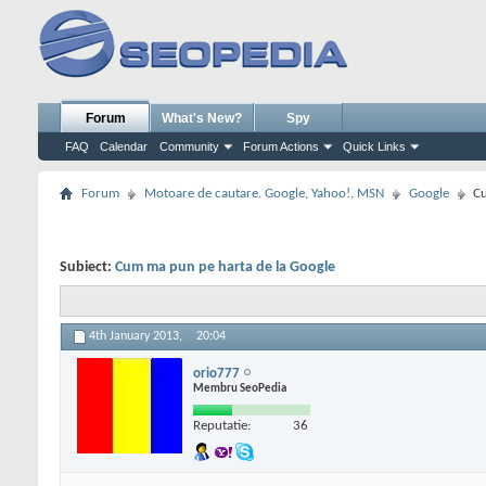
Forum
What's New?
Spy
FAQ
Calendar
Community
Forum Actions
Quick Links
Forum
Motoare de cautare. Google, Yahoo!, MSN
Google
Cu
Subiect:
Cum ma pun pe harta de la Google
4th January 2013,
20:04
orio777
Membru SeoPedia
Reputatie:
36