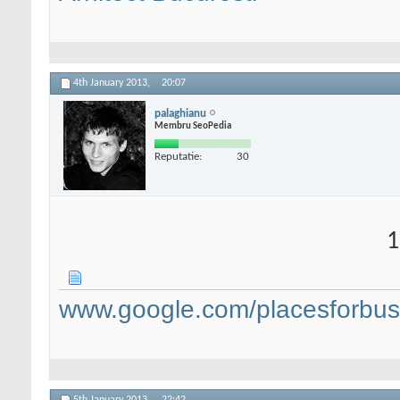
4th January 2013,
20:07
palaghianu
Membru SeoPedia
Reputatie:
30
1
www.google.com/placesforbus