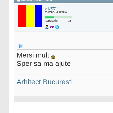
5th January 2013,
22:42
orio777
Membru SeoPedia
Reputatie:
36
Mersi mult
Sper sa ma ajute
Arhitect Bucuresti