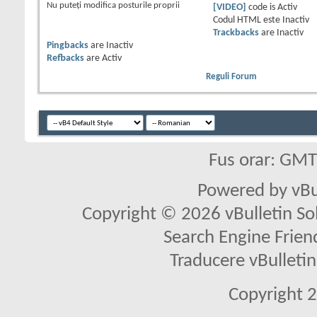
Nu puteţi
modifica posturile proprii
[VIDEO]
code is
Activ
Codul HTML este
Inactiv
Trackbacks
are
Inactiv
Pingbacks
are
Inactiv
Refbacks
are
Activ
Reguli Forum
Fus orar: GM
Powered by vBu
Copyright © 2026 vBulletin Solu
Search Engine Frien
Traducere vBullet
Copyright 