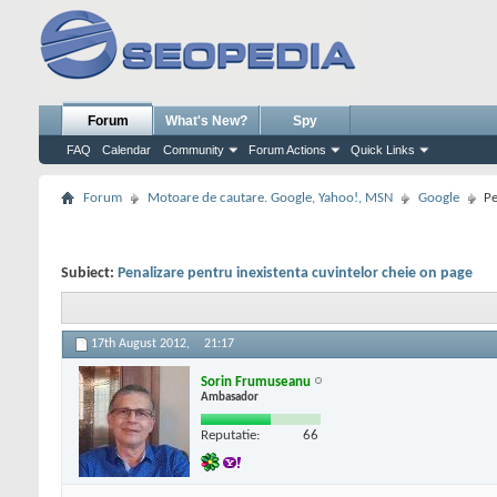
Forum
What's New?
Spy
FAQ
Calendar
Community
Forum Actions
Quick Links
Forum
Motoare de cautare. Google, Yahoo!, MSN
Google
Pe
Subiect:
Penalizare pentru inexistenta cuvintelor cheie on page
17th August 2012,
21:17
Sorin Frumuseanu
Ambasador
Reputatie:
66