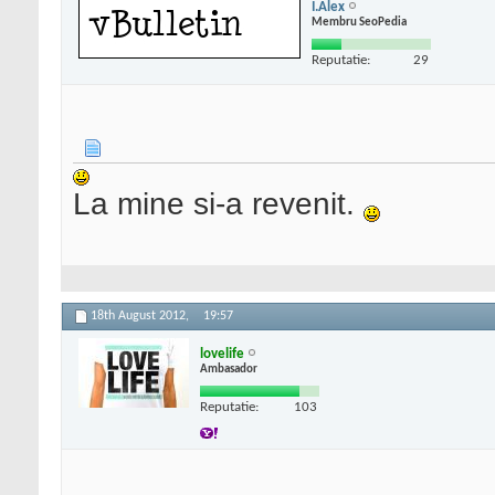
I.Alex
Membru SeoPedia
Reputatie:
29
La mine si-a revenit.
18th August 2012,
19:57
lovelife
Ambasador
Reputatie:
103