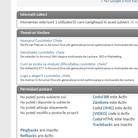
«
NU Google a fost hac
Informații subiect
Momentan este/sunt 1 utilizator(i) care navighează în acest subiect.
(0 m
Thread-uri Similare
Numarul Cuvintelor Cheie
De Pîrvan Marian în forumul Discutii generale privind optimizarea si motoarele de ca
Densitatea cuvintelor cheie
De valentin în forumul Stiri despre motoarele de cautare, SEO si Marketing
Cum as putea sa evaluez dificultatea cuvintelor cheie?
De stefan002377 în forumul Discutii generale privind optimizarea si motoarele de cau
Logica alegerii cuvintelor cheie
De matryx în forumul Discutii generale privind optimizarea si motoarele de cautare
Permisiuni postare
Nu puteţi
posta subiecte noi.
Codul BB
este
Activ
Nu puteţi
răspunde la subiecte
Zâmbete
este
Activ
Nu puteţi
adăuga ataşamente
Codul
[IMG]
este
Activ
Nu puteţi
modifica posturile proprii
[VIDEO]
code is
Activ
Codul HTML este
Inactiv
Trackbacks
are
Inactiv
Pingbacks
are
Inactiv
Refbacks
are
Activ