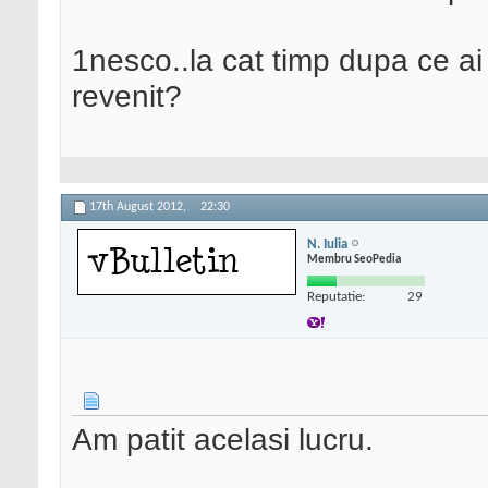
1nesco..la cat timp dupa ce ai 
revenit?
17th August 2012,
22:30
N. Iulia
Membru SeoPedia
Reputatie:
29
Am patit acelasi lucru.