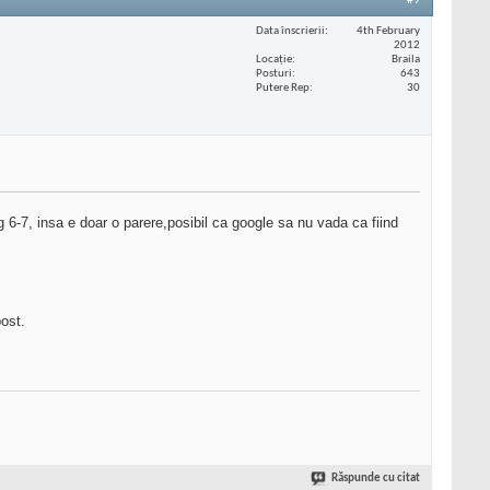
#9
Data înscrierii
4th February
2012
Locaţie
Braila
Posturi
643
Putere Rep
30
g 6-7, insa e doar o parere,posibil ca google sa nu vada ca fiind
post.
Răspunde cu citat