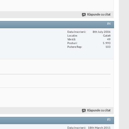
Răspunde cu citat
#4
Data înscrierii
8th July 2006
Locaţie
Galati
Vârstă
49
Posturi
5.993
Putere Rep
103
Răspunde cu citat
#5
Data înscrierii
18th March 2011