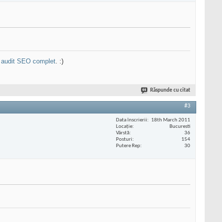
n
audit SEO complet
. :)
Răspunde cu citat
#3
Data înscrierii
18th March 2011
Locaţie
Bucuresti
Vârstă
36
Posturi
154
Putere Rep
30