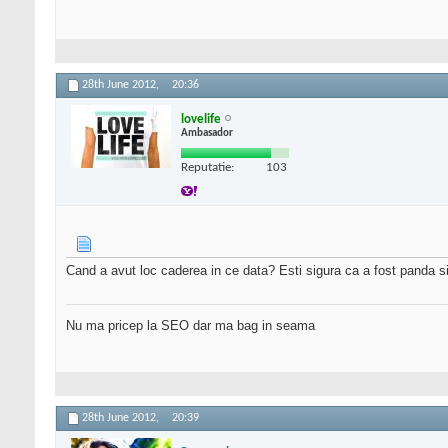
28th June 2012,
20:36
lovelife
Ambasador
Reputatie:
103
Cand a avut loc caderea in ce data? Esti sigura ca a fost panda s
Nu ma pricep la SEO dar ma bag in seama
28th June 2012,
20:39