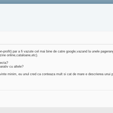
n-profit) par a fi vazute cel mai bine de catre google,vazand la unele pageran
zine online,cataloane,etc).
recta?
arativ cu altele?
cuvinte minim, eu unul cred ca conteaza mult si cat de mare e descrierea unui 