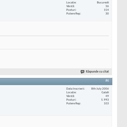
Locaţie
Bucuresti
Vârstă
36
Posturi
154
Putere Rep
30
Răspunde cu citat
#6
Data înscrierii
8th July 2006
Locaţie
Galati
Vârstă
49
Posturi
5.993
Putere Rep
103