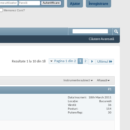
Ajutor
Înregistrare
Memorez Cont?
Căutare Avansată
Pagina 1 din 2
1
2
Rezultate 1 la 10 din 18
Ultimul
Instrumente subiect
Afișează
#1
Data înscrierii
18th March 2011
Locaţie
Bucuresti
Vârstă
36
Posturi
154
Putere Rep
30