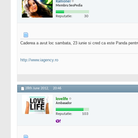
Ramonel
Membru SeoPedia
Reputatie:
30
Caderea a avut loc sambata, 23 iunie si cred ca este Panda pentr
http://www.iagency.ro
28th June 2012,
20:46
lovelife
Ambasador
Reputatie:
103