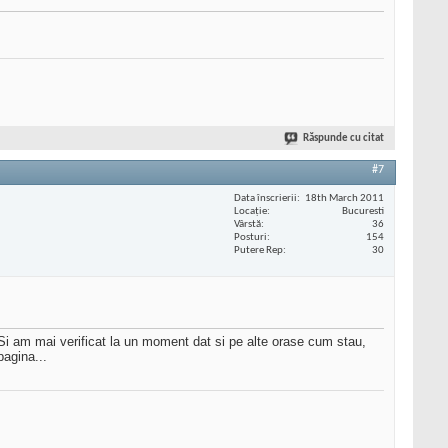
Răspunde cu citat
#7
Data înscrierii
18th March 2011
Locaţie
Bucuresti
Vârstă
36
Posturi
154
Putere Rep
30
Si am mai verificat la un moment dat si pe alte orase cum stau,
pagina...