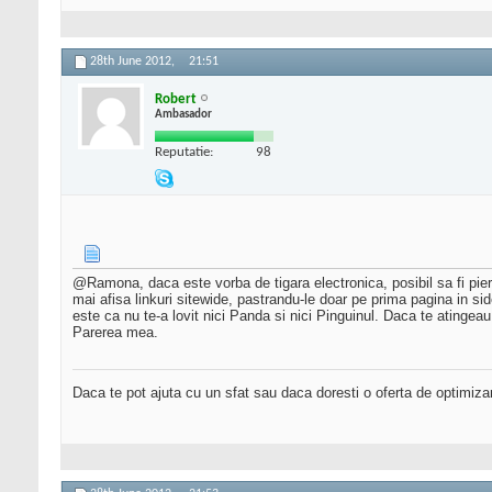
28th June 2012,
21:51
Robert
Ambasador
Reputatie:
98
@Ramona, daca este vorba de tigara electronica, posibil sa fi pierd
mai afisa linkuri sitewide, pastrandu-le doar pe prima pagina in 
este ca nu te-a lovit nici Panda si nici Pinguinul. Daca te ating
Parerea mea.
Daca te pot ajuta cu un sfat sau daca doresti o oferta de optimiza