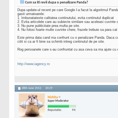
Cum sa iti revii dupa o penalizare Panda?
Dupa update-ul recent pe care Google l-a facut la algoritmul Panda a
gasit urmatoarele:
1. Imbunatateste calitatea continutului, evita continutul duplicat
2. Evita articolele care au subiecte similare sau aceleasi cuvinte c
3. Nu pune publicitate prea multa pe site.
4. Nu folosi foarte multe cuvinte cheie, frazele trebuie sa para cat
Este prima data cand ma confrunt cu o penalizare Panda. Daca cu 
citit si ca ar fi bine sa schimb intreg continutul de pe site.
Rog persoanele care s-au confruntat cu asa ceva sa ma ajute cu 
http://www.iagency.ro
28th June 2012,
20:29
Nichita
Super Moderator
Reputatie:
94