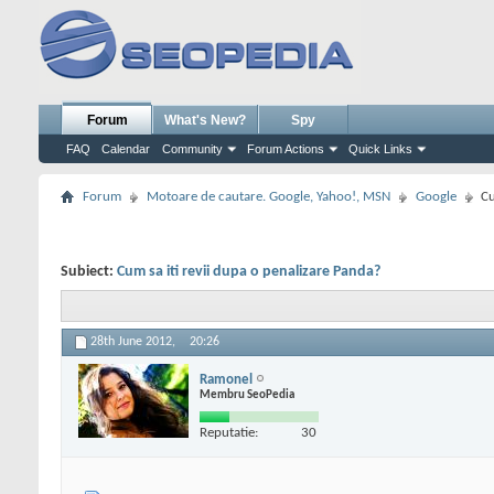
Forum
What's New?
Spy
FAQ
Calendar
Community
Forum Actions
Quick Links
Forum
Motoare de cautare. Google, Yahoo!, MSN
Google
Cu
Subiect:
Cum sa iti revii dupa o penalizare Panda?
28th June 2012,
20:26
Ramonel
Membru SeoPedia
Reputatie:
30