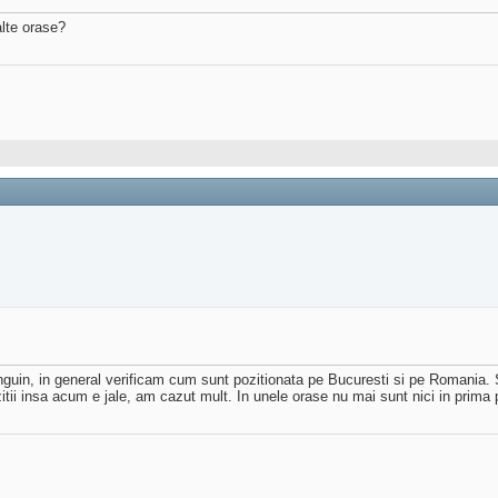
alte orase?
guin, in general verificam cum sunt pozitionata pe Bucuresti si pe Romania. 
itii insa acum e jale, am cazut mult. In unele orase nu mai sunt nici in prima 