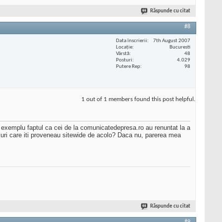
Răspunde cu citat
#8
Data înscrierii
7th August 2007
Locaţie
Bucuresti
Vârstă
48
Posturi
4.029
Putere Rep
98
1 out of 1 members found this post helpful.
de exemplu faptul ca cei de la comunicatedepresa.ro au renuntat la a
kuri care iti proveneau sitewide de acolo? Daca nu, parerea mea
Răspunde cu citat