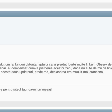
ut din rankinguri datorita faptului ca ai pierdut foarte multe linkuri. Observ 
sidebar. Ai compensat cumva pierderea acestor zeci, daca nu sute de mii de lin
eau aceste doua updateuri, crede-ma, declasarea era muuult mai crancena.
re pentru siteul tau, da-mi un mesaj!