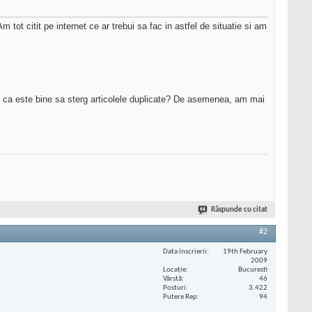
tot citit pe internet ce ar trebui sa fac in astfel de situatie si am
i ca este bine sa sterg articolele duplicate? De asemenea, am mai
Răspunde cu citat
#2
Data înscrierii
19th February
2009
Locaţie
Bucuresti
Vârstă
46
Posturi
3.422
Putere Rep
94