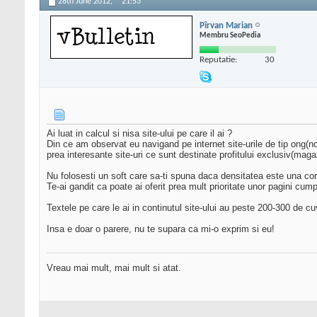
28th June 2012,
21:53
Pîrvan Marian
Membru SeoPedia
Reputatie:
30
Ai luat in calcul si nisa site-ului pe care il ai ?
Din ce am observat eu navigand pe internet site-urile de tip ong(no
prea interesante site-uri ce sunt destinate profitului exclusiv(maga
Nu folosesti un soft care sa-ti spuna daca densitatea este una co
Te-ai gandit ca poate ai oferit prea mult prioritate unor pagini cump
Textele pe care le ai in continutul site-ului au peste 200-300 de 
Insa e doar o parere, nu te supara ca mi-o exprim si eu!
Vreau mai mult, mai mult si atat.