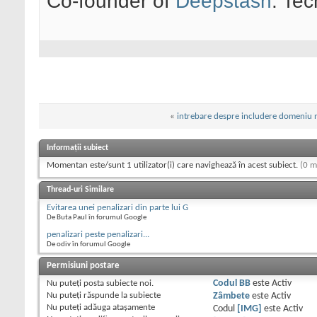
Co-founder of
Deepstash
. Tec
«
intrebare despre includere domeniu non
Informații subiect
Momentan este/sunt 1 utilizator(i) care navighează în acest subiect.
(0 m
Thread-uri Similare
Evitarea unei penalizari din parte lui G
De Buta Paul în forumul Google
penalizari peste penalizari...
De odiv în forumul Google
Permisiuni postare
Nu puteţi
posta subiecte noi.
Codul BB
este
Activ
Nu puteţi
răspunde la subiecte
Zâmbete
este
Activ
Nu puteţi
adăuga ataşamente
Codul
[IMG]
este
Activ