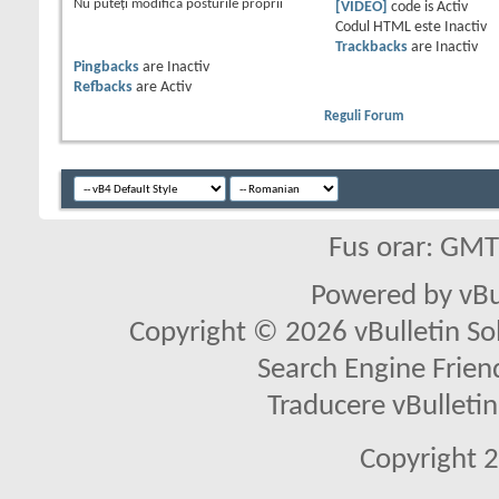
Nu puteţi
modifica posturile proprii
[VIDEO]
code is
Activ
Codul HTML este
Inactiv
Trackbacks
are
Inactiv
Pingbacks
are
Inactiv
Refbacks
are
Activ
Reguli Forum
Fus orar: GM
Powered by vBu
Copyright © 2026 vBulletin Solu
Search Engine Frien
Traducere vBullet
Copyright 