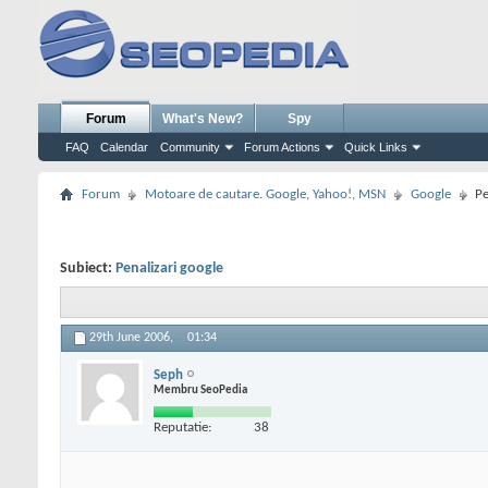
Forum
What's New?
Spy
FAQ
Calendar
Community
Forum Actions
Quick Links
Forum
Motoare de cautare. Google, Yahoo!, MSN
Google
Pe
Subiect:
Penalizari google
29th June 2006,
01:34
Seph
Membru SeoPedia
Reputatie:
38