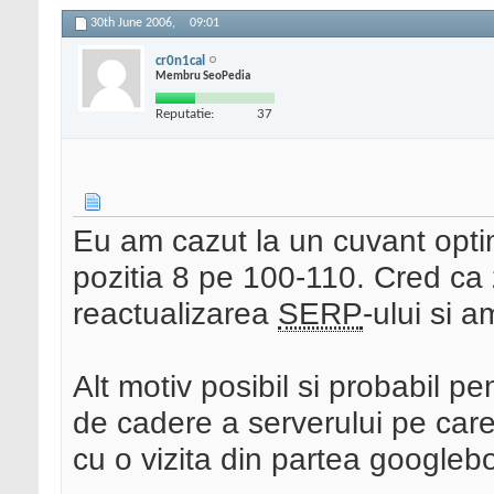
30th June 2006,
09:01
cr0n1cal
Membru SeoPedia
Reputatie:
37
Eu am cazut la un cuvant optim
pozitia 8 pe 100-110. Cred ca 
reactualizarea
SERP
-ului si 
Alt motiv posibil si probabil p
de cadere a serverului pe car
cu o vizita din partea googlebo