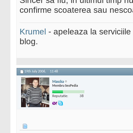
Sincer sa fiu, in ultimul timp 
confirme scoaterea sau nescoa
Krumel
- apeleaza la serviciile
blog.
19th July 2006,
11:48
Mascka
Membru SeoPedia
Reputatie:
38