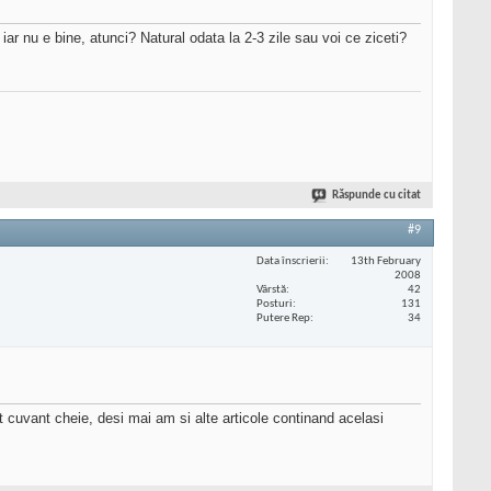
ar nu e bine, atunci? Natural odata la 2-3 zile sau voi ce ziceti?
Răspunde cu citat
#9
Data înscrierii
13th February
2008
Vârstă
42
Posturi
131
Putere Rep
34
t cuvant cheie, desi mai am si alte articole continand acelasi