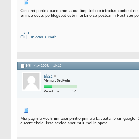
Cine imi poate spune cam la cat timp trebuie introdus continut nou 
Si inca ceva: pe blogspot este mai bine sa postezi in Post sau pe
Livia
Cluj, un oras superb
14th May 2008,
10:10
aly21
Membru SeoPedia
Reputatie:
34
Mie paginile vechi imi apar printre primele la cautarile din googl
cuvant cheie, insa acelea apar mult mai in spate..