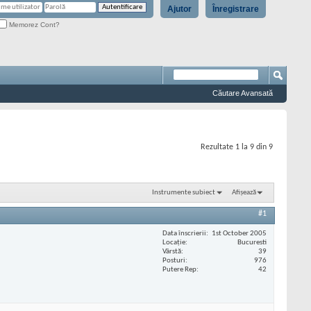
Ajutor
Înregistrare
Memorez Cont?
Căutare Avansată
Rezultate 1 la 9 din 9
Instrumente subiect
Afișează
#1
Data înscrierii
1st October 2005
Locaţie
Bucuresti
Vârstă
39
Posturi
976
Putere Rep
42