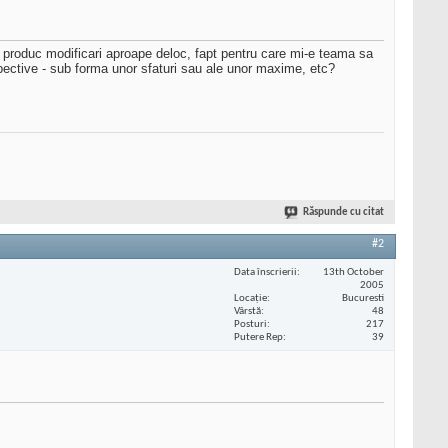
i produc modificari aproape deloc, fapt pentru care mi-e teama sa
pective - sub forma unor sfaturi sau ale unor maxime, etc?
Răspunde cu citat
#2
Data înscrierii
13th October
2005
Locaţie
Bucuresti
Vârstă
48
Posturi
217
Putere Rep
39