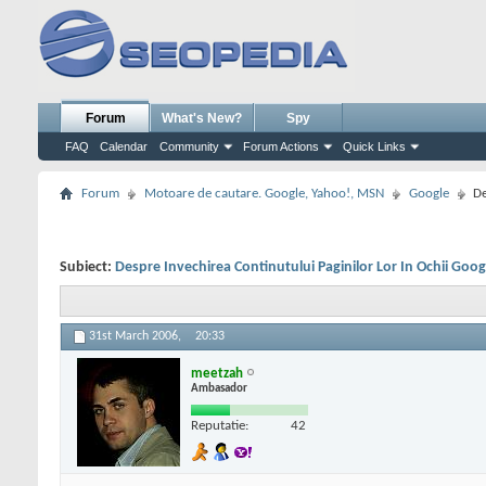
Forum
What's New?
Spy
FAQ
Calendar
Community
Forum Actions
Quick Links
Forum
Motoare de cautare. Google, Yahoo!, MSN
Google
De
Subiect:
Despre Invechirea Continutului Paginilor Lor In Ochii Goog
31st March 2006,
20:33
meetzah
Ambasador
Reputatie:
42