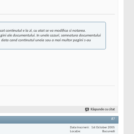
 continutul e la zi, cu atat se va modifica si notarea.
agini ale documentului. In unele cazuri, semnatura documentului
na data cand continutul uneia sau a mai multor pagini s-au
Răspunde cu citat
#7
Data înscrierii
1st October 2005
Locaţie
Bucuresti