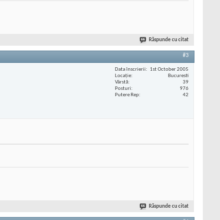
Răspunde cu citat
#3
Data înscrierii
1st October 2005
Locaţie
Bucuresti
Vârstă
39
Posturi
976
Putere Rep
42
Răspunde cu citat