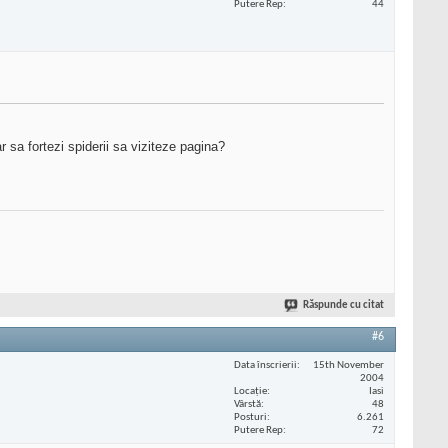
Putere Rep
44
r sa fortezi spiderii sa viziteze pagina?
Răspunde cu citat
#6
Data înscrierii
15th November
2004
Locaţie
Iasi
Vârstă
48
Posturi
6.261
Putere Rep
72