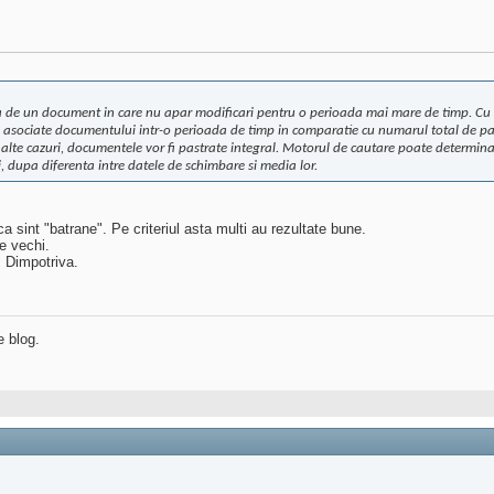
a de un document in care nu apar modificari pentru o perioada mai mare de timp. Cu cat
oi asociate documentului intr-o perioada de timp in comparatie cu numarul total de p
In alte cazuri, documentele vor fi pastrate integral. Motorul de cautare poate determi
, dupa diferenta intre datele de schimbare si media lor.
ca sint "batrane". Pe criteriul asta multi au rezultate bune.
le vechi.
. Dimpotriva.
e blog.