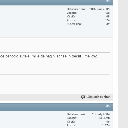
#4
Data înscrierii
28th June 2005
Locaţie
Iasi
Vârstă
45
Posturi
374
Putere Rep
39
ce periodic sutele, miile de pagini scrise in trecut. :mellow:
Răspunde cu citat
#5
Data înscrierii
9th July 2004
Locaţie
Bucuresti
Vârstă
46
Posturi
1.376