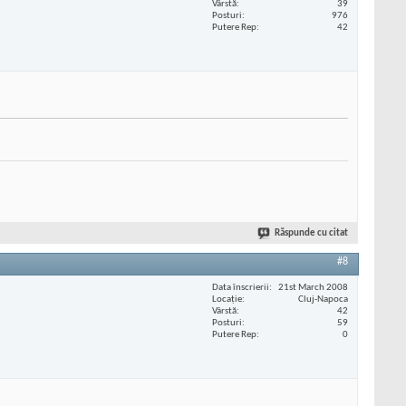
Vârstă
39
Posturi
976
Putere Rep
42
Răspunde cu citat
#8
Data înscrierii
21st March 2008
Locaţie
Cluj-Napoca
Vârstă
42
Posturi
59
Putere Rep
0