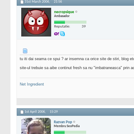
31st March 2006,
21:56
necropsique
Ambasador
Reputatie:
39
tu iti dai seama ce spui ? ar insemna ca orice site de stiri, blog e
site-ul trebuie sa aibe continut fresh sa nu "imbatraneasca" prin 
Net Ingredient
1st April 2006,
15:29
Razvan Pop
Membru SeoPedia