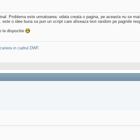
riginal. Problema este urmatoarea: odata creata o pagina, pe aceasta nu se ma
. este o idee buna sa pun un script care afiseaza text random pe paginile res
p la dispozitie
cariera in cadrul DWF
.