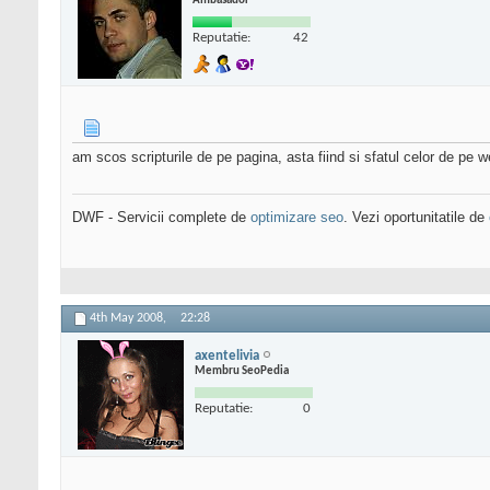
Ambasador
Reputatie:
42
am scos scripturile de pe pagina, asta fiind si sfatul celor de p
DWF - Servicii complete de
optimizare seo
. Vezi oportunitatile de
4th May 2008,
22:28
axentelivia
Membru SeoPedia
Reputatie:
0