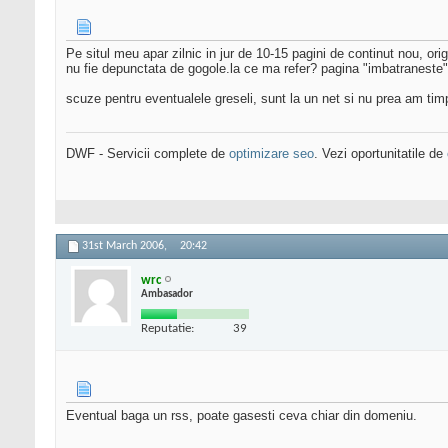
Pe situl meu apar zilnic in jur de 10-15 pagini de continut nou, o
nu fie depunctata de gogole.la ce ma refer? pagina "imbatraneste"
scuze pentru eventualele greseli, sunt la un net si nu prea am tim
DWF - Servicii complete de
optimizare seo
. Vezi oportunitatile de
31st March 2006,
20:42
wrc
Ambasador
Reputatie:
39
Eventual baga un rss, poate gasesti ceva chiar din domeniu.