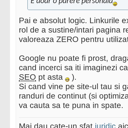
E doar o parere personala
Pai e absolut logic. Linkurile 
rol de a sustine/intari pagina 
valoreaza ZERO pentru utilizato
Google nu poate fi prost, drag
cand incerci sa iti imaginezi cat
SEO
pt asta
).
Si cand vine pe site-ul tau si 
randuri de continut (si optimi
va cauta sa te puna in spate.
Mai dau cate-un sfat
juridic
aic