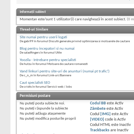
Informații subiect
Momentan este/sunt 1 utilizator(i) care navighează în acest subiect.
(0 m
Thread-uri Similare
Site numai pentru userii logati
De gabi99 în forumul Discutii generale privind optimizarea si motoarele de cautare
Blog pentru incepatori si nu numai
De saladfingers în forumul Utile
Yoozila - Intrebare pentru specialisti
De hutzu în forumul Motoare de cautare romanesti
Vand linkuri pentru site-uri de anunturi (numai pt trafic!)
De c_n_m în forumul Link-uri/Bannere
Caut specialisti SEO
De cristis în forumul Servicii web / Jobs
Permisiuni postare
Nu puteţi
posta subiecte noi.
Codul BB
este
Activ
Nu puteţi
răspunde la subiecte
Zâmbete
este
Activ
Nu puteţi
adăuga ataşamente
Codul
[IMG]
este
Activ
Nu puteţi
modifica posturile proprii
[VIDEO]
code is
Activ
Codul HTML este
Inactiv
Trackbacks
are
Inactiv