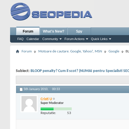
Forum
What's New?
Spy
FAQ
Calendar
Community
Forum Actions
Quick Links
Forum
Motoare de cautare. Google, Yahoo!, MSN
Google
BL
Subiect:
BLOOP penalty? Cum il scot? (NUMAI pentru Specialisti SE
5th January 2010,
00:33
Cristi U
Super Moderator
Reputatie:
53