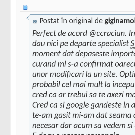
Postat în original de
giginamo
Perfect de acord @ccraciun. I
dau nici pe departe specialist
S
moment dat depaseste importan
curand mi s-a confirmat oarec
unor modificari la un site. Op
probabil cel mai mult la incep
cred ca ar trebui sa te axezi m
Cred ca si google gandeste in 
te-am gasit mi-am dat seama ce 
necesar dar acum sa vedem si c