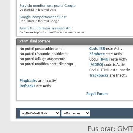
Serviciu monitorizare pozitii Google
De StarNET în forumul Utile
Google, comportament ciudat
De dublutz în forumul Google
Avem 100 utilizatori inregistrati!!!
De Razvan Pop în forumul Discutii administrative
Permisiuni postare
Nu puteţi
posta subiecte noi.
Codul BB
este
Activ
Nu puteţi
răspunde la subiecte
Zâmbete
este
Activ
Nu puteţi
adăuga ataşamente
Codul
[IMG]
este
Activ
Nu puteţi
modifica posturile proprii
[VIDEO]
code is
Activ
Codul HTML este
Inactiv
Trackbacks
are
Inactiv
Pingbacks
are
Inactiv
Refbacks
are
Activ
Reguli Forum
Fus orar: GM