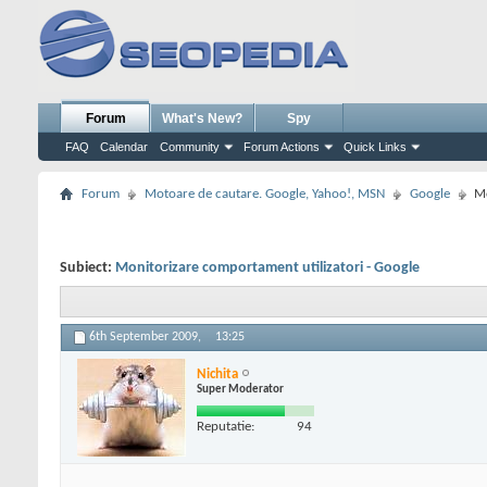
Forum
What's New?
Spy
FAQ
Calendar
Community
Forum Actions
Quick Links
Forum
Motoare de cautare. Google, Yahoo!, MSN
Google
Mo
Subiect:
Monitorizare comportament utilizatori - Google
6th September 2009,
13:25
Nichita
Super Moderator
Reputatie:
94