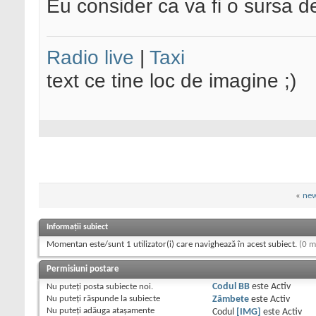
Eu consider ca va fi o sursa d
Radio live
|
Taxi
text ce tine loc de imagine ;)
«
new
Informații subiect
Momentan este/sunt 1 utilizator(i) care navighează în acest subiect.
(0 m
Permisiuni postare
Nu puteţi
posta subiecte noi.
Codul BB
este
Activ
Nu puteţi
răspunde la subiecte
Zâmbete
este
Activ
Nu puteţi
adăuga ataşamente
Codul
[IMG]
este
Activ