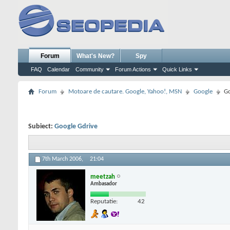
Forum
What's New?
Spy
FAQ
Calendar
Community
Forum Actions
Quick Links
Forum
Motoare de cautare. Google, Yahoo!, MSN
Google
Go
Subiect:
Google Gdrive
7th March 2006,
21:04
meetzah
Ambasador
Reputatie:
42