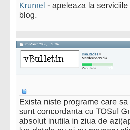
Krumel
- apeleaza la serviciile
blog.
8th March 2006,
10:34
Dan.Rades
Membru SeoPedia
Reputatie:
38
Exista niste programe care sa 
sunt concordanta cu TOSul Gma
absolut inutila in ziua de azi(