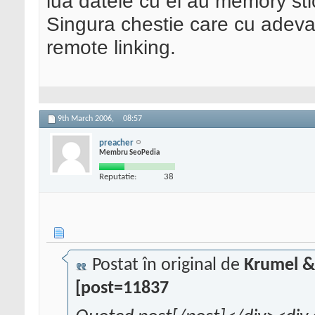
lua datele cu ei au memory stic
Singura chestie care cu adevar
remote linking.
9th March 2006,
08:57
preacher
Membru SeoPedia
Reputatie:
38
Postat în original de
Krumel &
[post=11837