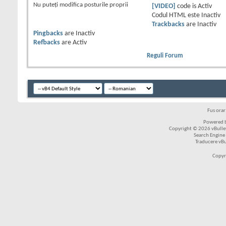
Nu puteţi
modifica posturile proprii
[VIDEO]
code is
Activ
Codul HTML este
Inactiv
Trackbacks
are
Inactiv
Pingbacks
are
Inactiv
Refbacks
are
Activ
Reguli Forum
Fus ora
Powered b
Copyright © 2026 vBulleti
Search Engine
Traducere vB
Copyr