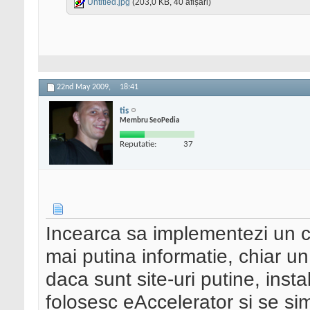
Untitled.jpg
(203,0 KB, 40 afișări)
22nd May 2009,
18:41
tis
Membru SeoPedia
Reputatie:
37
Incearca sa implementezi un c
mai putina informatie, chiar u
daca sunt site-uri putine, ins
folosesc eAccelerator si se si