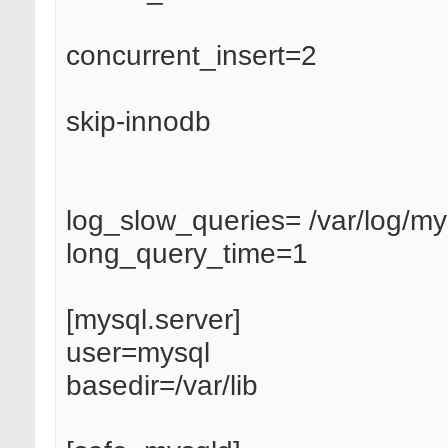
concurrent_insert=2
skip-innodb
log_slow_queries= /var/log/my
long_query_time=1
[mysql.server]
user=mysql
basedir=/var/lib