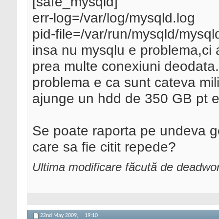
[safe_mysqld]
err-log=/var/log/mysqld.log
pid-file=/var/run/mysqld/mysql
insa nu mysqlu e problema,ci
prea multe conexiuni deodata
problema e ca sunt cateva mili
ajunge un hdd de 350 GB pt el
Se poate raporta pe undeva g
care sa fie citit repede?
Ultima modificare făcută de deadwo
22nd May 2009,
19:10