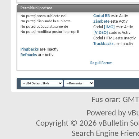
Permisiuni postare
Nu puteţi
posta subiecte noi.
Codul BB
este
Activ
Nu puteţi
răspunde la subiecte
Zâmbete
este
Activ
Nu puteţi
adăuga ataşamente
Codul
[IMG]
este
Activ
Nu puteţi
modifica posturile proprii
[VIDEO]
code is
Activ
Codul HTML este
Inactiv
Trackbacks
are
Inactiv
Pingbacks
are
Inactiv
Refbacks
are
Activ
Reguli Forum
Fus orar: GM
Powered by vBu
Copyright © 2026 vBulletin Solu
Search Engine Frien