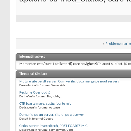
«
Probleme mari g
Informații subiect
Momentan este/sunt 1 utilizator(i) care navighează în acest subiect.
(0 m
Thread-uri Similare
Mutare site pe alt server. Cum verific daca merge pe noul server?
De evolution în forumul Server side
Reclame Overload :)
De thefan în forumul Bar, lobby...
CTR foarte mare, castig foarte mic
De dracosu în forumul Adsense
Domeniu pe un server, site-ul pe alt server
De soft în forumul Google
Cedez server layeredtech, PRET FOARTE MIC
De SeerKan în forumul Servicii web / Jobs