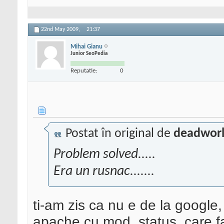
22nd May 2009,
21:37
Mihai Gianu
Junior SeoPedia
Reputatie:
0
Postat în original de
deadworl
Problem solved.....
Era un rusnac.......
ti-am zis ca nu e de la google,
apache cu mod_status, care f