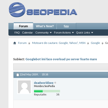
Forum
What's New?
Spy
FAQ
Calendar
Community
Forum Actions
Quick Links
Forum
Motoare de cautare. Google, Yahoo!, MSN
Google
Go
Subiect:
Googlebot imi face overload pe server foarte mare
22nd May 2009,
18:36
deadworldisee
Membru SeoPedia
Reputatie:
36