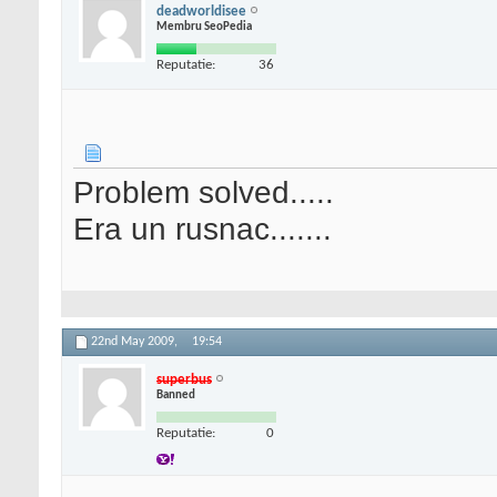
deadworldisee
Membru SeoPedia
Reputatie:
36
Problem solved.....
Era un rusnac.......
22nd May 2009,
19:54
superbus
Banned
Reputatie:
0