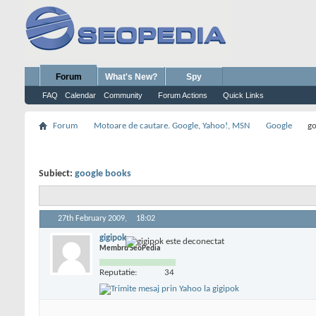
Forum
What's New?
Spy
FAQ
Calendar
Community
Forum Actions
Quick Links
Forum
Motoare de cautare. Google, Yahoo!, MSN
Google
go
Subiect:
google books
27th February 2009,
18:02
gigipok
Membru SeoPedia
Reputatie:
34