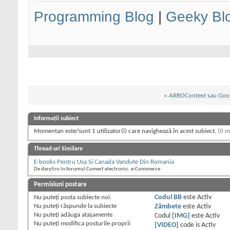
Programming Blog
|
Geeky Bl
«
ARBOContext sau Goo
Informații subiect
Momentan este/sunt 1 utilizator(i) care navighează în acest subiect.
(0 m
Thread-uri Similare
E-books Pentru Usa Si Canada Vandute Din Romania
De dary5ro în forumul Comert electronic, e-Commerce
Permisiuni postare
Nu puteţi
posta subiecte noi.
Codul BB
este
Activ
Nu puteţi
răspunde la subiecte
Zâmbete
este
Activ
Nu puteţi
adăuga ataşamente
Codul
[IMG]
este
Activ
Nu puteţi
modifica posturile proprii
[VIDEO]
code is
Activ