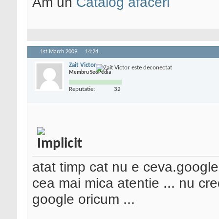
Am un
Catalog afaceri
1st March 2009,
14:24
Zait Victor
Membru SeoPedia
Reputatie:
32
atat timp cat nu e ceva.google
cea mai mica atentie ... nu cr
google oricum ...