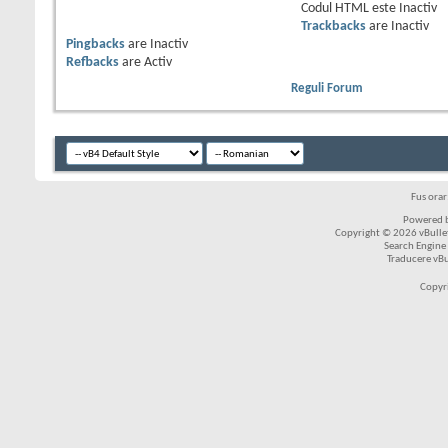
Codul HTML este
Inactiv
Trackbacks
are
Inactiv
Pingbacks
are
Inactiv
Refbacks
are
Activ
Reguli Forum
Fus ora
Powered b
Copyright © 2026 vBulleti
Search Engine
Traducere vB
Copyr