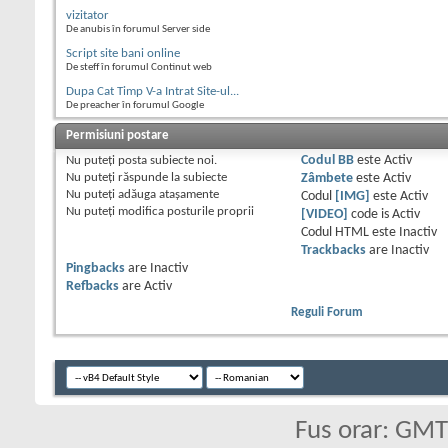
vizitator
De anubis în forumul Server side
Script site bani online
De steff în forumul Continut web
Dupa Cat Timp V-a Intrat Site-ul...
De preacher în forumul Google
Permisiuni postare
Nu puteţi
posta subiecte noi.
Codul BB
este
Activ
Nu puteţi
răspunde la subiecte
Zâmbete
este
Activ
Nu puteţi
adăuga ataşamente
Codul
[IMG]
este
Activ
Nu puteţi
modifica posturile proprii
[VIDEO]
code is
Activ
Codul HTML este
Inactiv
Trackbacks
are
Inactiv
Pingbacks
are
Inactiv
Refbacks
are
Activ
Reguli Forum
Fus orar: GM