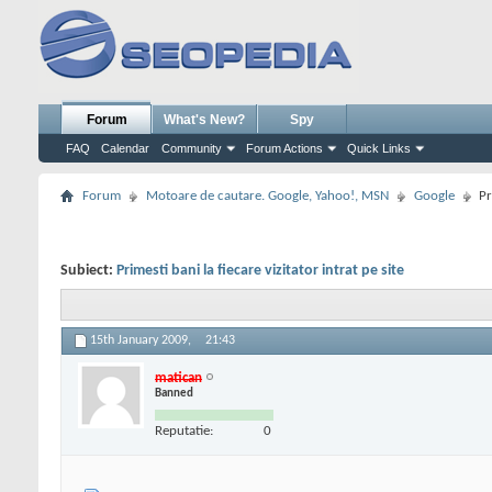
Forum
What's New?
Spy
FAQ
Calendar
Community
Forum Actions
Quick Links
Forum
Motoare de cautare. Google, Yahoo!, MSN
Google
Pr
Subiect:
Primesti bani la fiecare vizitator intrat pe site
15th January 2009,
21:43
matican
Banned
Reputatie:
0