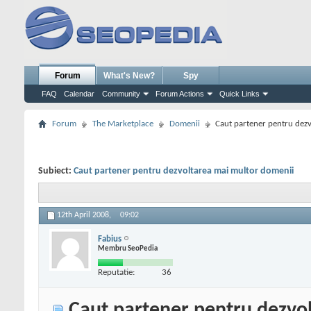
Forum
What's New?
Spy
FAQ
Calendar
Community
Forum Actions
Quick Links
Forum
The Marketplace
Domenii
Caut partener pentru dez
Subiect:
Caut partener pentru dezvoltarea mai multor domenii
12th April 2008,
09:02
Fabius
Membru SeoPedia
Reputatie:
36
Caut partener pentru dezvo