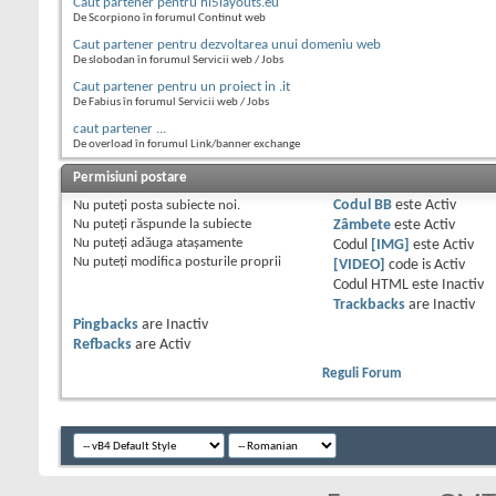
Caut partener pentru hi5layouts.eu
De Scorpiono în forumul Continut web
Caut partener pentru dezvoltarea unui domeniu web
De slobodan în forumul Servicii web / Jobs
Caut partener pentru un proiect in .it
De Fabius în forumul Servicii web / Jobs
caut partener ...
De overload în forumul Link/banner exchange
Permisiuni postare
Nu puteţi
posta subiecte noi.
Codul BB
este
Activ
Nu puteţi
răspunde la subiecte
Zâmbete
este
Activ
Nu puteţi
adăuga ataşamente
Codul
[IMG]
este
Activ
Nu puteţi
modifica posturile proprii
[VIDEO]
code is
Activ
Codul HTML este
Inactiv
Trackbacks
are
Inactiv
Pingbacks
are
Inactiv
Refbacks
are
Activ
Reguli Forum