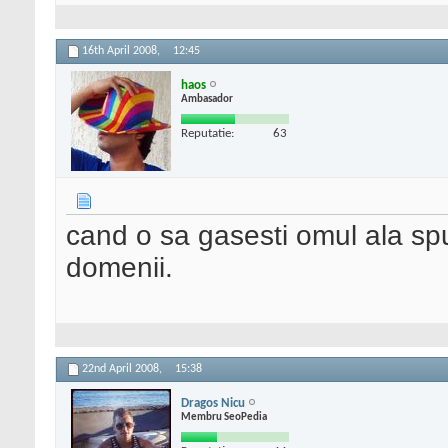
16th April 2008,
12:45
haos
Ambasador
Reputatie:
63
cand o sa gasesti omul ala spu
domenii.
22nd April 2008,
15:38
Dragos Nicu
Membru SeoPedia