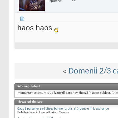
Reputatie:
44
haos haos
«
Domenii 2/3 c
Informații subiect
Momentan este/sunt 1 utilizator(i) care navighează în acest subiect.
(0 m
Thread-uri Similare
Caut 1 partener sa-i afisez banner gratis, si 3 pentru link exchange
De Mihai Gianu în forumul Link-uri/Bannere