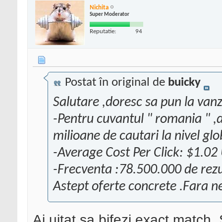
Nichita
Super Moderator
Reputatie:
94
Postat în original de
buicky
Salutare ,doresc sa pun la va
-Pentru cuvantul " romania " 
milioane de cautari la nivel gl
-Average Cost Per Click: $1.02
-Frecventa :78.500.000 de rezu
Astept oferte concrete .Fara nes
Ai uitat sa bifezi exact match.