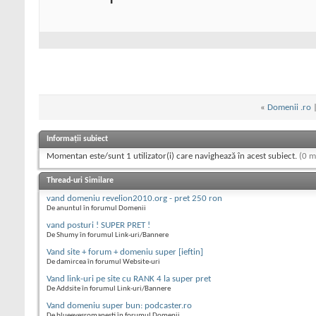
«
Domenii .ro
Informații subiect
Momentan este/sunt 1 utilizator(i) care navighează în acest subiect.
(0 m
Thread-uri Similare
vand domeniu revelion2010.org - pret 250 ron
De anuntul în forumul Domenii
vand posturi ! SUPER PRET !
De Shumy în forumul Link-uri/Bannere
Vand site + forum + domeniu super [ieftin]
De damircea în forumul Website-uri
Vand link-uri pe site cu RANK 4 la super pret
De Addsite în forumul Link-uri/Bannere
Vand domeniu super bun: podcaster.ro
De blueeyesromanesti în forumul Domenii