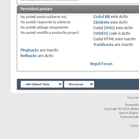
Permisiuni postare
Nu puteţi
posta subiecte noi.
Codul BB
este
Activ
Nu puteţi
răspunde la subiecte
Zâmbete
este
Activ
Nu puteţi
adăuga ataşamente
Codul
[IMG]
este
Activ
Nu puteţi
modifica posturile proprii
[VIDEO]
code is
Activ
Codul HTML este
Inactiv
Trackbacks
are
Inactiv
Pingbacks
are
Inactiv
Refbacks
are
Activ
Reguli Forum
Fus ora
Powered b
Copyright © 2026 vBulleti
Search Engine
Traducere vB
Copyr