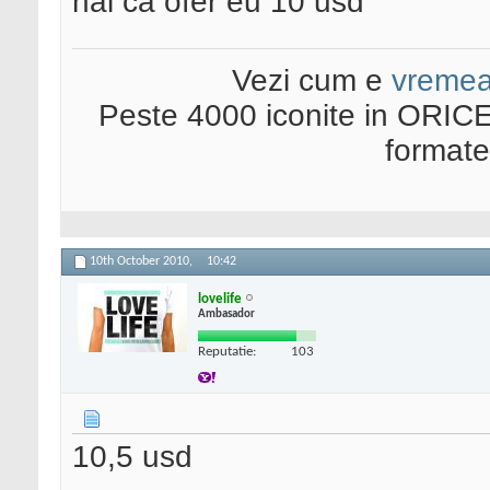
hai ca ofer eu 10 usd
Vezi cum e
vreme
Peste 4000 iconite in ORICE
format
10th October 2010,
10:42
lovelife
Ambasador
Reputatie:
103
10,5 usd