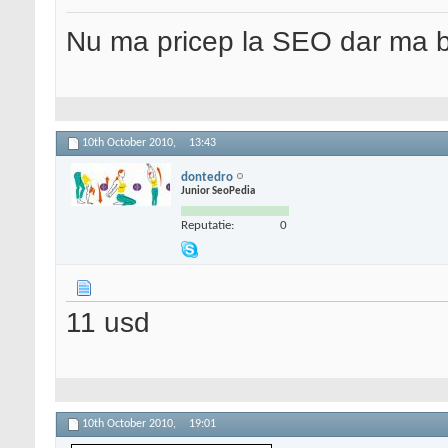
Nu ma pricep la SEO dar ma 
10th October 2010,
13:43
dontedro
Junior SeoPedia
Reputatie:
0
11 usd
10th October 2010,
19:01