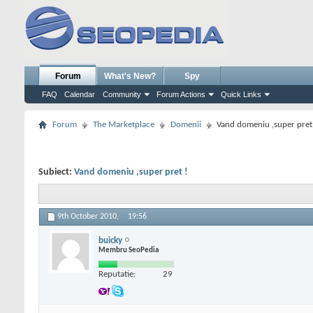
Forum
What's New?
Spy
FAQ
Calendar
Community
Forum Actions
Quick Links
Forum
The Marketplace
Domenii
Vand domeniu ,super pret
Subiect:
Vand domeniu ,super pret !
9th October 2010,
19:56
buicky
Membru SeoPedia
Reputatie:
29