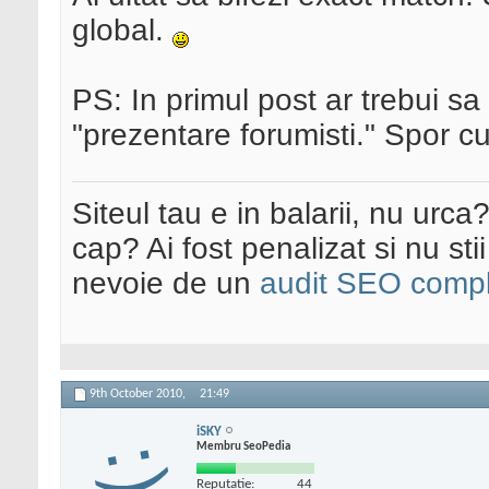
global.
PS: In primul post ar trebui sa 
"prezentare forumisti." Spor c
Siteul tau e in balarii, nu urca
cap? Ai fost penalizat si nu sti
nevoie de un
audit SEO compl
9th October 2010,
21:49
iSKY
Membru SeoPedia
Reputatie:
44