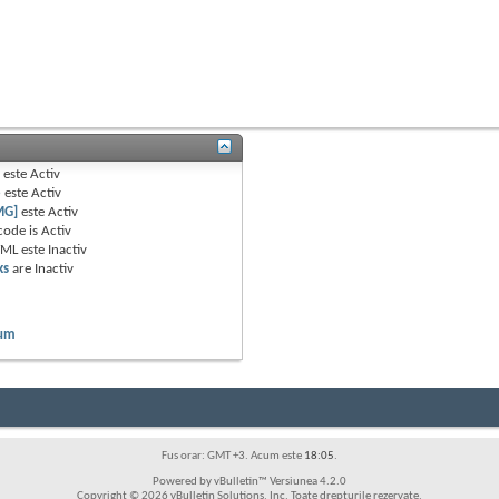
B
este
Activ
e
este
Activ
MG]
este
Activ
code is
Activ
TML este
Inactiv
ks
are
Inactiv
rum
Fus orar: GMT +3. Acum este
18:05
.
Powered by vBulletin™ Versiunea 4.2.0
Copyright © 2026 vBulletin Solutions, Inc. Toate drepturile rezervate.