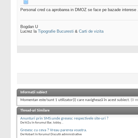
Personal cred ca aprobarea in DMOZ se face pe bazade interese ...
Bogdan U
Lucrez la
Tipografie Bucuresti
&
Carti de vizita
Informații subiect
Momentan este/sunt 1 utilizator(i) care navighează în acest subiect.
(0 m
Thread-uri Similare
Anunturi prin SMS:unde gresesc respectivele site-uri ?
De hl2u în forumul Bar, lobby...
Gresesc cu ceva ? Vreau parerea voastra.
De Hobart în forumul Discutii administrative