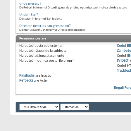
unde gresesc?
De Robert în forumul Discutii generale privind optimizarea si motoarele de cautare
Unde-i Ben?
De stefan în forumul Bar, lobby...
Director neserios sau gresesc eu?
De mariusbatrinu în forumul Directoare romanesti
Permisiuni postare
Nu puteţi
posta subiecte noi.
Codul B
Nu puteţi
răspunde la subiecte
Zâmbet
Nu puteţi
adăuga ataşamente
Codul
[I
Nu puteţi
modifica posturile proprii
[VIDEO]
Codul H
Trackbac
Pingbacks
are
Inactiv
Refbacks
are
Activ
Reguli Fo