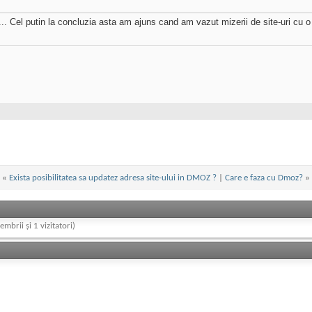
 Cel putin la concluzia asta am ajuns cand am vazut mizerii de site-uri cu o 
«
Exista posibilitatea sa updatez adresa site-ului in DMOZ ?
|
Care e faza cu Dmoz?
»
embrii și 1 vizitatori)