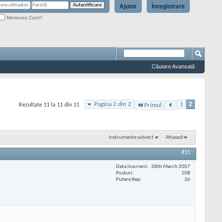
Ajutor
Înregistrare
Memorez Cont?
Căutare Avansată
Pagina 2 din 2
1
2
Rezultate 11 la 11 din 11
Primul
Instrumente subiect
Afișează
#11
Data înscrierii
28th March 2007
Posturi
108
Putere Rep
36