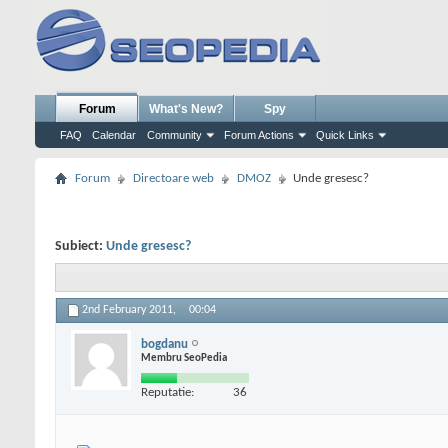
Forum
What's New?
Spy
FAQ
Calendar
Community
Forum Actions
Quick Links
Forum
Directoare web
DMOZ
Unde gresesc?
Subiect:
Unde gresesc?
2nd February 2011,
00:04
bogdanu
Membru SeoPedia
Reputatie:
36