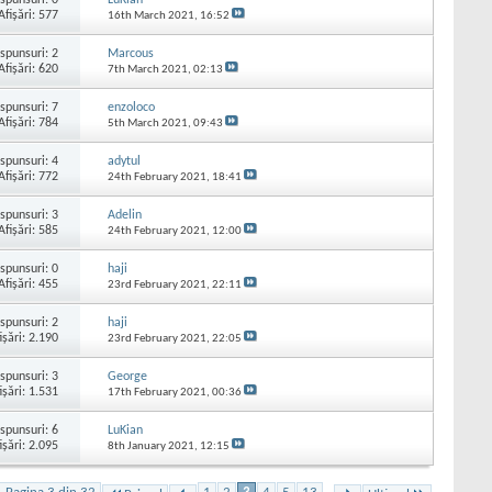
Afişări: 577
16th March 2021,
16:52
spunsuri:
2
Marcous
Afişări: 620
7th March 2021,
02:13
spunsuri:
7
enzoloco
Afişări: 784
5th March 2021,
09:43
spunsuri:
4
adytul
Afişări: 772
24th February 2021,
18:41
spunsuri:
3
Adelin
Afişări: 585
24th February 2021,
12:00
spunsuri:
0
haji
Afişări: 455
23rd February 2021,
22:11
spunsuri:
2
haji
işări: 2.190
23rd February 2021,
22:05
spunsuri:
3
George
işări: 1.531
17th February 2021,
00:36
spunsuri:
6
LuKian
işări: 2.095
8th January 2021,
12:15