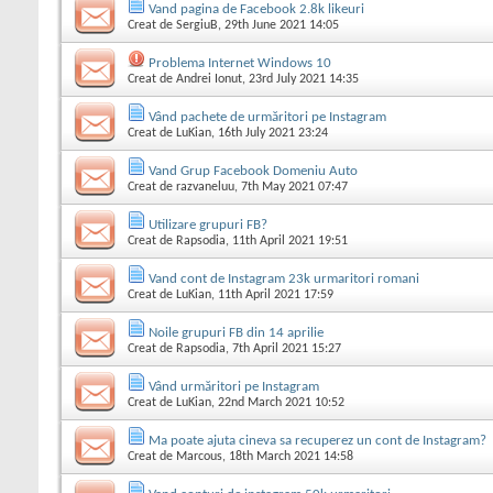
Vand pagina de Facebook 2.8k likeuri
Creat de
SergiuB
, 29th June 2021 14:05
Problema Internet Windows 10
Creat de
Andrei Ionut
, 23rd July 2021 14:35
Vând pachete de urmăritori pe Instagram
Creat de
LuKian
, 16th July 2021 23:24
Vand Grup Facebook Domeniu Auto
Creat de
razvaneluu
, 7th May 2021 07:47
Utilizare grupuri FB?
Creat de
Rapsodia
, 11th April 2021 19:51
Vand cont de Instagram 23k urmaritori romani
Creat de
LuKian
, 11th April 2021 17:59
Noile grupuri FB din 14 aprilie
Creat de
Rapsodia
, 7th April 2021 15:27
Vând urmăritori pe Instagram
Creat de
LuKian
, 22nd March 2021 10:52
Ma poate ajuta cineva sa recuperez un cont de Instagram?
Creat de
Marcous
, 18th March 2021 14:58