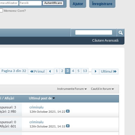
Ajutor
Înregistrare
Memorez Cont?
Căutare Avansată
Pagina 3 din 32
1
2
3
4
5
13
...
Primul
Ultimul
Instrumente Forum
Caută în forum
i
/
Afişări
Ultimul post de
spunsuri:
3
criminalu
işări: 2.980
12th October 2021,
14:22
spunsuri:
0
criminalu
Afişări: 601
12th October 2021,
14:15