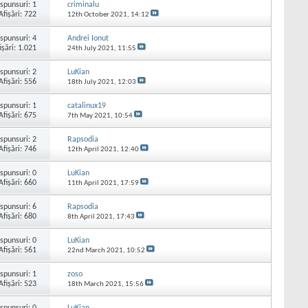
spunsuri:
1
criminalu
Afişări: 722
12th October 2021,
14:12
spunsuri:
4
Andrei Ionut
işări: 1.021
24th July 2021,
11:55
spunsuri:
2
LuKian
Afişări: 556
18th July 2021,
12:03
spunsuri:
1
catalinux19
Afişări: 675
7th May 2021,
10:54
spunsuri:
2
Rapsodia
Afişări: 746
12th April 2021,
12:40
spunsuri:
0
LuKian
Afişări: 660
11th April 2021,
17:59
spunsuri:
6
Rapsodia
Afişări: 680
8th April 2021,
17:43
spunsuri:
0
LuKian
Afişări: 561
22nd March 2021,
10:52
spunsuri:
1
zoso
Afişări: 523
18th March 2021,
15:56
spunsuri:
0
LuKian