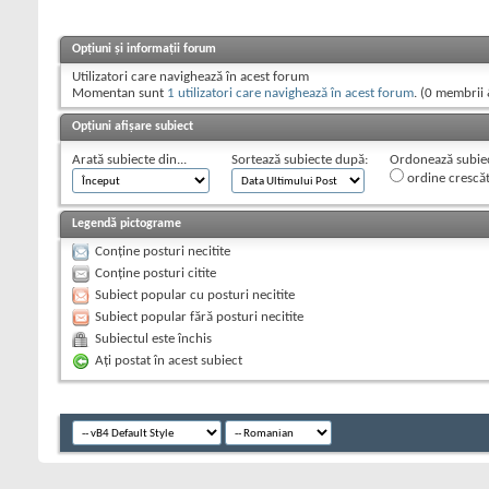
Opțiuni și informații forum
Utilizatori care navighează în acest forum
Momentan sunt
1 utilizatori care navighează în acest forum
. (0 membrii 
Opțiuni afișare subiect
Arată subiecte din...
Sortează subiecte după:
Ordonează subiect
ordine crescă
Legendă pictograme
Conține posturi necitite
Conține posturi citite
Subiect popular cu posturi necitite
Subiect popular fără posturi necitite
Subiectul este închis
Aţi postat în acest subiect