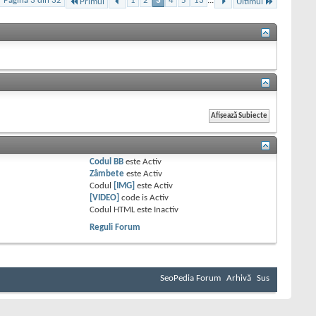
Pagina 3 din 32
1
2
3
4
5
13
...
Primul
Ultimul
Codul BB
este
Activ
Zâmbete
este
Activ
Codul
[IMG]
este
Activ
[VIDEO]
code is
Activ
Codul HTML este
Inactiv
Reguli Forum
SeoPedia Forum
Arhivă
Sus