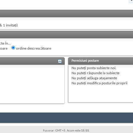
& 1 invitaţi)
e în...
toare
ordine descrescătoare
Permisiuni postare
Nu puteţi
posta subiecte noi.
Nu puteţi
răspunde la subiecte
Nu puteţi
adăuga ataşamente
Nu puteţi
modifica posturile proprii
Fus orar: GMT +3. Acum este
15:55
.