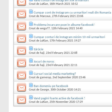
Vand conturi de instagram 50k urmaritori
Creat de
LuKian
, 16th March 2021 16:52
Cumpar cont de Instagram cu urmaritori reali din Romania
Creat de
Marcous
, 27th February 2021 23:06
Problema incarcare poze in albume facebook!
Creat de
wega77
, 12th February 2021 14:40
Cumpar conturi de instagram minim 10 mii urmaritori
Creat de
LuKian
, 17th February 2021 19:27
Sărăcie
Creat de
haji
, 23rd February 2021 22:08
Jocuri de noroc
Creat de
haji
, 23rd February 2021 22:11
Cursuri social media marketing?
Creat de
gamerap
, 2nd September 2020 23:46
Ban domeniu pe facebook
Creat de
George
, 30th October 2020 14:21
Vand pagini foarte active de facebook !
Creat de
LuKian
, 25th November 2020 17:29