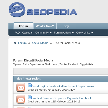
Forum
What's New?
Spy
FAQ
Calendar
Community
Forum Actions
Quick Links
Forum
Social Media
Discutii Social Media
Forum:
Discutii Social Media
Tips and Tricks, Experimente, Studii de caz, Twitter, Facebook, Digg si altele.
Titlu
/
Autor Subiect
Vand pagina facebook divertisment impact mare
Creat de
Mutex
, 7th January 2020 14:29
Implicit Cumpar Grupuri si Pagini de Facebook
Creat de
criminalu
, 12th October 2021 14:15