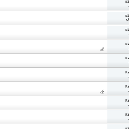
Ră
Ră
Af
Ră
Ră
Ră
Ră
Ră
Ră
Ră
Ră