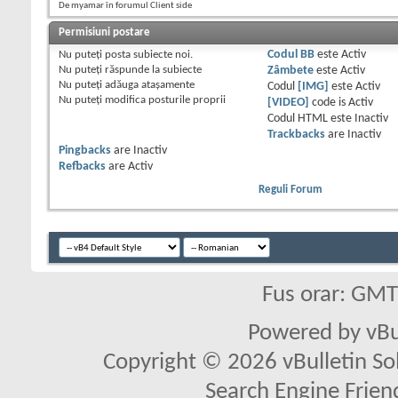
De myamar în forumul Client side
Permisiuni postare
Nu puteţi
posta subiecte noi.
Codul BB
este
Activ
Nu puteţi
răspunde la subiecte
Zâmbete
este
Activ
Nu puteţi
adăuga ataşamente
Codul
[IMG]
este
Activ
Nu puteţi
modifica posturile proprii
[VIDEO]
code is
Activ
Codul HTML este
Inactiv
Trackbacks
are
Inactiv
Pingbacks
are
Inactiv
Refbacks
are
Activ
Reguli Forum
Fus orar: GM
Powered by vBu
Copyright © 2026 vBulletin Solu
Search Engine Frien