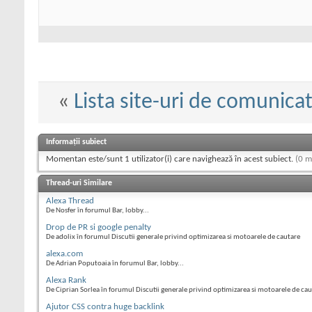
«
Lista site-uri de comunica
Informații subiect
Momentan este/sunt 1 utilizator(i) care navighează în acest subiect.
(0 m
Thread-uri Similare
Alexa Thread
De Nosfer în forumul Bar, lobby...
Drop de PR si google penalty
De adolix în forumul Discutii generale privind optimizarea si motoarele de cautare
alexa.com
De Adrian Poputoaia în forumul Bar, lobby...
Alexa Rank
De Ciprian Sorlea în forumul Discutii generale privind optimizarea si motoarele de ca
Ajutor CSS contra huge backlink