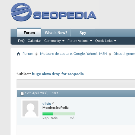
Forum
What's New?
Spy
FAQ
Calendar
Community
Forum Actions
Quick Links
Forum
Motoare de cautare. Google, Yahoo!, MSN
Discutii gene
Subiect:
huge alexa drop for seopedia
17th April 2008,
10:15
eliviu
Membru SeoPedia
Reputatie:
36