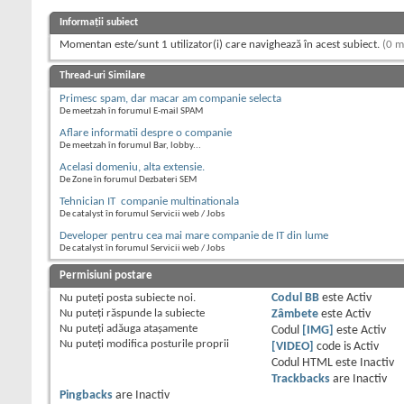
Informații subiect
Momentan este/sunt 1 utilizator(i) care navighează în acest subiect.
(0 m
Thread-uri Similare
Primesc spam, dar macar am companie selecta
De meetzah în forumul E-mail SPAM
Aflare informatii despre o companie
De meetzah în forumul Bar, lobby...
Acelasi domeniu, alta extensie.
De Zone în forumul Dezbateri SEM
Tehnician IT  companie multinationala
De catalyst în forumul Servicii web / Jobs
Developer pentru cea mai mare companie de IT din lume
De catalyst în forumul Servicii web / Jobs
Permisiuni postare
Nu puteţi
posta subiecte noi.
Codul BB
este
Activ
Nu puteţi
răspunde la subiecte
Zâmbete
este
Activ
Nu puteţi
adăuga ataşamente
Codul
[IMG]
este
Activ
Nu puteţi
modifica posturile proprii
[VIDEO]
code is
Activ
Codul HTML este
Inactiv
Trackbacks
are
Inactiv
Pingbacks
are
Inactiv