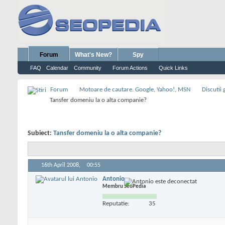
Forum
What's New?
Spy
FAQ
Calendar
Community
Forum Actions
Quick Links
Forum
Motoare de cautare. Google, Yahoo!, MSN
Discutii
Tansfer domeniu la o alta companie?
Subiect:
Tansfer domeniu la o alta companie?
16th April 2008,
00:55
Antonio
Membru SeoPedia
Reputatie:
35