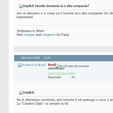
Tansfer domeniu la o alta companie?
Am un domeniu x si vreau sa il transfer la o alta companie! Imi a
importanta!
Striptease in Wien!
Man
stripper
and
stripperin
for Party.
16th April 2008,
11:49
Bruzli
Administrator
Reputatie:
44
Nu iti afecteaza vechimea, prin transfer il vei prelungi cu inca 1 an
La "Creation Date" va ramane la fel.