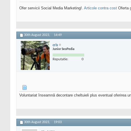
Ofer servicii Social Media Marketing!.
Articole contra cost
Oferta g
30th August 2023,
14:49
cris
Junior SeoPedia
Reputatie:
0
Voluntariat înseamnă decontare cheltuieli plus eventual oferirea u
30th August 2023,
19:03