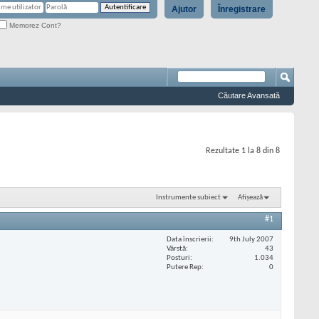
Ajutor
Înregistrare
Memorez Cont?
Căutare Avansată
Rezultate 1 la 8 din 8
Instrumente subiect
Afișează
#1
Data înscrierii
9th July 2007
Vârstă
43
Posturi
1.034
Putere Rep
0