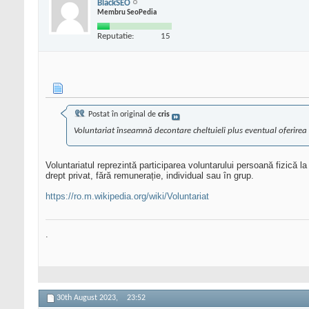
BlackSEO
Membru SeoPedia
Reputatie:
15
Postat în original de
cris
Voluntariat înseamnă decontare cheltuieli plus eventual oferirea 
Voluntariatul reprezintă participarea voluntarului persoană fizică la
drept privat, fără remunerație, individual sau în grup.
https://ro.m.wikipedia.org/wiki/Voluntariat
.
30th August 2023,
23:52