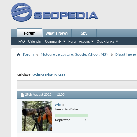
Forum
What's New?
Spy
FAQ
Calendar
Community
Forum Actions
Quick Links
Forum
Motoare de cautare. Google, Yahoo!, MSN
Discutii gene
Subiect:
Voluntariat in SEO
28th August 2023,
12:05
cris
Junior SeoPedia
Reputatie:
0