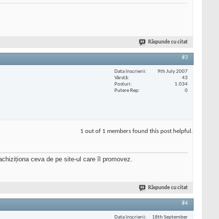
Răspunde cu citat
#3
Data înscrierii
9th July 2007
Vârstă
43
Posturi
1.034
Putere Rep
0
1 out of 1 members found this post helpful.
achiziționa ceva de pe site-ul care îl promovez.
Răspunde cu citat
#4
Data înscrierii
18th September