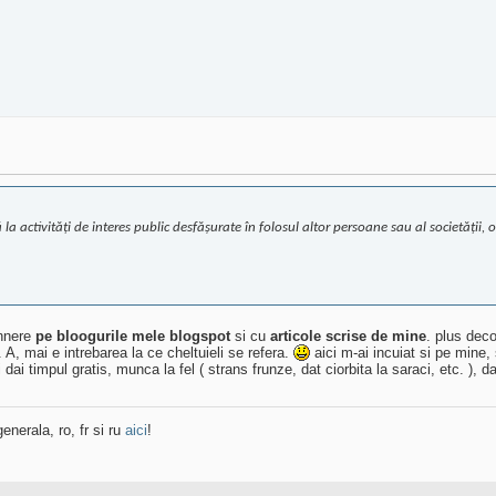
la activități de interes public desfășurate în folosul altor persoane sau al societății,
annere
pe bloogurile mele blogspot
si cu
articole scrise de mine
. plus deco
 A, mai e intrebarea la ce cheltuieli se refera.
aici m-ai incuiat si pe mine, 
 dai timpul gratis, munca la fel ( strans frunze, dat ciorbita la saraci, etc. ), d
enerala, ro, fr si ru
aici
!