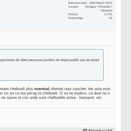
Data înscrierii
18th March 2013
Locaţie
Hungary + Chișinău +
Câmpina
Posturi
2.791
Putere Rep
33
 organizate de către persoane juridice de drept public sau de drept
ntare cheltuieli plus
eventual
oferirea unui voucher. dar asta este
si zic eu ca ma pricep la cheltuieli. O sa ne explice, ca doar nu o
a ne spune el cris unde sunt cheltuielile astea - transport, etc.
Răspunde cu citat