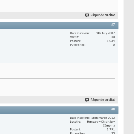
Răspunde cu citat
#7
Data înscrierii
9th July 2007
Vârstă
43
Posturi
1.034
Putere Rep
0
Răspunde cu citat
#8
Data înscrierii
18th March 2013
Locaţie
Hungary + Chișinău +
Câmpina
Posturi
2.791
Putere Rep
33