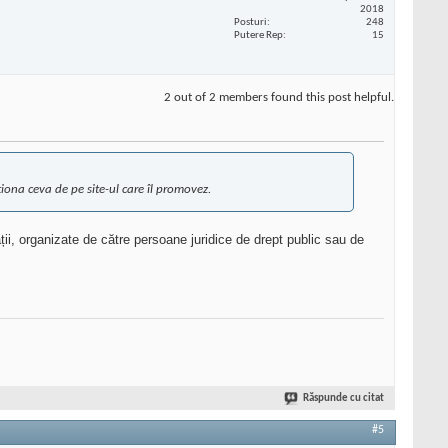
2018
Posturi
248
Putere Rep
15
2 out of 2 members found this post helpful.
iona ceva de pe site-ul care îl promovez.
ății, organizate de către persoane juridice de drept public sau de
Răspunde cu citat
#5