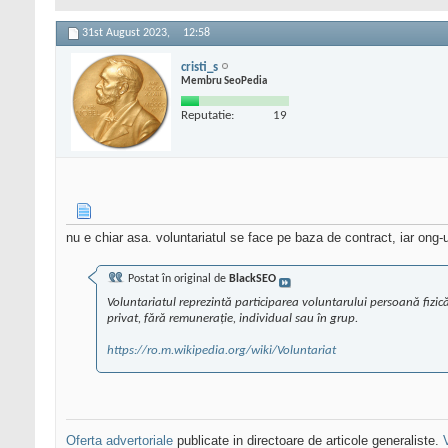
31st August 2023,
12:58
cristi_s
Membru SeoPedia
Reputatie:
19
nu e chiar asa. voluntariatul se face pe baza de contract, iar ong-
Postat în original de
BlackSEO
Voluntariatul reprezintă participarea voluntarului persoană fizică 
privat, fără remunerație, individual sau în grup.
https://ro.m.wikipedia.org/wiki/Voluntariat
Oferta advertoriale
publicate in directoare de articole generaliste.