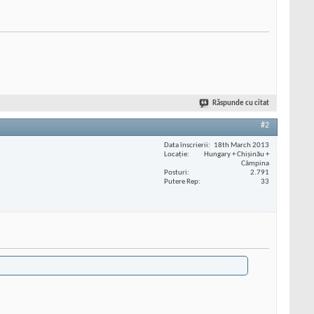
Răspunde cu citat
#2
Data înscrierii
18th March 2013
Locaţie
Hungary + Chișinău +
Câmpina
Posturi
2.791
Putere Rep
33