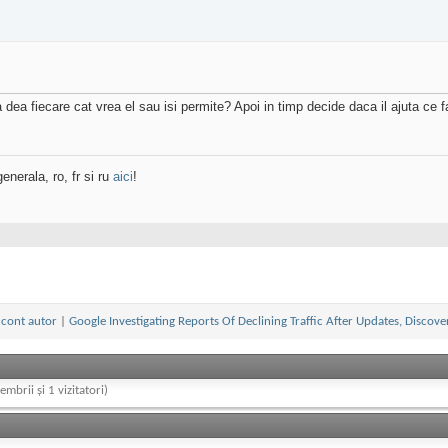
ea fiecare cat vrea el sau isi permite? Apoi in timp decide daca il ajuta ce fa
enerala, ro, fr si ru
aici
!
 cont autor
|
Google Investigating Reports Of Declining Traffic After Updates, Discove
embrii și 1 vizitatori)