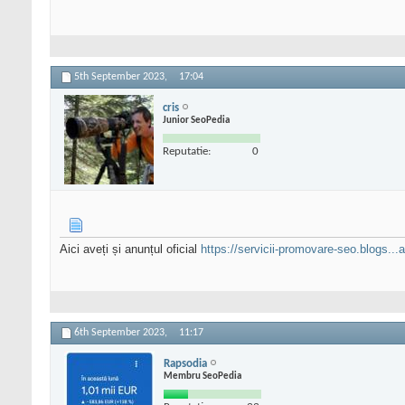
5th September 2023,
17:04
cris
Junior SeoPedia
Reputatie:
0
Aici aveți și anunțul oficial
https://servicii-promovare-seo.blogs...a
6th September 2023,
11:17
Rapsodia
Membru SeoPedia