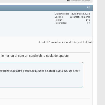
#6
Data înscrierii
23rd March 2016
Locaţie
Bucuresti, Romania
Posturi
140
Putere Rep
19
1 out of 1 members found this post helpful.
, le mai da si cate un sandwich, o sticla de apa etc.
 organizate de către persoane juridice de drept public sau de drept