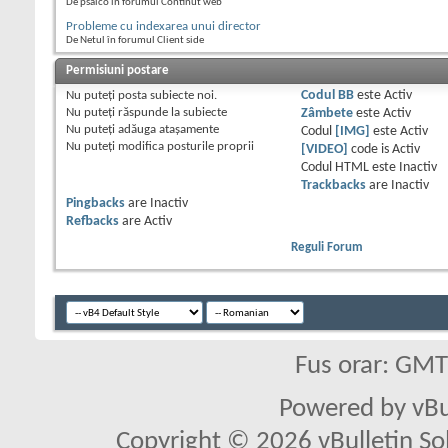
De psaico în forumul Continut web
Probleme cu indexarea unui director
De Netul în forumul Client side
Permisiuni postare
Nu puteţi
posta subiecte noi.
Codul BB
este
Activ
Nu puteţi
răspunde la subiecte
Zâmbete
este
Activ
Nu puteţi
adăuga ataşamente
Codul
[IMG]
este
Activ
Nu puteţi
modifica posturile proprii
[VIDEO]
code is
Activ
Codul HTML este
Inactiv
Trackbacks
are
Inactiv
Pingbacks
are
Inactiv
Refbacks
are
Activ
Reguli Forum
Fus orar: GM
Powered by vBu
Copyright © 2026 vBulletin Solu