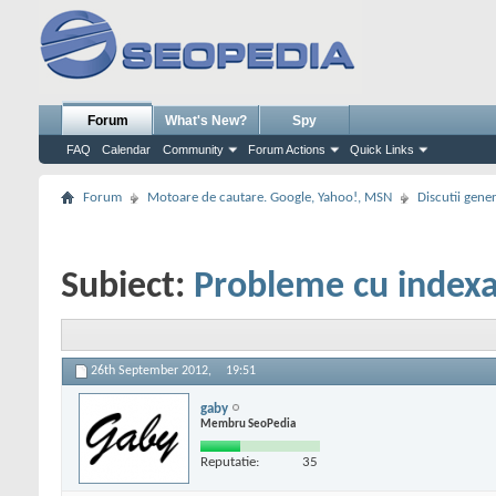
Forum
What's New?
Spy
FAQ
Calendar
Community
Forum Actions
Quick Links
Forum
Motoare de cautare. Google, Yahoo!, MSN
Discutii gene
Subiect:
Probleme cu indexar
26th September 2012,
19:51
gaby
Membru SeoPedia
Reputatie:
35