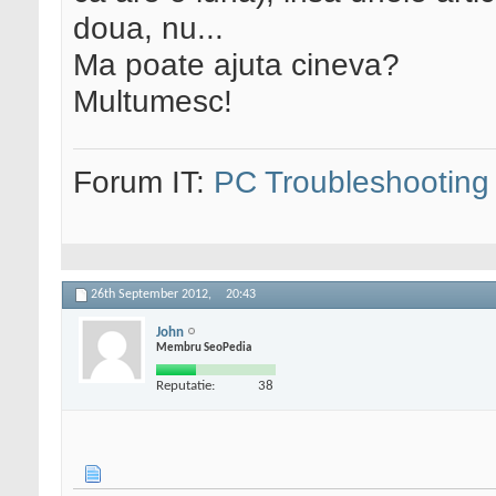
doua, nu...
Ma poate ajuta cineva?
Multumesc!
Forum IT:
PC Troubleshooting
26th September 2012,
20:43
John
Membru SeoPedia
Reputatie:
38