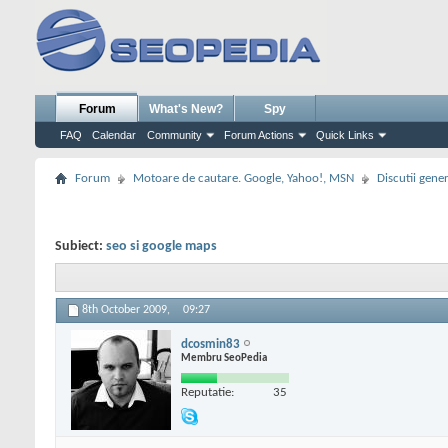
Forum
What's New?
Spy
FAQ
Calendar
Community
Forum Actions
Quick Links
Forum
Motoare de cautare. Google, Yahoo!, MSN
Discutii gene
Subiect:
seo si google maps
8th October 2009,
09:27
dcosmin83
Membru SeoPedia
Reputatie:
35