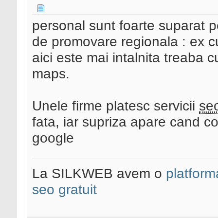
personal sunt foarte suparat 
de promovare regionala : ex cu
aici este mai intalnita treaba c
maps.
Unele firme platesc servicii
se
fata, iar supriza apare cand co
google
La SILKWEB avem o
platfor
seo gratuit