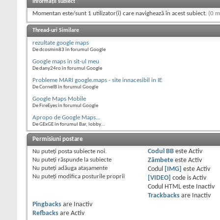
Informații subiect
Momentan este/sunt 1 utilizator(i) care navighează în acest subiect.
(0 m
Thread-uri Similare
rezultate google maps
De dcosmin83 în forumul Google
Google maps in sit-ul meu
De dany24ro în forumul Google
Probleme MARI google.maps - site innacesibil in IE
De CornelB în forumul Google
Google Maps Mobile
De FireEyes în forumul Google
Apropo de Google Maps...
De GExGE în forumul Bar, lobby...
Permisiuni postare
Nu puteţi
posta subiecte noi.
Codul BB
este
Activ
Nu puteţi
răspunde la subiecte
Zâmbete
este
Activ
Nu puteţi
adăuga ataşamente
Codul
[IMG]
este
Activ
Nu puteţi
modifica posturile proprii
[VIDEO]
code is
Activ
Codul HTML este
Inactiv
Trackbacks
are
Inactiv
Pingbacks
are
Inactiv
Refbacks
are
Activ