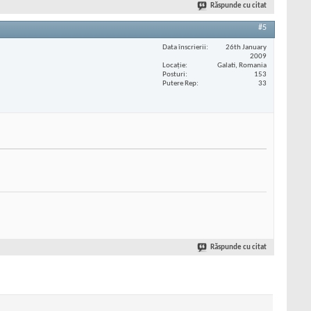
Răspunde cu citat
#5
Data înscrierii
26th January
2009
Locaţie
Galati, Romania
Posturi
153
Putere Rep
33
Răspunde cu citat