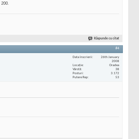
e 200.
Răspunde cu citat
#4
Data înscrierii
26th January
2008
Locaţie
Oradea
Vârstă
38
Posturi
3.172
Putere Rep
53