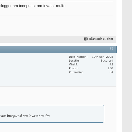
 blogger am inceput si am invatat multe
Răspunde cu citat
#3
Data înscrierii
10th April 2008
Locaţie
Bucuresti
Vârstă
42
Posturi
250
Putere Rep
34
r am inceput si am invatat multe