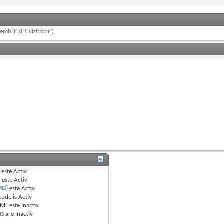
embrii și 1 vizitatori)
B
este
Activ
e
este
Activ
MG]
este
Activ
code is
Activ
TML este
Inactiv
ks
are
Inactiv