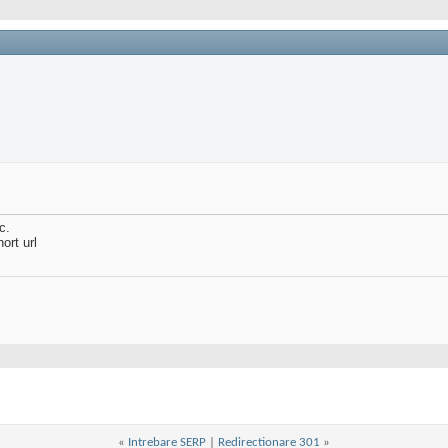
c.
ort url
«
Intrebare SERP
|
Redirectionare 301
»