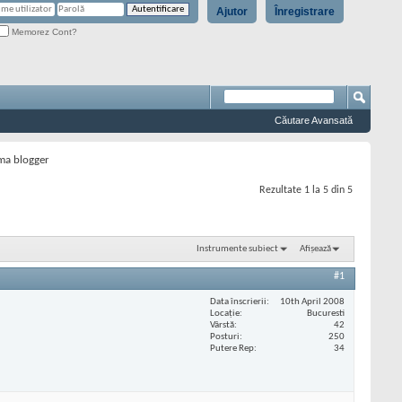
Ajutor
Înregistrare
Memorez Cont?
Căutare Avansată
rma blogger
Rezultate 1 la 5 din 5
Instrumente subiect
Afișează
#1
Data înscrierii
10th April 2008
Locaţie
Bucuresti
Vârstă
42
Posturi
250
Putere Rep
34