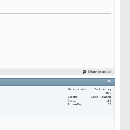
Răspunde cu citat
#2
Data înscrierii
26th January
2009
Locaţie
Galati, Romania
Posturi
153
Putere Rep
33