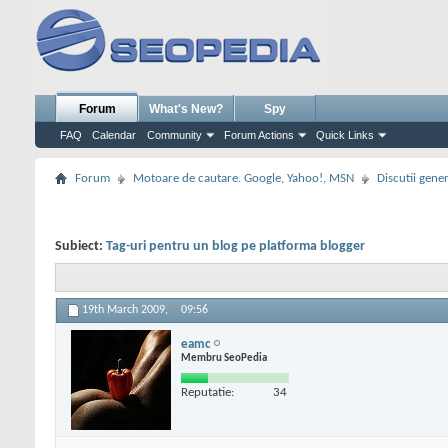
Forum
What's New?
Spy
FAQ
Calendar
Community
Forum Actions
Quick Links
Forum
Motoare de cautare. Google, Yahoo!, MSN
Discutii gene
Subiect:
Tag-uri pentru un blog pe platforma blogger
19th March 2009,
09:56
eamc
Membru SeoPedia
Reputatie:
34