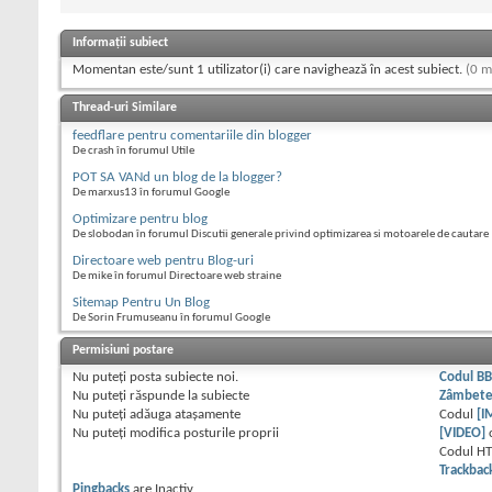
Informații subiect
Momentan este/sunt 1 utilizator(i) care navighează în acest subiect.
(0 m
Thread-uri Similare
feedflare pentru comentariile din blogger
De crash în forumul Utile
POT SA VANd un blog de la blogger?
De marxus13 în forumul Google
Optimizare pentru blog
De slobodan în forumul Discutii generale privind optimizarea si motoarele de cautare
Directoare web pentru Blog-uri
De mike în forumul Directoare web straine
Sitemap Pentru Un Blog
De Sorin Frumuseanu în forumul Google
Permisiuni postare
Nu puteţi
posta subiecte noi.
Codul B
Nu puteţi
răspunde la subiecte
Zâmbet
Nu puteţi
adăuga ataşamente
Codul
[I
Nu puteţi
modifica posturile proprii
[VIDEO]
Codul H
Trackbac
Pingbacks
are
Inactiv