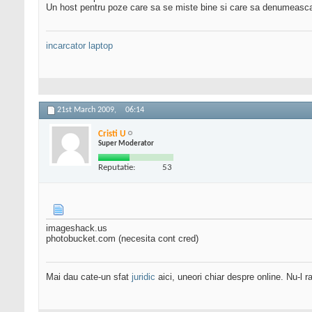
Un host pentru poze care sa se miste bine si care sa denumeasc
incarcator laptop
21st March 2009,
06:14
Cristi U
Super Moderator
Reputatie:
53
imageshack.us
photobucket.com (necesita cont cred)
Mai dau cate-un sfat
juridic
aici, uneori chiar despre online. Nu-l ra