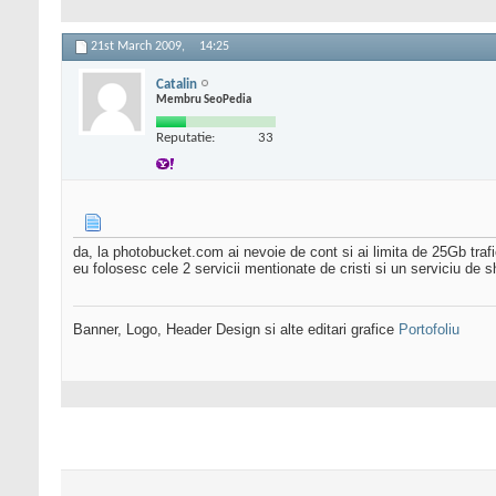
21st March 2009,
14:25
Catalin
Membru SeoPedia
Reputatie:
33
da, la photobucket.com ai nevoie de cont si ai limita de 25Gb trafi
eu folosesc cele 2 servicii mentionate de cristi si un serviciu de sh
Banner, Logo, Header Design si alte editari grafice
Portofoliu