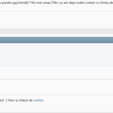
a pozele
seo
-frendly? Nu mai vreau Flikr ca am deja multe conturi cu limita d
ta! :) Vezi și sfaturi de
nutritie
.