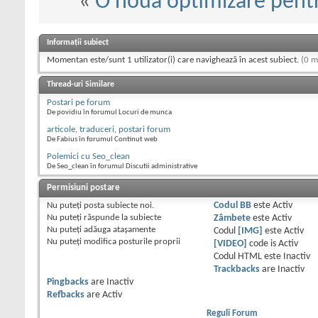
«
O noua optimizare pen
Informații subiect
Momentan este/sunt 1 utilizator(i) care navighează în acest subiect.
(0 m
Thread-uri Similare
Postari pe forum
De povidiu în forumul Locuri de munca
articole, traduceri, postari forum
De Fabius în forumul Continut web
Polemici cu Seo_clean
De Seo_clean în forumul Discutii administrative
Permisiuni postare
Nu puteţi
posta subiecte noi.
Codul BB
este
Activ
Nu puteţi
răspunde la subiecte
Zâmbete
este
Activ
Nu puteţi
adăuga ataşamente
Codul
[IMG]
este
Activ
Nu puteţi
modifica posturile proprii
[VIDEO]
code is
Activ
Codul HTML este
Inactiv
Trackbacks
are
Inactiv
Pingbacks
are
Inactiv
Refbacks
are
Activ
Reguli Forum