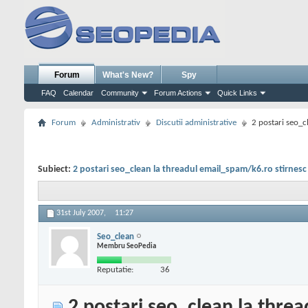
Forum
What's New?
Spy
FAQ
Calendar
Community
Forum Actions
Quick Links
Forum
Administrativ
Discutii administrative
2 postari seo_c
Subiect:
2 postari seo_clean la threadul email_spam/k6.ro stirnesc
31st July 2007,
11:27
Seo_clean
Membru SeoPedia
Reputatie:
36
2 postari seo_clean la thre