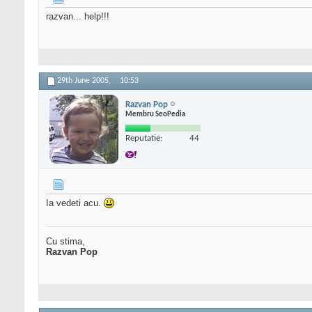
razvan... help!!!
29th June 2005,
10:53
Razvan Pop
Membru SeoPedia
Reputatie:
44
Ia vedeti acu.
Cu stima,
Razvan Pop