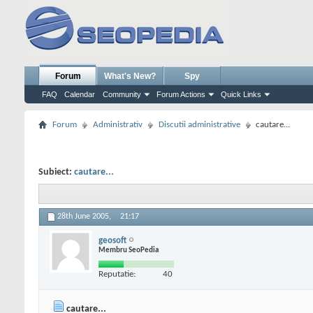
Forum
What's New?
Spy
FAQ
Calendar
Community
Forum Actions
Quick Links
Forum
Administrativ
Discutii administrative
cautare...
Subiect:
cautare...
28th June 2005,
21:17
geosoft
Membru SeoPedia
Reputatie:
40
cautare...