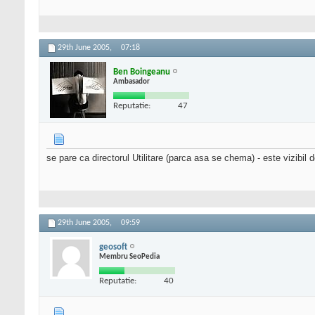
29th June 2005,
07:18
Ben Boingeanu
Ambasador
Reputatie:
47
se pare ca directorul Utilitare (parca asa se chema) - este vizibil d
29th June 2005,
09:59
geosoft
Membru SeoPedia
Reputatie:
40