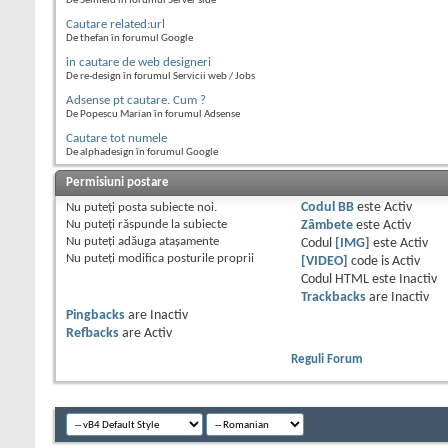
De Seinfeld în forumul Server side
Cautare related:url
De thefan în forumul Google
in cautare de web designeri
De re-design în forumul Servicii web / Jobs
Adsense pt cautare. Cum ?
De Popescu Marian în forumul Adsense
Cautare tot numele
De alphadesign în forumul Google
Permisiuni postare
Nu puteţi
posta subiecte noi.
Codul BB
este
Activ
Nu puteţi
răspunde la subiecte
Zâmbete
este
Activ
Nu puteţi
adăuga ataşamente
Codul
[IMG]
este
Activ
Nu puteţi
modifica posturile proprii
[VIDEO]
code is
Activ
Codul HTML este
Inactiv
Trackbacks
are
Inactiv
Pingbacks
are
Inactiv
Refbacks
are
Activ
Reguli Forum