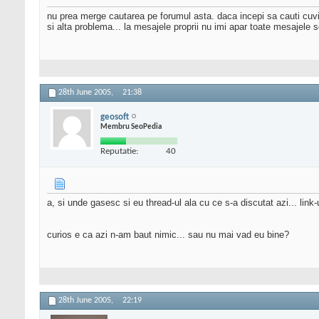
nu prea merge cautarea pe forumul asta. daca incepi sa cauti cuvi
si alta problema... la mesajele proprii nu imi apar toate mesajele 
28th June 2005,
21:38
geosoft
Membru SeoPedia
Reputatie:
40
a, si unde gasesc si eu thread-ul ala cu ce s-a discutat azi... link-u
curios e ca azi n-am baut nimic... sau nu mai vad eu bine?
28th June 2005,
22:19