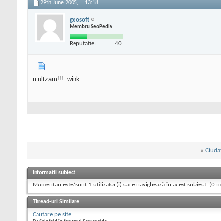
29th June 2005,
13:18
geosoft
Membru SeoPedia
Reputatie:
40
multzam!!! :wink:
«
Ciudat
Informații subiect
Momentan este/sunt 1 utilizator(i) care navighează în acest subiect.
(0 m
Thread-uri Similare
Cautare pe site