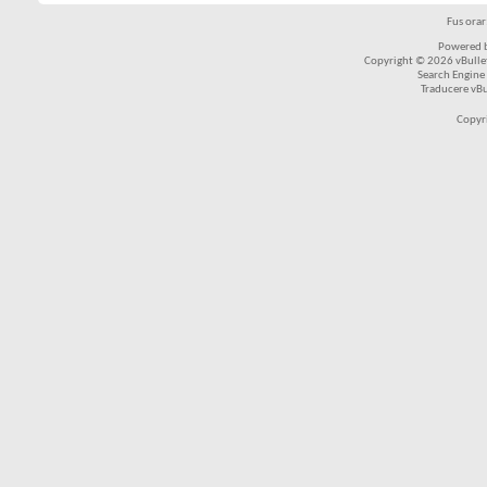
Fus ora
Powered b
Copyright © 2026 vBulleti
Search Engine
Traducere vB
Copyr