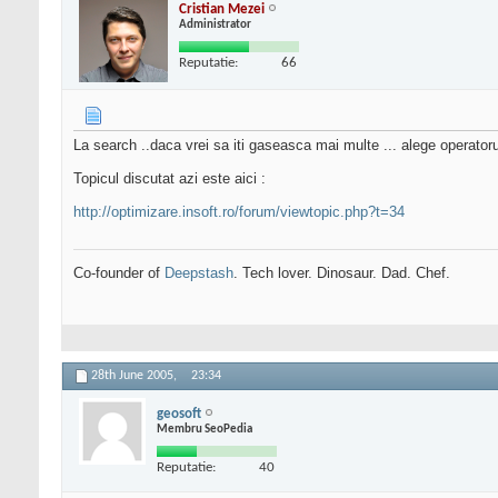
Cristian Mezei
Administrator
Reputatie:
66
La search ..daca vrei sa iti gaseasca mai multe ... alege operator
Topicul discutat azi este aici :
http://optimizare.insoft.ro/forum/viewtopic.php?t=34
Co-founder of
Deepstash
. Tech lover. Dinosaur. Dad. Chef.
28th June 2005,
23:34
geosoft
Membru SeoPedia
Reputatie:
40