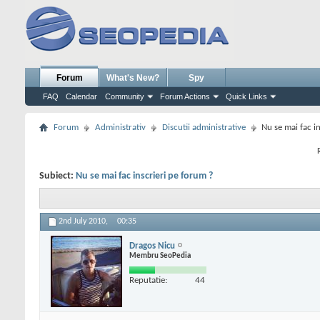
Forum
What's New?
Spy
FAQ
Calendar
Community
Forum Actions
Quick Links
Forum
Administrativ
Discutii administrative
Nu se mai fac i
Subiect:
Nu se mai fac inscrieri pe forum ?
2nd July 2010,
00:35
Dragos Nicu
Membru SeoPedia
Reputatie:
44