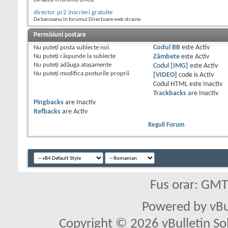
De fabby în forumul DMOZ
director pr2 inscrieri gratuite
De barosanu în forumul Directoare web straine
Permisiuni postare
Nu puteţi
posta subiecte noi.
Codul BB
este
Activ
Nu puteţi
răspunde la subiecte
Zâmbete
este
Activ
Nu puteţi
adăuga ataşamente
Codul
[IMG]
este
Activ
Nu puteţi
modifica posturile proprii
[VIDEO]
code is
Activ
Codul HTML este
Inactiv
Trackbacks
are
Inactiv
Pingbacks
are
Inactiv
Refbacks
are
Activ
Reguli Forum
Fus orar: GM
Powered by vBu
Copyright © 2026 vBulletin Solu