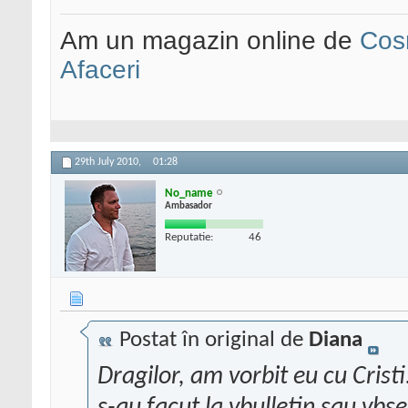
Am un magazin online de
Cos
Afaceri
29th July 2010,
01:28
No_name
Ambasador
Reputatie:
46
Postat în original de
Diana
Dragilor, am vorbit eu cu Crist