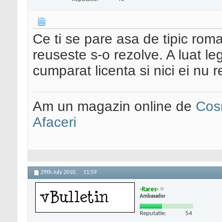
Ce ti se pare asa de tipic ro
reuseste s-o rezolve. A luat le
cumparat licenta si nici ei nu 
Am un magazin online de
Cos
Afaceri
29th July 2010,
11:59
-Rares-
Ambasador
Reputatie:
54