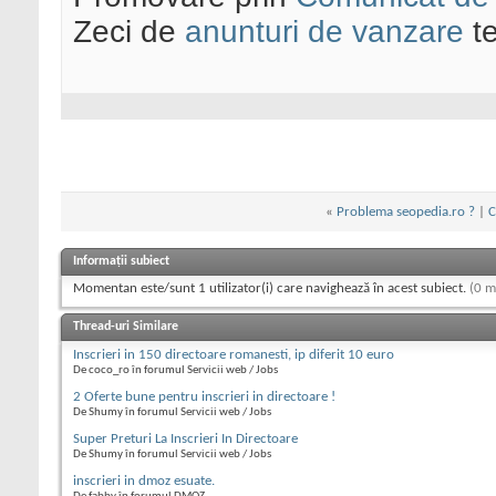
Zeci de
anunturi de vanzare
te
«
Problema seopedia.ro ?
|
C
Informații subiect
Momentan este/sunt 1 utilizator(i) care navighează în acest subiect.
(0 m
Thread-uri Similare
Inscrieri in 150 directoare romanesti, ip diferit 10 euro
De coco_ro în forumul Servicii web / Jobs
2 Oferte bune pentru inscrieri in directoare !
De Shumy în forumul Servicii web / Jobs
Super Preturi La Inscrieri In Directoare
De Shumy în forumul Servicii web / Jobs
inscrieri in dmoz esuate.