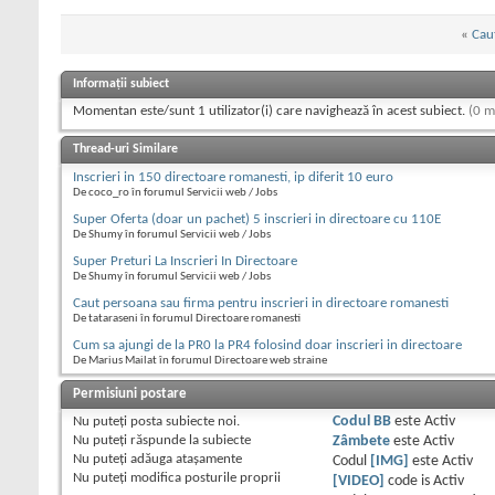
«
Caut
Informații subiect
Momentan este/sunt 1 utilizator(i) care navighează în acest subiect.
(0 m
Thread-uri Similare
Inscrieri in 150 directoare romanesti, ip diferit 10 euro
De coco_ro în forumul Servicii web / Jobs
Super Oferta (doar un pachet) 5 inscrieri in directoare cu 110E
De Shumy în forumul Servicii web / Jobs
Super Preturi La Inscrieri In Directoare
De Shumy în forumul Servicii web / Jobs
Caut persoana sau firma pentru inscrieri in directoare romanesti
De tataraseni în forumul Directoare romanesti
Cum sa ajungi de la PR0 la PR4 folosind doar inscrieri in directoare
De Marius Mailat în forumul Directoare web straine
Permisiuni postare
Nu puteţi
posta subiecte noi.
Codul BB
este
Activ
Nu puteţi
răspunde la subiecte
Zâmbete
este
Activ
Nu puteţi
adăuga ataşamente
Codul
[IMG]
este
Activ
Nu puteţi
modifica posturile proprii
[VIDEO]
code is
Activ