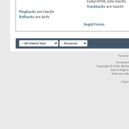
Codul HTML este
Inactiv
Trackbacks
are
Inactiv
Pingbacks
are
Inactiv
Refbacks
are
Activ
Reguli Forum
Fus ora
Powered b
Copyright © 2026 vBulleti
Search Engine
Traducere vB
Copyr