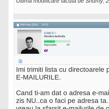
Ultima modificare făcută de Shumy; 
24th May 2010,
10:15
Cristi G
Membru SeoPedia
Reputatie:
49
Imi trimiti lista cu directoare
E-MAILURILE.
Cand ti-am dat o adresa e-mail
zis NU..ca o faci pe adresa ta.
vreau la sfarsit e-mailurile de