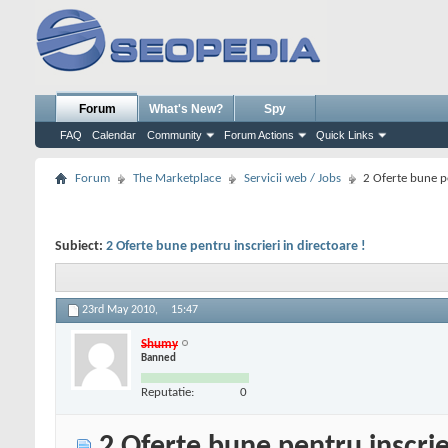
Forum
What's New?
Spy
FAQ
Calendar
Community
Forum Actions
Quick Links
Forum
The Marketplace
Servicii web / Jobs
2 Oferte bune pe
Subiect:
2 Oferte bune pentru inscrieri in directoare !
23rd May 2010,
15:47
Shumy
Banned
Reputatie:
0
2 Oferte bune pentru inscrier