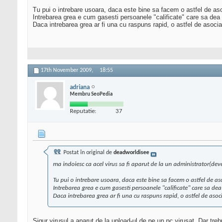
Tu pui o intrebare usoara, daca este bine sa facem o astfel de aso
Intrebarea grea e cum gasesti persoanele "calificate" care sa dea r
Daca intrebarea grea ar fi una cu raspuns rapid, o astfel de asociat
17th November 2009,
18:55
adriana
Membru SeoPedia
Reputatie:
37
Postat în original de
deadworldisee
ma indoiesc ca acel virus sa fi aparut de la un administrator(devel
Tu pui o intrebare usoara, daca este bine sa facem o astfel de aso
Intrebarea grea e cum gasesti persoanele "calificate" care sa dea 
Daca intrebarea grea ar fi una cu raspuns rapid, o astfel de asoci
Sigur virusul a aparut de la upload-ul de pe un pc virusat. Dar trebu