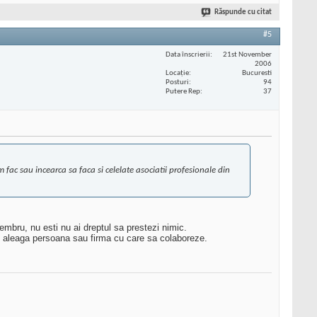
Răspunde cu citat
#5
Data înscrierii
21st November
2006
Locaţie
Bucuresti
Posturi
94
Putere Rep
37
fac sau incearca sa faca si celelate asociatii profesionale din
embru, nu esti nu ai dreptul sa prestezi nimic.
 isi aleaga persoana sau firma cu care sa colaboreze.