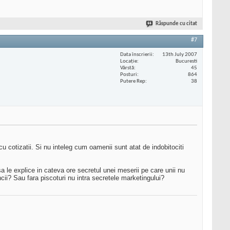
Răspunde cu citat
#7
Data înscrierii
13th July 2007
Locaţie
Bucuresti
Vârstă
45
Posturi
864
Putere Rep
38
 cotizatii. Si nu inteleg cum oamenii sunt atat de indobitociti
a le explice in cateva ore secretul unei meserii pe care unii nu
cii? Sau fara piscoturi nu intra secretele marketingului?