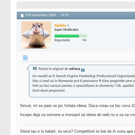
17th November 2009,
19:59
Nichita
Super Moderator
Reputatie:
94
Postat în original de
adriana
Un model ar fi Search Engine Marketing Professional Organizat
Stiu si cred ca in Romania pot fi persoane ft bine pregatite care s
Vrei sa faci cursuri pentru o specializare in domeniu? Ok, apelezi l
Sunt doar propuneri.
Sincer, mi se pare un pic fortata ideea. Daca vreau sa fac ceva 10
Incepe deja sa semene a monopol iar ideea de web nu e sa se creeze 
Siteul tau e in balarii, nu urca? Competitorii te bat de iti suna apa