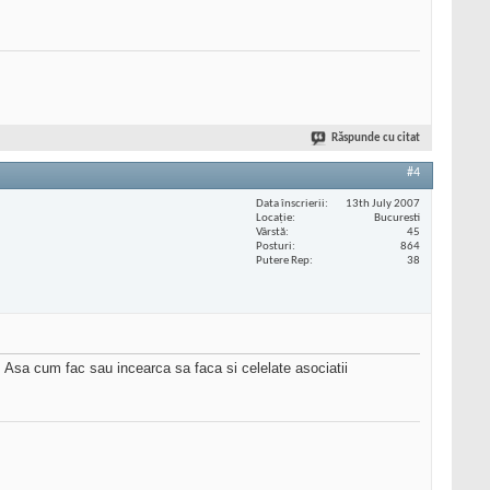
Răspunde cu citat
#4
Data înscrierii
13th July 2007
Locaţie
Bucuresti
Vârstă
45
Posturi
864
Putere Rep
38
 Asa cum fac sau incearca sa faca si celelate asociatii