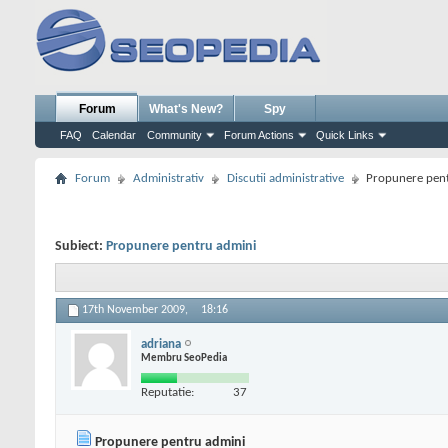
Forum
What's New?
Spy
FAQ
Calendar
Community
Forum Actions
Quick Links
Forum
Administrativ
Discutii administrative
Propunere pen
Subiect:
Propunere pentru admini
17th November 2009,
18:16
adriana
Membru SeoPedia
Reputatie:
37
Propunere pentru admini