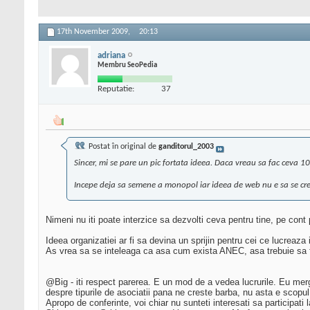
17th November 2009,
20:13
adriana
Membru SeoPedia
Reputatie:
37
Postat în original de
ganditorul_2003
Sincer, mi se pare un pic fortata ideea. Daca vreau sa fac ceva 10
Incepe deja sa semene a monopol iar ideea de web nu e sa se creeze
Nimeni nu iti poate interzice sa dezvolti ceva pentru tine, pe cont p
Ideea organizatiei ar fi sa devina un sprijin pentru cei ce lucreaz
As vrea sa se inteleaga ca asa cum exista ANEC, asa trebuie sa f
@Big - iti respect parerea. E un mod de a vedea lucrurile. Eu mer
despre tipurile de asociatii pana ne creste barba, nu asta e scopul
Apropo de conferinte, voi chiar nu sunteti interesati sa participati