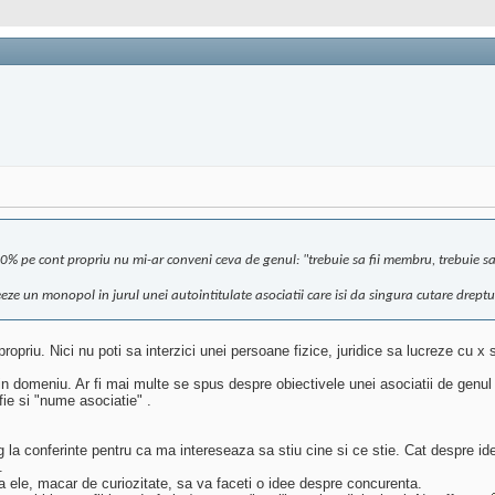
0% pe cont propriu nu mi-ar conveni ceva de genul: "trebuie sa fii membru, trebuie sa co
 un monopol in jurul unei autointitulate asociatii care isi da singura cutare drepturi,
ropriu. Nici nu poti sa interzici unei persoane fizice, juridice sa lucreze cu x 
a in domeniu. Ar fi mai multe se spus despre obiectivele unei asociatii de genul
ie si "nume asociatie" .
g la conferinte pentru ca ma intereseaza sa stiu cine si ce stie. Cat despre 
.
 la ele, macar de curiozitate, sa va faceti o idee despre concurenta.