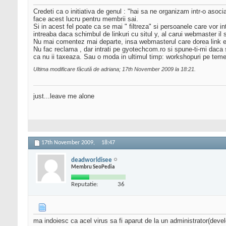
Credeti ca o initiativa de genul : "hai sa ne organizam intr-o asoci
face acest lucru pentru membrii sai.
Si in acest fel poate ca se mai " filtreza" si persoanele care vor i
intreaba daca schimbul de linkuri cu situl y, al carui webmaster il 
Nu mai comentez mai departe, insa webmasterul care dorea link
Nu fac reclama , dar intrati pe gyotechcom.ro si spune-ti-mi daca s
ca nu ii taxeaza. Sau o moda in ultimul timp: workshopuri pe teme 
Ultima modificare făcută de adriana; 17th November 2009 la
18:21
.
just...leave me alone
17th November 2009,
18:47
deadworldisee
Membru SeoPedia
Reputatie:
36
ma indoiesc ca acel virus sa fi aparut de la un administrator(develop