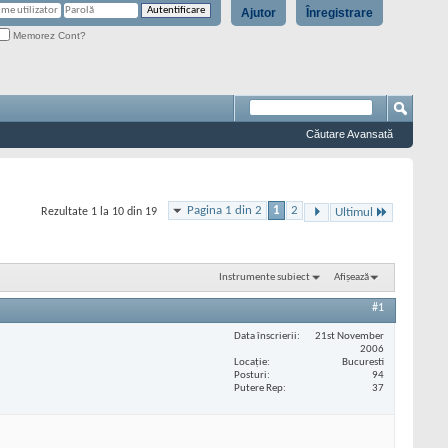
Ajutor
Înregistrare
Memorez Cont?
Căutare Avansată
Pagina 1 din 2
1
2
Rezultate 1 la 10 din 19
Ultimul
Instrumente subiect
Afișează
#1
Data înscrierii
21st November
2006
Locaţie
Bucuresti
Posturi
94
Putere Rep
37