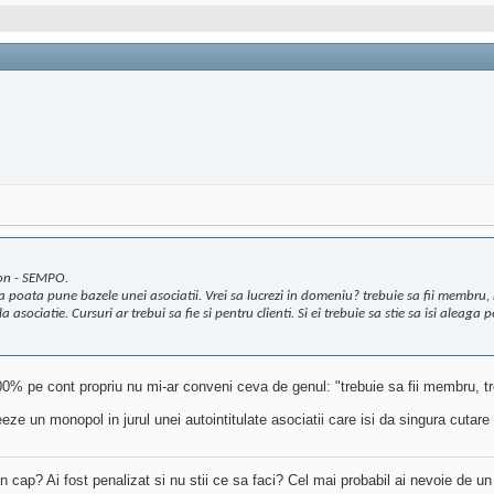
ion - SEMPO.
a poata pune bazele unei asociatii. Vrei sa lucrezi in domeniu? trebuie sa fii membru, n
a asociatie. Cursuri ar trebui sa fie si pentru clienti. Si ei trebuie sa stie sa isi aleag
0% pe cont propriu nu mi-ar conveni ceva de genul: "trebuie sa fii membru, treb
un monopol in jurul unei autointitulate asociatii care isi da singura cutare dr
 in cap? Ai fost penalizat si nu stii ce sa faci? Cel mai probabil ai nevoie de u