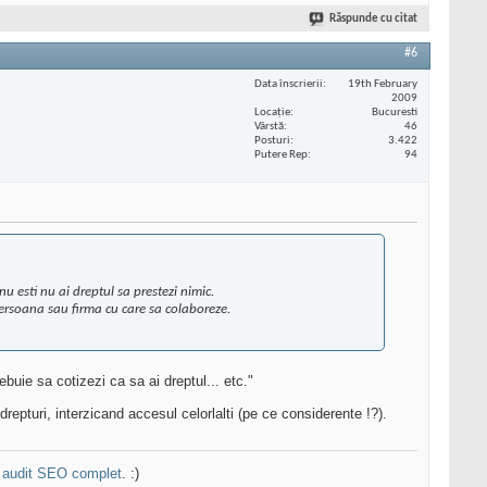
Răspunde cu citat
#6
Data înscrierii
19th February
2009
Locaţie
Bucuresti
Vârstă
46
Posturi
3.422
Putere Rep
94
u esti nu ai dreptul sa prestezi nimic.
a persoana sau firma cu care sa colaboreze.
uie sa cotizezi ca sa ai dreptul... etc."
epturi, interzicand accesul celorlalti (pe ce considerente !?).
n
audit SEO complet
. :)