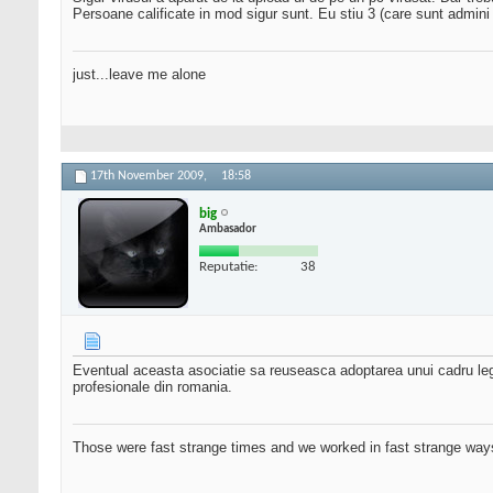
Persoane calificate in mod sigur sunt. Eu stiu 3 (care sunt admini 
just...leave me alone
17th November 2009,
18:58
big
Ambasador
Reputatie:
38
Eventual aceasta asociatie sa reuseasca adoptarea unui cadru legi
profesionale din romania.
Those were fast strange times and we worked in fast strange way