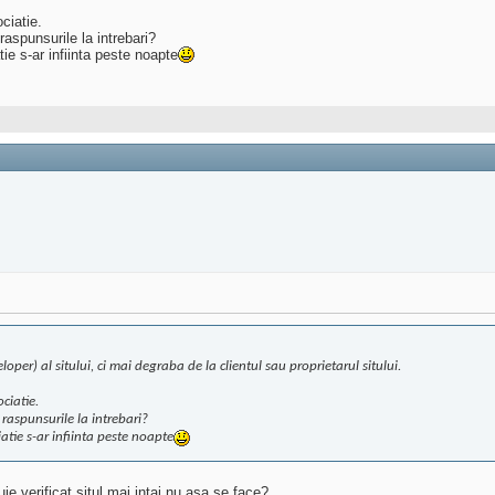
ciatie.
aspunsurile la intrebari?
ie s-ar infiinta peste noapte
oper) al sitului, ci mai degraba de la clientul sau proprietarul sitului.
ciatie.
raspunsurile la intrebari?
atie s-ar infiinta peste noapte
ie verificat situl mai intai,nu asa se face?