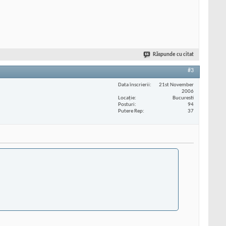
Răspunde cu citat
#3
Data înscrierii
21st November
2006
Locaţie
Bucuresti
Posturi
94
Putere Rep
37