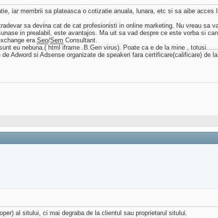
atie, iar membrii sa plateasca o cotizatie anuala, lunara, etc si sa aibe acces 
ntradevar sa devina cat de cat profesionisti in online marketing. Nu vreau sa v
sunase in prealabil, este avantajos. Ma uit sa vad despre ce este vorba si cand
 exchange era
Seo
/
Sem
Consultant.
unt eu nebuna.( html iframe .B.Gen virus). Poate ca e de la mine , totusi......
de Adword si Adsense organizate de speakeri fara certificare(calificare) de l
er) al sitului, ci mai degraba de la clientul sau proprietarul sitului.