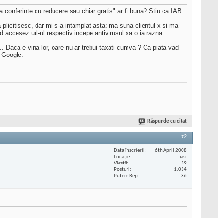
la conferinte cu reducere sau chiar gratis" ar fi buna? Stiu ca IAB
a plicitisesc, dar mi s-a intamplat asta: ma suna clientul x si ma
 accesez url-ul respectiv incepe antivirusul sa o ia razna........
.. Daca e vina lor, oare nu ar trebui taxati cumva ? Ca piata vad
a Google.
Răspunde cu citat
#2
Data înscrierii
6th April 2008
Locaţie
iasi
Vârstă
39
Posturi
1.034
Putere Rep
36