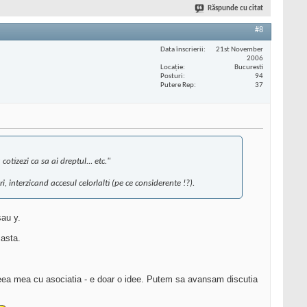
Răspunde cu citat
#8
Data înscrierii
21st November
2006
Locaţie
Bucuresti
Posturi
94
Putere Rep
37
tizezi ca sa ai dreptul... etc."
 interzicand accesul celorlalti (pe ce considerente !?).
sau y.
 asta.
ideea mea cu asociatia - e doar o idee. Putem sa avansam discutia