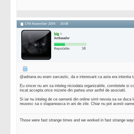
17th November 2009,
20:08
big
Ambasador
Reputatie:
38
@adriana eu eram sarcastic, da e interesant ca asta era intentia t
Eu sincer nu am sa inteleg niciodata organizatiile, comitetele si 
incat accepta orice mizerie din partea unor astfel de asociatii.
Si iar nu inteleg de ce oamenii din online simt nevoia sa se duca l
reusesc sa o stapaneasca in ani de zile. Chiar nu pot acesti oameni
Those were fast strange times and we worked in fast strange way