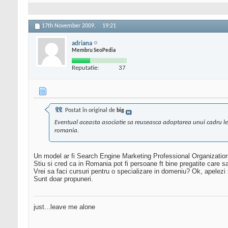
17th November 2009,
19:21
adriana
Membru SeoPedia
Reputatie:
37
Postat în original de
big
Eventual aceasta asociatie sa reuseasca adoptarea unui cadru legi
romania.
Un model ar fi Search Engine Marketing Professional Organizati
Stiu si cred ca in Romania pot fi persoane ft bine pregatite care s
Vrei sa faci cursuri pentru o specializare in domeniu? Ok, apelezi l
Sunt doar propuneri.
just...leave me alone