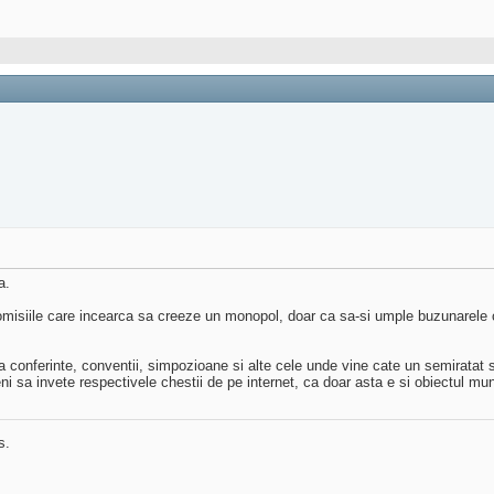
a.
comisiile care incearca sa creeze un monopol, doar ca sa-si umple buzunarele cu
a conferinte, conventii, simpozioane si alte cele unde vine cate un semiratat s
 sa invete respectivele chestii de pe internet, ca doar asta e si obiectul mun
s.