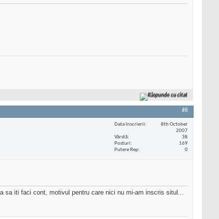
Răspunde cu citat
#8
Data înscrierii
8th October
2007
Vârstă
38
Posturi
169
Putere Rep
0
 sa iti faci cont, motivul pentru care nici nu mi-am inscris situl...