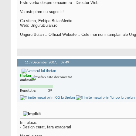
Este vorba despre emaxim.ro - Director Web
Va asteptam cu sugestii!
Cu stima, Echipa BulanMedia
Web: UnguruBulan.ro
Unguru`Bulan :: Official Website :: Cele mai noi intamplari ale Ungu
11th December 2007,
09:49
thefan
Ambasador
Reputatie:
39
Imi place:
- Design curat, fara exagerari