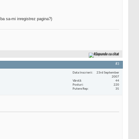
iba sa-mi inregistrez pagina?)
Răspunde cu citat
#3
Data înscrierii
23rd September
2007
Vârstă
44
Posturi
220
Putere Rep
35