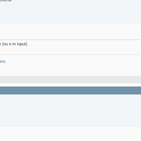
(nu e in input).
ara
.