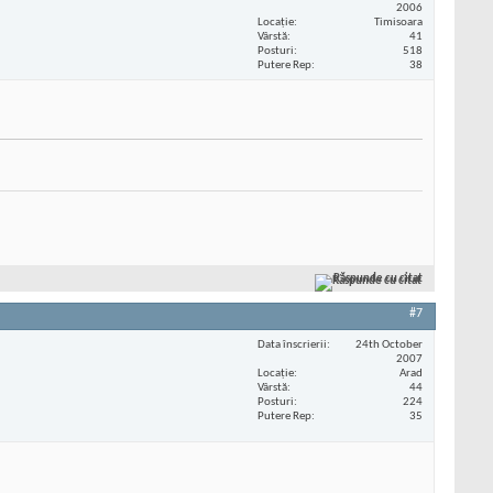
2006
Locaţie
Timisoara
Vârstă
41
Posturi
518
Putere Rep
38
Răspunde cu citat
#7
Data înscrierii
24th October
2007
Locaţie
Arad
Vârstă
44
Posturi
224
Putere Rep
35