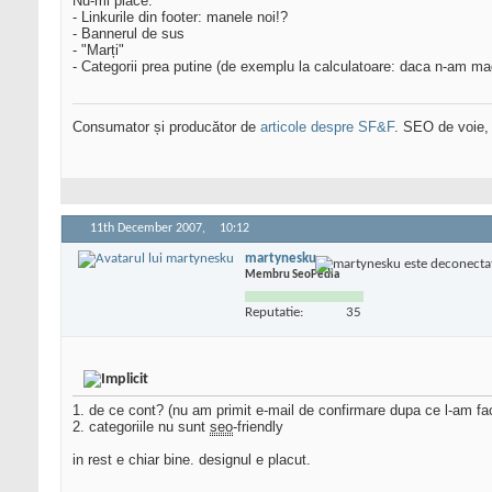
Nu-mi place:
- Linkurile din footer: manele noi!?
- Bannerul de sus
- "Marți"
- Categorii prea putine (de exemplu la calculatoare: daca n-am magaz
Consumator și producător de
articole despre SF&F
. SEO de voie,
11th December 2007,
10:12
martynesku
Membru SeoPedia
Reputatie:
35
1. de ce cont? (nu am primit e-mail de confirmare dupa ce l-am fa
2. categoriile nu sunt
seo
-friendly
in rest e chiar bine. designul e placut.