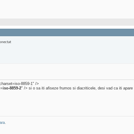
charset=iso-8859-1" />
t=
iso-8859-2
" /> si o sa iti afiseze frumos si diacriticele, desi vad ca iti apare
ara
.