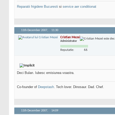
Reparatii frigidere Bucuresti
si
service aer conditionat
11th December 2007,
11:30
Cristian Mezei
Administrator
Reputatie:
66
Deci Bulan. Iubesc emisiunea voastra.
Co-founder of
Deepstash
. Tech lover. Dinosaur. Dad. Chef.
11th December 2007,
14:09