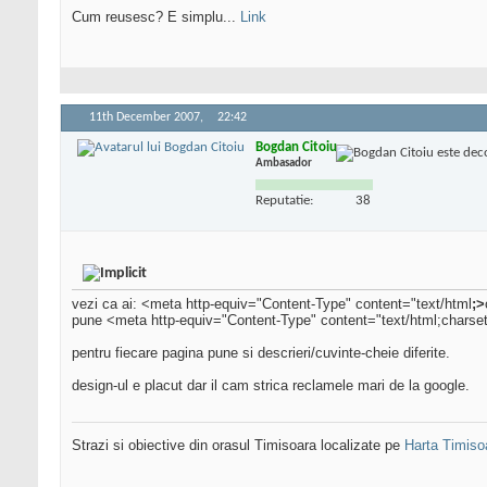
Cum reusesc? E simplu...
Link
11th December 2007,
22:42
Bogdan Citoiu
Ambasador
Reputatie:
38
vezi ca ai: <meta http-equiv="Content-Type" content="text/html
;>
pune <meta http-equiv="Content-Type" content="text/html;charse
pentru fiecare pagina pune si descrieri/cuvinte-cheie diferite.
design-ul e placut dar il cam strica reclamele mari de la google.
Strazi si obiective din orasul Timisoara localizate pe
Harta Timiso