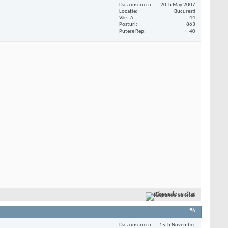
Data înscrierii
20th May 2007
Locaţie
Bucuresti
Vârstă
44
Posturi
863
Putere Rep
40
Răspunde cu citat
#6
Data înscrierii
15th November