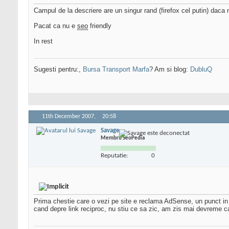
Campul de la descriere are un singur rand (firefox cel putin) daca n
Pacat ca nu e
seo
friendly
In rest
Sugesti pentru:,
Bursa Transport Marfa
? Am si blog:
DubluQ
11th December 2007,
20:58
Savage
Membru SeoPedia
Reputatie:
0
Prima chestie care o vezi pe site e reclama AdSense, un punct in
cand depre link reciproc, nu stiu ce sa zic, am zis mai devreme c