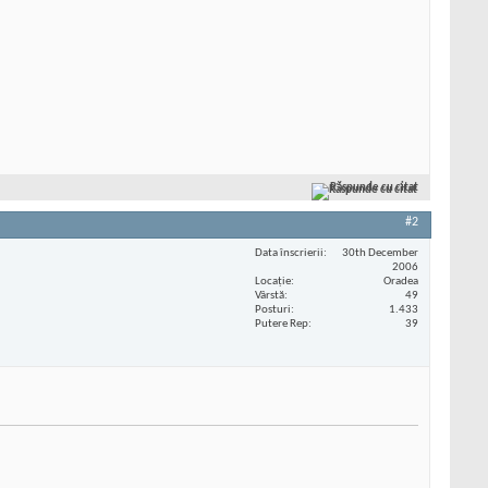
Răspunde cu citat
#2
Data înscrierii
30th December
2006
Locaţie
Oradea
Vârstă
49
Posturi
1.433
Putere Rep
39