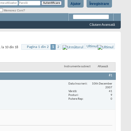
Ajutor
Înregistrare
Memorez Cont?
Căutare Avansată
Ultimul
Pagina 1 din 2
1
2
 la 10 din 18
Instrumente subiect
Afișează
#1
Data înscrierii
10th December
2007
Vârstă
41
Posturi
9
Putere Rep
0