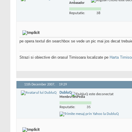
Ambasador
Reputatie:
38
pe opera textul din searchbox se vede un pic mai jos decat trebuie 
Strazi si obiective din orasul Timisoara localizate pe
Harta Timiso
11th December 2007,
19:29
DubluQ
Membru SeoPedia
Reputatie:
35