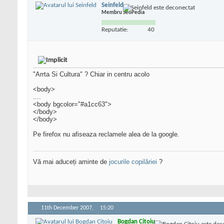
Seinfeld
Membru SeoPedia
Reputatie:
40
"Arrta Si Cultura" ? Chiar in centru acolo
<body>
....
<body bgcolor="#a1cc63">
</body>
</body>
Pe firefox nu afiseaza reclamele alea de la google.
Vă mai aduceți aminte de
jocurile copilăriei
?
11th December 2007,
15:20
Bogdan Citoiu