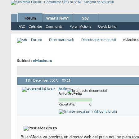
Forum
What's New?
Spy
FAQ
Calendar
Community
Forum Actions
Quick Links
Forum
Directoare web
Directoare romanesti
eMaxim.r
Subiect:
eMaxim.ro
11th December 2007,
00:11
brain
Junior SeoPedia
Reputatie:
0
eMaxim.ro
BulanMedia va prezinta un director web cel putin nou pe piata ro