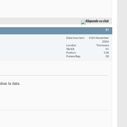
Răspunde cu citat
#9
Data înscrierii
15th November
2006
Locaţie
Timisoara
Vârstă
41
Posturi
518
Putere Rep
38
 doar la data.