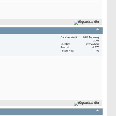
Răspunde cu citat
#4
Data înscrierii
20th February
2005
Locaţie
Everywhere
Posturi
6.975
Putere Rep
66
Răspunde cu citat
#5