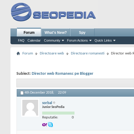
Forum
What's New?
Spy
FAQ
Calendar
Community
Forum Actions
Quick Links
Forum
Directoare web
Directoare romanesti
Director web 
Subiect:
Director web Romanesc pe Blogger
4th December 2018,
22:09
sorbal
Junior SeoPedia
Reputatie:
0