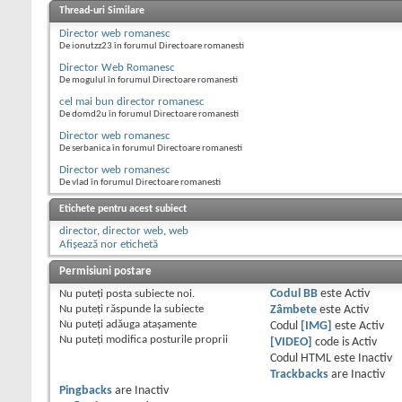
Thread-uri Similare
Director web romanesc
De ionutzz23 în forumul Directoare romanesti
Director Web Romanesc
De mogulul în forumul Directoare romanesti
cel mai bun director romanesc
De domd2u în forumul Directoare romanesti
Director web romanesc
De serbanica în forumul Directoare romanesti
Director web romanesc
De vlad în forumul Directoare romanesti
Etichete pentru acest subiect
director
,
director web
,
web
Afișează nor etichetă
Permisiuni postare
Nu puteţi
posta subiecte noi.
Codul BB
este
Activ
Nu puteţi
răspunde la subiecte
Zâmbete
este
Activ
Nu puteţi
adăuga ataşamente
Codul
[IMG]
este
Activ
Nu puteţi
modifica posturile proprii
[VIDEO]
code is
Activ
Codul HTML este
Inactiv
Trackbacks
are
Inactiv
Pingbacks
are
Inactiv