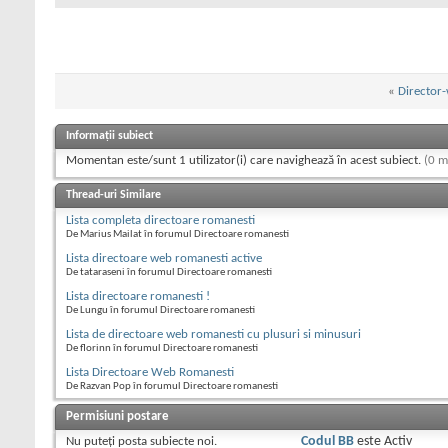
«
Director
Informații subiect
Momentan este/sunt 1 utilizator(i) care navighează în acest subiect.
(0 m
Thread-uri Similare
Lista completa directoare romanesti
De Marius Mailat în forumul Directoare romanesti
Lista directoare web romanesti active
De tataraseni în forumul Directoare romanesti
Lista directoare romanesti !
De Lungu în forumul Directoare romanesti
Lista de directoare web romanesti cu plusuri si minusuri
De florinn în forumul Directoare romanesti
Lista Directoare Web Romanesti
De Razvan Pop în forumul Directoare romanesti
Permisiuni postare
Nu puteţi
posta subiecte noi.
Codul BB
este
Activ