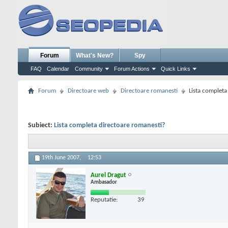
Forum
What's New?
Spy
FAQ
Calendar
Community
Forum Actions
Quick Links
Forum
Directoare web
Directoare romanesti
Lista completa
Subiect:
Lista completa directoare romanesti?
19th June 2007,
12:53
Aurel Dragut
Ambasador
Reputatie:
39