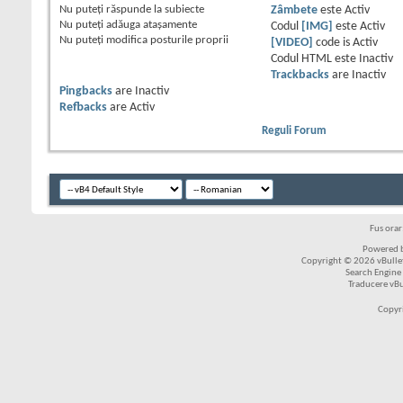
Nu puteţi
răspunde la subiecte
Zâmbete
este
Activ
Nu puteţi
adăuga ataşamente
Codul
[IMG]
este
Activ
Nu puteţi
modifica posturile proprii
[VIDEO]
code is
Activ
Codul HTML este
Inactiv
Trackbacks
are
Inactiv
Pingbacks
are
Inactiv
Refbacks
are
Activ
Reguli Forum
Fus ora
Powered b
Copyright © 2026 vBulleti
Search Engine
Traducere vB
Copyr