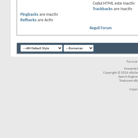
Codul HTML este
Inactiv
Trackbacks
are
Inactiv
Pingbacks
are
Inactiv
Refbacks
are
Activ
Reguli Forum
Fus ora
Powered b
Copyright © 2026 vBulleti
Search Engine
Traducere vB
Copyr