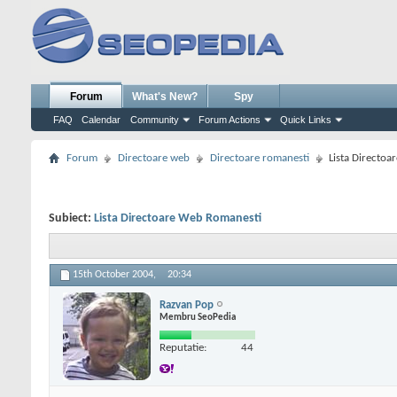
Forum
What's New?
Spy
FAQ
Calendar
Community
Forum Actions
Quick Links
Forum
Directoare web
Directoare romanesti
Lista Directo
Subiect:
Lista Directoare Web Romanesti
15th October 2004,
20:34
Razvan Pop
Membru SeoPedia
Reputatie:
44