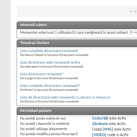
«
- 
Informații subiect
Momentan este/sunt 1 utilizator(i) care navighează în acest subiect.
(0 m
Thread-uri Similare
Lista completa directoare romanesti
De Marius Mailat în forumul Directoare romanesti
Lista directoare web romanesti active
De tataraseni în forumul Directoare romanesti
Lista directoare romanesti !
De Lungu în forumul Directoare romanesti
Lista completa directoare romanesti?
De ferasrl în forumul Directoare romanesti
Lista de directoare web romanesti cu plusuri si minusuri
De florinn în forumul Directoare romanesti
Permisiuni postare
Nu puteţi
posta subiecte noi.
Codul BB
este
Activ
Nu puteţi
răspunde la subiecte
Zâmbete
este
Activ
Nu puteţi
adăuga ataşamente
Codul
[IMG]
este
Activ
Nu puteţi
modifica posturile proprii
[VIDEO]
code is
Activ