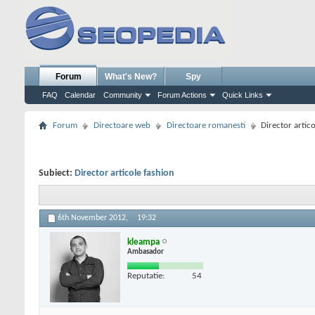
Forum
What's New?
Spy
FAQ
Calendar
Community
Forum Actions
Quick Links
Forum
Directoare web
Directoare romanesti
Director artic
Subiect:
Director articole fashion
6th November 2012,
19:32
kleampa
Ambasador
Reputatie:
54