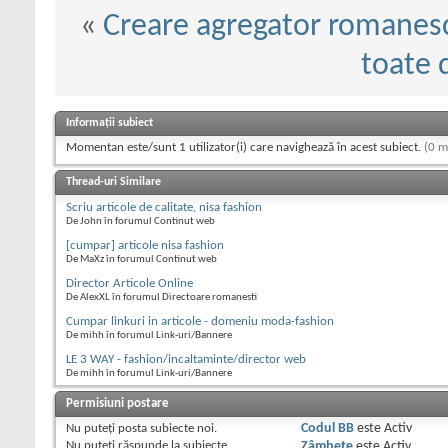
«
Creare agregator romanes
toate 
Informații subiect
Momentan este/sunt 1 utilizator(i) care navighează în acest subiect.
(0 m
Thread-uri Similare
Scriu articole de calitate, nisa fashion
De John în forumul Continut web
[cumpar] articole nisa fashion
De MaXz în forumul Continut web
Director Articole Online
De AlexXL în forumul Directoare romanesti
Cumpar linkuri in articole - domeniu moda-fashion
De mihh în forumul Link-uri/Bannere
LE 3 WAY - fashion/incaltaminte/director web
De mihh în forumul Link-uri/Bannere
Permisiuni postare
Nu puteţi
posta subiecte noi.
Codul BB
este
Activ
Nu puteţi
răspunde la subiecte
Zâmbete
este
Activ