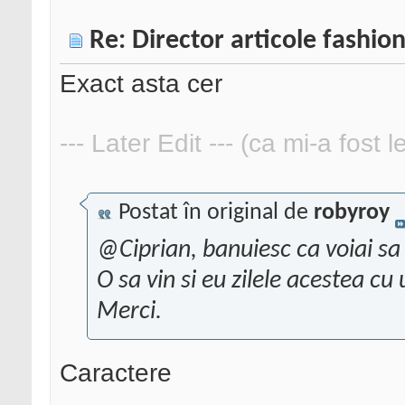
Re: Director articole fashio
Exact asta cer
--- Later Edit --- (ca mi-a fost 
Postat în original de
robyroy
@Ciprian, banuiesc ca voiai sa 
O sa vin si eu zilele acestea cu 
Merci.
Caractere