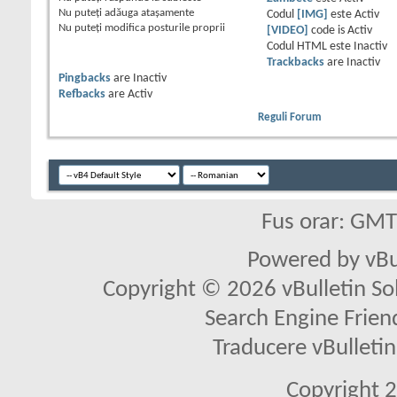
Nu puteţi
adăuga ataşamente
Codul
[IMG]
este
Activ
Nu puteţi
modifica posturile proprii
[VIDEO]
code is
Activ
Codul HTML este
Inactiv
Trackbacks
are
Inactiv
Pingbacks
are
Inactiv
Refbacks
are
Activ
Reguli Forum
Fus orar: GM
Powered by vBu
Copyright © 2026 vBulletin Solu
Search Engine Frien
Traducere vBullet
Copyright 