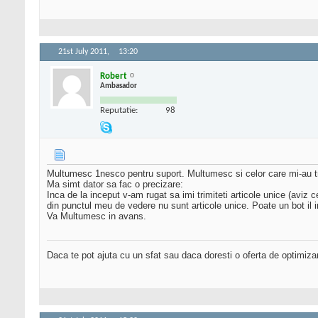
21st July 2011,
13:20
Robert
Ambasador
Reputatie:
98
Multumesc 1nesco pentru suport. Multumesc si celor care mi-au tri
Ma simt dator sa fac o precizare:
Inca de la inceput v-am rugat sa imi trimiteti articole unice (aviz c
din punctul meu de vedere nu sunt articole unice. Poate un bot il in
Va Multumesc in avans.
Daca te pot ajuta cu un sfat sau daca doresti o oferta de optimiza