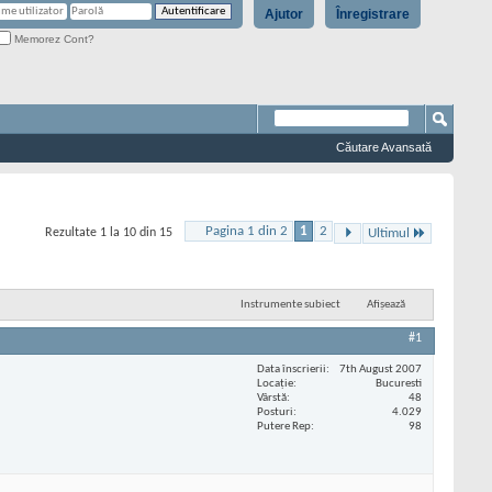
Ajutor
Înregistrare
Memorez Cont?
Căutare Avansată
Pagina 1 din 2
1
2
Rezultate 1 la 10 din 15
Ultimul
Instrumente subiect
Afișează
#1
Data înscrierii
7th August 2007
Locaţie
Bucuresti
Vârstă
48
Posturi
4.029
Putere Rep
98