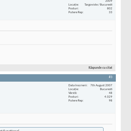
2009
Locaţie
Targoviste / Bucuresti
Posturi
802
Putere Rep
33
Răspunde cu citat
#3
Data înscrierii
7th August 2007
Locaţie
Bucuresti
Vârstă
48
Posturi
4.029
Putere Rep
98