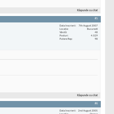
Răspunde cu citat
#5
Data înscrierii
7th August 2007
Locaţie
Bucuresti
Vârstă
48
Posturi
4.029
Putere Rep
98
Răspunde cu citat
#6
Data înscrierii
2nd August 2005