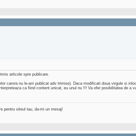
mis articole spre publicare.
elor carora nu le-am publicat adv trimise). Daca modificati doua virgule si inloc
terpreteaza ca fiind content unicat, eu unul nu !!! Va ofer posibilitatea de a va
re pentru siteul tau, da-mi un mesaj!