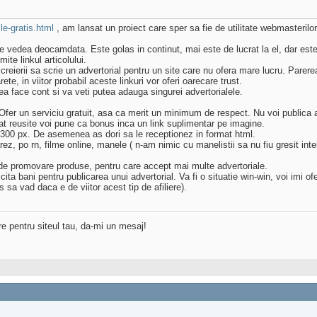
le-gratis.html
, am lansat un proiect care sper sa fie de utilitate webmasterilor
 vedea deocamdata. Este golas in continut, mai este de lucrat la el, dar este
mite linkul articolului.
 creierii sa scrie un advertorial pentru un site care nu ofera mare lucru. Parer
ete, in viitor probabil aceste linkuri vor oferi oarecare trust.
utea face cont si va veti putea adauga singurei advertorialele.
Ofer un serviciu gratuit, asa ca merit un minimum de respect. Nu voi publica ar
at reusite voi pune ca bonus inca un link suplimentar pe imagine.
00x 300 px. De asemenea as dori sa le receptionez in format html.
rez, po rn, filme online, manele ( n-am nimic cu manelistii sa nu fiu gresit in
le de promovare produse, pentru care accept mai multe advertoriale.
a bani pentru publicarea unui advertorial. Va fi o situatie win-win, voi imi ofer
 sa vad daca e de viitor acest tip de afiliere).
re pentru siteul tau, da-mi un mesaj!