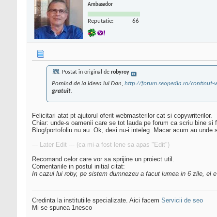
Ambasador
Reputatie:
66
Postat în original de
robyroy
Pornind de la ideea lui Dan,
http://forum.seopedia.ro/continut-we
gratuit
.
Felicitari atat pt ajutorul oferit webmasterilor cat si copywriterilor.
Chiar: unde-s oamenii care se tot lauda pe forum ca scriu bine si
Blog/portofoliu nu au. Ok, desi nu-i inteleg. Macar acum au unde sa
--- Later Edit --- (ca mi-a fost lene sa apas "Edit")
Recomand celor care vor sa sprijine un proiect util.
Comentariile in postul initial citat:
In cazul lui roby, pe sistem dumnezeu a facut lumea in 6 zile, el e
Credinta la institutiile specializate. Aici facem
Servicii de seo
Mi se spunea 1nesco