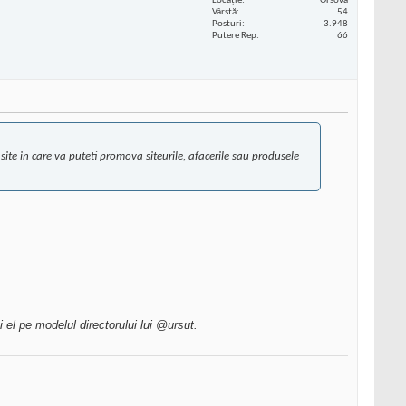
Locaţie
Orsova
Vârstă
54
Posturi
3.948
Putere Rep
66
 site in care va puteti promova siteurile, afacerile sau produsele
 el pe modelul directorului lui @ursut.