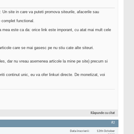
: Un site in care va puteti promova siteurile, afacerile sau
 complet functional.
ea mea este ca da: orice link este imporant, cu atat mai mult cele
ticole care se mai gasesc pe nu stiu cate alte siteuri.
teles, dar nu vreau asemenea articole la mine pe site) precum si
iti continut unic, eu va ofer linkuri directe. De monetizat, voi
Răspunde cu citat
#2
Data înscrierii
12th October