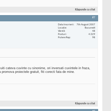
Răspunde cu citat
#7
Data înscrierii
7th August 2007
Locaţie
Bucuresti
Vârstă
48
Posturi
4.029
Putere Rep
98
uiti cateva cuvinte cu sinonime, ori inversati cuvintele in fraza,
 promova proiectele gratuit, fiti corecti fata de mine.
Răspunde cu citat