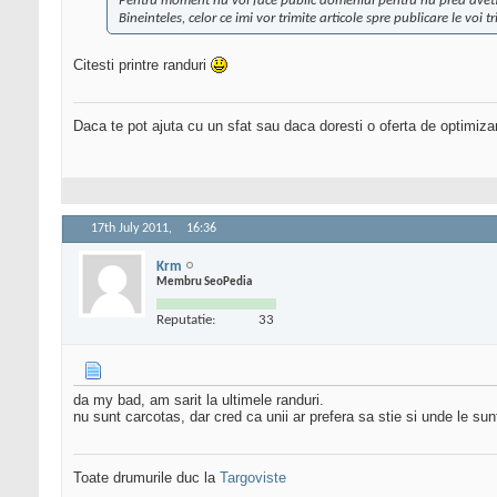
Pentru moment nu voi face public domeniul pentru nu prea aveti c
Bineinteles, celor ce imi vor trimite articole spre publicare le voi tr
Citesti printre randuri
Daca te pot ajuta cu un sfat sau daca doresti o oferta de optimiza
17th July 2011,
16:36
Krm
Membru SeoPedia
Reputatie:
33
da my bad, am sarit la ultimele randuri.
nu sunt carcotas, dar cred ca unii ar prefera sa stie si unde le sunt
Toate drumurile duc la
Targoviste