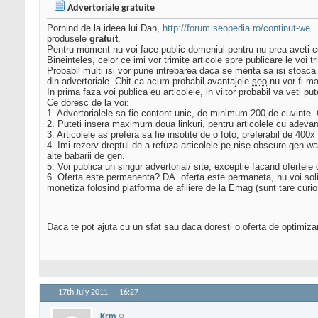
Advertoriale gratuite
Pornind de la ideea lui Dan,
http://forum.seopedia.ro/continut-we...
produsele
gratuit
.
Pentru moment nu voi face public domeniul pentru nu prea aveti ce
Bineinteles, celor ce imi vor trimite articole spre publicare le voi tri
Probabil multi isi vor pune intrebarea daca se merita sa isi stoaca
din advertoriale. Chit ca acum probabil avantajele
seo
nu vor fi mar
In prima faza voi publica eu articolele, in viitor probabil va veti p
Ce doresc de la voi:
1. Advertorialele sa fie content unic, de minimum 200 de cuvinte. 
2. Puteti insera maximum doua linkuri, pentru articolele cu adevar
3. Articolele as prefera sa fie insotite de o foto, preferabil de 4
4. Imi rezerv dreptul de a refuza articolele pe nise obscure gen wa
alte babarii de gen.
5. Voi publica un singur advertorial/ site, exceptie facand oferte
6. Oferta este permanenta? DA. oferta este permaneta, nu voi solicit
monetiza folosind platforma de afiliere de la Emag (sunt tare curios
Daca te pot ajuta cu un sfat sau daca doresti o oferta de optimiza
17th July 2011,
16:27
Krm