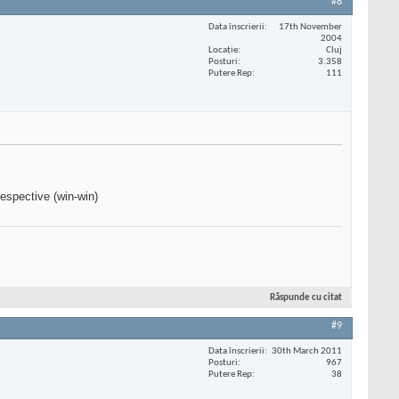
#8
Data înscrierii
17th November
2004
Locaţie
Cluj
Posturi
3.358
Putere Rep
111
 respective (win-win)
Răspunde cu citat
#9
Data înscrierii
30th March 2011
Posturi
967
Putere Rep
38