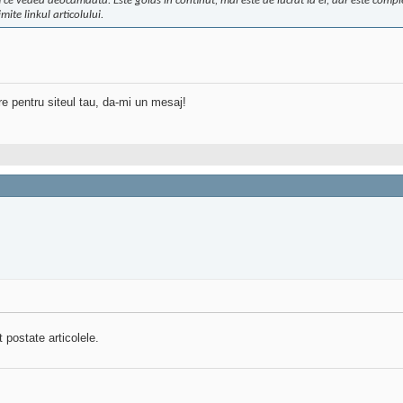
e vedea deocamdata. Este golas in continut, mai este de lucrat la el, dar este comple
imite linkul articolului.
re pentru siteul tau, da-mi un mesaj!
 postate articolele.