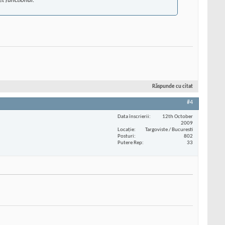
t functional.
Răspunde cu citat
#4
Data înscrierii
12th October
2009
Locaţie
Targoviste / Bucuresti
Posturi
802
Putere Rep
33