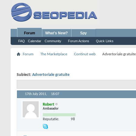
Forum
What's New?
Spy
FAQ
Calendar
Community
Forum Actions
Quick Links
Forum
The Marketplace
Continut web
Advertoriale gratuite
Subiect:
Advertoriale gratuite
17th July 2011,
16:07
Robert
Ambasador
Reputatie:
98