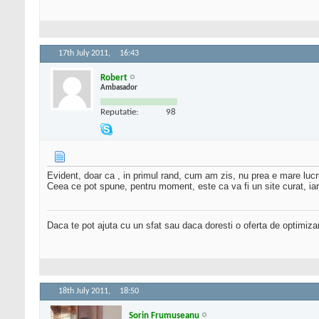
17th July 2011,
16:43
Robert
Ambasador
Reputatie:
98
Evident, doar ca , in primul rand, cum am zis, nu prea e mare lucru 
Ceea ce pot spune, pentru moment, este ca va fi un site curat, iar co
Daca te pot ajuta cu un sfat sau daca doresti o oferta de optimiza
18th July 2011,
18:50
Sorin Frumuseanu