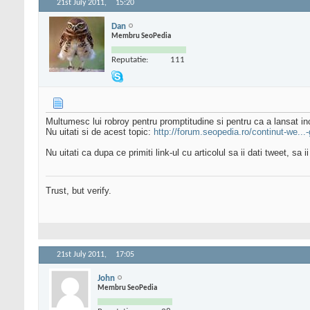
21st July 2011,
15:20
Dan
Membru SeoPedia
Reputatie:
111
Multumesc lui robroy pentru promptitudine si pentru ca a lansat in
Nu uitati si de acest topic:
http://forum.seopedia.ro/continut-we...-
Nu uitati ca dupa ce primiti link-ul cu articolul sa ii dati tweet, sa
Trust, but verify.
21st July 2011,
17:05
John
Membru SeoPedia