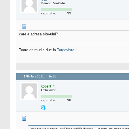
Membru SeoPedia
Reputatie:
33
care e adresa site-ului?
Toate drumurile duc la
Targoviste
17th July 2011,
16:28
Robert
Ambasador
Reputatie:
98