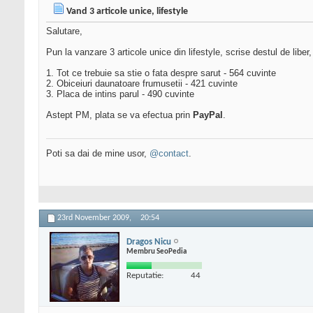
Vand 3 articole unice, lifestyle
Salutare,
Pun la vanzare 3 articole unice din lifestyle, scrise destul de liber, c
1. Tot ce trebuie sa stie o fata despre sarut - 564 cuvinte
2. Obiceiuri daunatoare frumusetii - 421 cuvinte
3. Placa de intins parul - 490 cuvinte
Astept PM, plata se va efectua prin
PayPal
.
Poti sa dai de mine usor,
@contact
.
23rd November 2009,
20:54
Dragos Nicu
Membru SeoPedia
Reputatie:
44