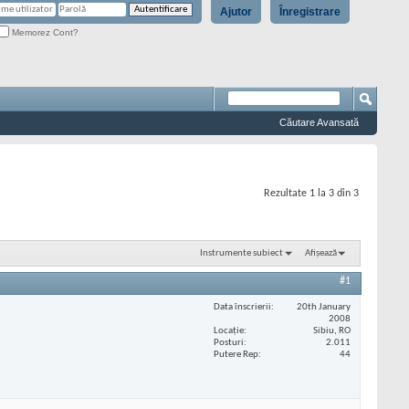
Ajutor
Înregistrare
Memorez Cont?
Căutare Avansată
Rezultate 1 la 3 din 3
Instrumente subiect
Afișează
#1
Data înscrierii
20th January
2008
Locaţie
Sibiu, RO
Posturi
2.011
Putere Rep
44