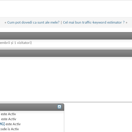
«
Cum pot dovedi ca sunt ale mele?
|
Cel mai bun traffic-keyword estimator ?
»
embrii și 1 vizitatori)
B
este
Activ
e
este
Activ
MG]
este
Activ
code is
Activ