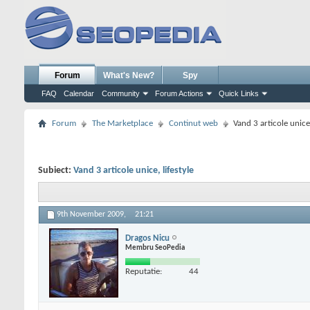
Forum
What's New?
Spy
FAQ
Calendar
Community
Forum Actions
Quick Links
Forum
The Marketplace
Continut web
Vand 3 articole unice,
Subiect:
Vand 3 articole unice, lifestyle
9th November 2009,
21:21
Dragos Nicu
Membru SeoPedia
Reputatie:
44