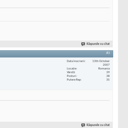
Răspunde cu citat
#3
Data înscrierii
13th October
2007
Locaţie
Romania
Vârstă
39
Posturi
38
Putere Rep
35
Răspunde cu citat