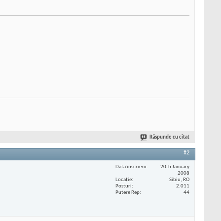
Răspunde cu citat
#2
Data înscrierii
20th January
2008
Locaţie
Sibiu, RO
Posturi
2.011
Putere Rep
44