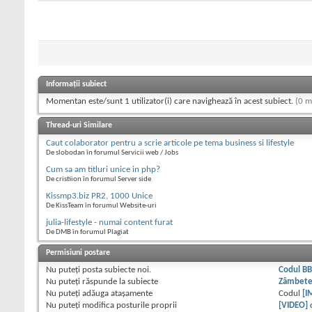
Informații subiect
Momentan este/sunt 1 utilizator(i) care navighează în acest subiect.
(0 m
Thread-uri Similare
Caut colaborator pentru a scrie articole pe tema business si lifestyle
De slobodan în forumul Servicii web / Jobs
Cum sa am titluri unice in php?
De cristiion în forumul Server side
Kissmp3.biz PR2, 1000 Unice
De KissTeam în forumul Website-uri
julia-lifestyle - numai content furat
De DMB în forumul Plagiat
Permisiuni postare
Nu puteţi
posta subiecte noi.
Codul B
Nu puteţi
răspunde la subiecte
Zâmbet
Nu puteţi
adăuga ataşamente
Codul
[I
Nu puteţi
modifica posturile proprii
[VIDEO]