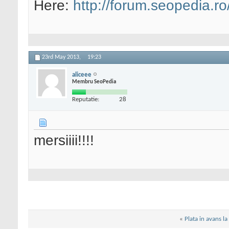
Here:
http://forum.seopedia.r
23rd May 2013,
19:23
aliceee
Membru SeoPedia
Reputatie:
28
mersiiii!!!!
«
Plata in avans la