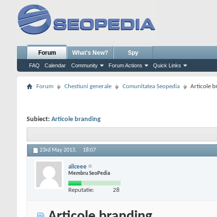
Forum
What's New?
Spy
FAQ
Calendar
Community
Forum Actions
Quick Links
Forum
Chestiuni generale
Comunitatea Seopedia
Articole b
Subiect:
Articole branding
23rd May 2013,
18:07
aliceee
Membru SeoPedia
Reputatie:
28
Articole branding