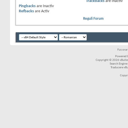
Trackbacks
are
Inactiv
Pingbacks
are
Inactiv
Refbacks
are
Activ
Reguli Forum
Fus ora
Powered b
Copyright © 2026 vBulleti
Search Engine
Traducere vB
Copyr