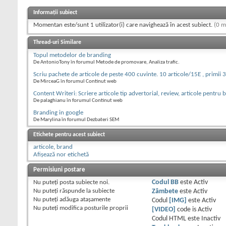
Informații subiect
Momentan este/sunt 1 utilizator(i) care navighează în acest subiect.
(0 m
Thread-uri Similare
Topul metodelor de branding
De AntonioTony în forumul Metode de promovare, Analiza trafic.
Scriu pachete de articole de peste 400 cuvinte. 10 articole/15E , primii 
De MirceaG în forumul Continut web
Content Writeri: Scriere articole tip advertorial, review, articole pentru b
De palaghianu în forumul Continut web
Branding in google
De Marylina în forumul Dezbateri SEM
Etichete pentru acest subiect
articole
,
brand
Afișează nor etichetă
Permisiuni postare
Nu puteţi
posta subiecte noi.
Codul BB
este
Activ
Nu puteţi
răspunde la subiecte
Zâmbete
este
Activ
Nu puteţi
adăuga ataşamente
Codul
[IMG]
este
Activ
Nu puteţi
modifica posturile proprii
[VIDEO]
code is
Activ
Codul HTML este
Inactiv