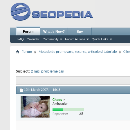
Forum
What's New?
Spy
FAQ
Calendar
Community
Forum Actions
Quick Links
Forum
Metode de promovare, resurse, articole si tutoriale
Clie
Subiect:
2 mici probleme css
12th March 2007,
16:15
Chaos
Ambasador
Reputatie:
38