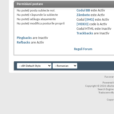
Permisiuni postare
Nu puteţi
posta subiecte noi.
Codul BB
este
Activ
Nu puteţi
răspunde la subiecte
Zâmbete
este
Activ
Nu puteţi
adăuga ataşamente
Codul
[IMG]
este
Activ
Nu puteţi
modifica posturile proprii
[VIDEO]
code is
Activ
Codul HTML este
Inactiv
Trackbacks
are
Inactiv
Pingbacks
are
Inactiv
Refbacks
are
Activ
Reguli Forum
Fus ora
Powered b
Copyright © 2026 vBulleti
Search Engine
Traducere vB
Copyr