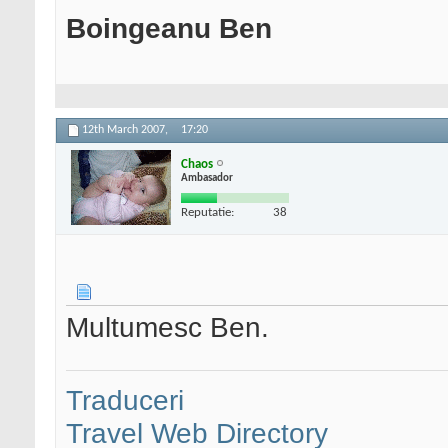
Boingeanu Ben
12th March 2007,
17:20
Chaos
Ambasador
Reputatie:
38
Multumesc Ben.
Traduceri
Travel Web Directory