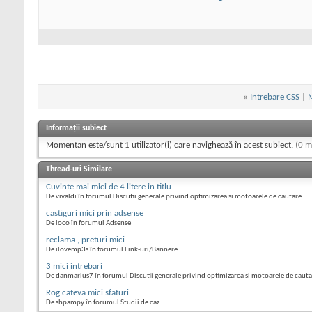
«
Intrebare CSS
|
M
Informații subiect
Momentan este/sunt 1 utilizator(i) care navighează în acest subiect.
(0 m
Thread-uri Similare
Cuvinte mai mici de 4 litere in titlu
De vivaldi în forumul Discutii generale privind optimizarea si motoarele de cautare
castiguri mici prin adsense
De loco în forumul Adsense
reclama , preturi mici
De ilovemp3s în forumul Link-uri/Bannere
3 mici intrebari
De danmarius7 în forumul Discutii generale privind optimizarea si motoarele de cauta
Rog cateva mici sfaturi
De shpampy în forumul Studii de caz