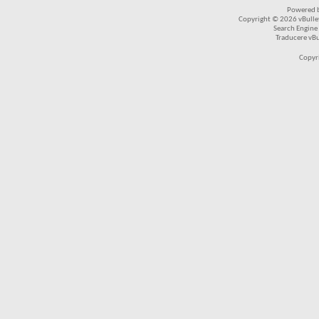
Powered b
Copyright © 2026 vBulleti
Search Engine
Traducere vB
Copyr