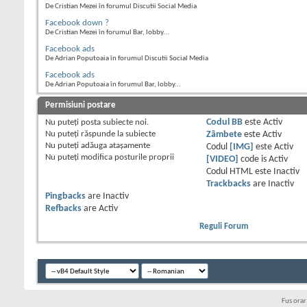
De Cristian Mezei în forumul Discutii Social Media
Facebook down ?
De Cristian Mezei în forumul Bar, lobby...
Facebook ads
De Adrian Poputoaia în forumul Discutii Social Media
Facebook ads
De Adrian Poputoaia în forumul Bar, lobby...
Permisiuni postare
Nu puteţi
posta subiecte noi.
Codul BB
este
Activ
Nu puteţi
răspunde la subiecte
Zâmbete
este
Activ
Nu puteţi
adăuga ataşamente
Codul
[IMG]
este
Activ
Nu puteţi
modifica posturile proprii
[VIDEO]
code is
Activ
Codul HTML este
Inactiv
Trackbacks
are
Inactiv
Pingbacks
are
Inactiv
Refbacks
are
Activ
Reguli Forum
Fus ora