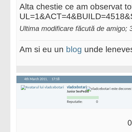
Alta chestie ce am observat tot i
UL=1&ACT=4&BUILD=4518&STR
Ultima modificare făcută de amigo;
Am si eu un
blog
unde leneves
4th March 2011,
17:18
vladcebotari
Junior SeoPedia
Reputatie:
0
0