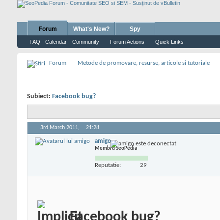
Forum
What's New?
Spy
FAQ
Calendar
Community
Forum Actions
Quick Links
Forum
Metode de promovare, resurse, articole si tutoriale
Subiect:
Facebook bug?
3rd March 2011,
21:28
amigo
Membru SeoPedia
Reputatie:
29
Facebook bug?