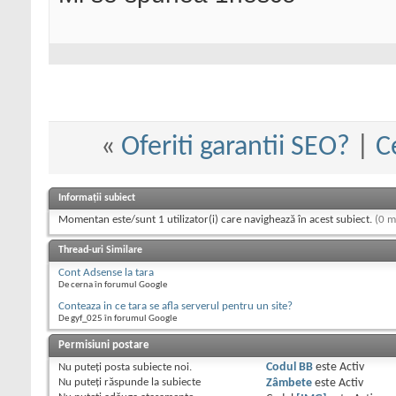
«
Oferiti garantii SEO?
|
C
Informații subiect
Momentan este/sunt 1 utilizator(i) care navighează în acest subiect.
(0 m
Thread-uri Similare
Cont Adsense la tara
De cerna în forumul Google
Conteaza in ce tara se afla serverul pentru un site?
De gyf_025 în forumul Google
Permisiuni postare
Nu puteţi
posta subiecte noi.
Codul BB
este
Activ
Nu puteţi
răspunde la subiecte
Zâmbete
este
Activ