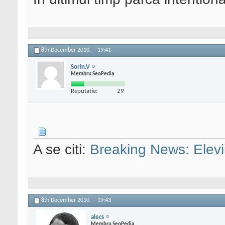
8th December 2010,
19:41
Sorin.V
Membru SeoPedia
Reputatie:
29
A se citi:
Breaking News: Elevii
8th December 2010,
19:43
alecs
Membru SeoPedia