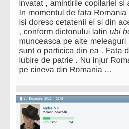
invatat , amintirile copilariei s
In momentul de fata Romania i
isi doresc cetatenii ei si din a
, conform dictonului latin
ubi b
munceasca pe alte meleaguri .
sunt o particica din ea . Fat
iubire de patrie . Nu injur Rom
pe cineva din Romania ...
8th December 2010,
20:05
Andrei S
Membru SeoPedia
Reputatie:
34