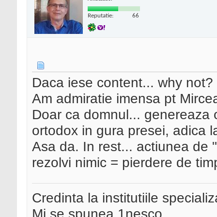
Reputatie:
66
Daca iese content... why not?
Am admiratie imensa pt Mirce
Doar ca domnul... genereaza 
ortodox in gura presei, adica l
Asa da. In rest... actiunea de "
rezolvi nimic = pierdere de tim
Credinta la institutiile special
Mi se spunea 1nesco