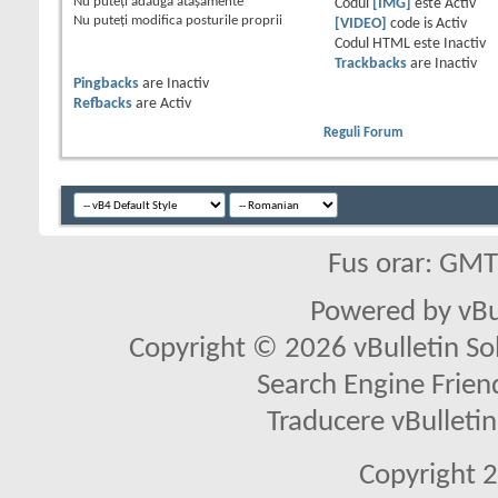
Nu puteţi
adăuga ataşamente
Codul
[IMG]
este
Activ
Nu puteţi
modifica posturile proprii
[VIDEO]
code is
Activ
Codul HTML este
Inactiv
Trackbacks
are
Inactiv
Pingbacks
are
Inactiv
Refbacks
are
Activ
Reguli Forum
Fus orar: GM
Powered by vBu
Copyright © 2026 vBulletin Solu
Search Engine Frien
Traducere vBullet
Copyright 