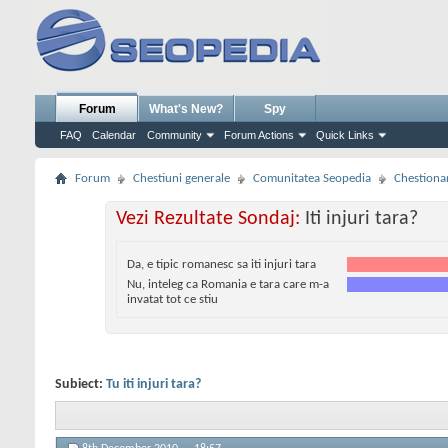
Forum
What's New?
Spy
FAQ
Calendar
Community
Forum Actions
Quick Links
Forum
Chestiuni generale
Comunitatea Seopedia
Chestiona
Vezi Rezultate Sondaj:
Iti injuri tara?
Da, e tipic romanesc sa iti injuri tara
Nu, inteleg ca Romania e tara care m-a
invatat tot ce stiu
Subiect:
Tu iti injuri tara?